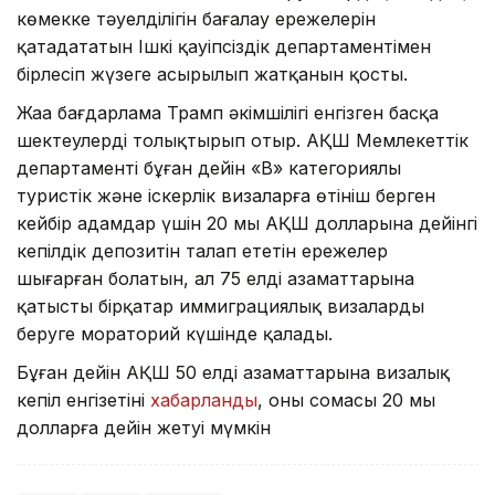
көмекке тәуелділігін бағалау ережелерін
қатаңдататын Ішкі қауіпсіздік департаментімен
бірлесіп жүзеге асырылып жатқанын қосты.
Жаңа бағдарлама Трамп әкімшілігі енгізген басқа
шектеулерді толықтырып отыр. АҚШ Мемлекеттік
департаменті бұған дейін «В» категориялы
туристік және іскерлік визаларға өтініш берген
кейбір адамдар үшін 20 мың АҚШ долларына дейінгі
кепілдік депозитін талап ететін ережелер
шығарған болатын, ал 75 елдің азаматтарына
қатысты бірқатар иммиграциялық визаларды
беруге мораторий күшінде қалады.
Бұған дейін АҚШ 50 елдің азаматтарына визалық
кепіл енгізетіні
хабарланды
, оның сомасы 20 мың
долларға дейін жетуі мүмкін