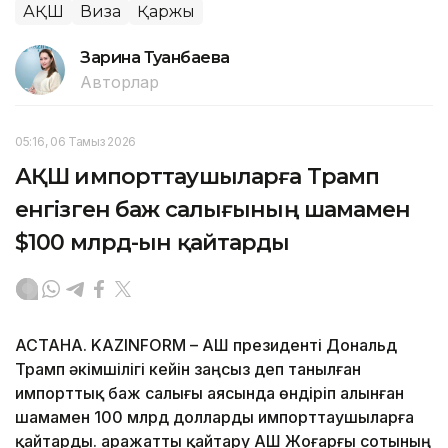
АҚШ
Виза
Қаржы
Зарина Туғанбаева
Авторлар
05:16, 06 Тамыз 2026
АҚШ импорттаушыларға Трамп
енгізген баж салығының шамамен
$100 млрд-ын қайтарды
АСТАНА. KAZINFORM – АҚШ президенті Дональд
Трамп әкімшілігі кейін заңсыз деп танылған
импорттық баж салығы аясында өндіріп алынған
шамамен 100 млрд долларды импорттаушыларға
қайтарды. Қаражатты қайтару АҚШ Жоғарғы сотының