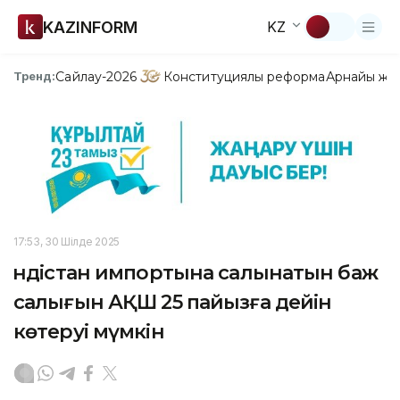
KAZINFORM
KZ
Сайлау-2026
Конституциялық реформа
Арнайы жо
Тренд:
17:53, 30 Шілде 2025
Үндістан импортына салынатын баж
салығын АҚШ 25 пайызға дейін
көтеруі мүмкін