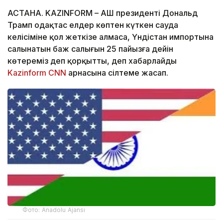
АСТАНА. KAZINFORM – АҚШ президенті Дональд
Трамп одақтас елдер көптен күткен сауда
келісіміне қол жеткізе алмаса, Үндістан импортына
салынатын баж салығын 25 пайызға дейін
көтереміз деп қорқытты, деп хабарлайды
Kazinform
CNN
арнасына сілтеме жасап.
Фото: Anadolu Ajansı