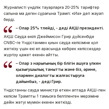
Журналистің үнділік тауарларға 20-25% тарифтер
салына ма деген сұрағына Трамп: «Иә» деп жауап
берді.
– Олар 25% төлейді, - деді АҚШ президенті.
АҚШ Сауда өкілі Джеймисон Грир дүйсенбіде
CNBC-ге Үндістанмен қиын сауда келісіміне қол
жеткізу үшін екі ел арасында көбірек келіссөздер
жүргізу қажет екенін айтты.
– Олар өз нарығының бір бөлігін ашуға үлкен
қызығушылық танытты және біз, әрине,
олармен диалогты жалғастыруға
дайынбыз, - деді Грир.
Үндістанның сауда министрі өткен аптада АҚШ-пен
келісім Трамптың 1 тамызға белгіленген мерзіміне
дейін жетуі мүмкін екенін жеткізді.