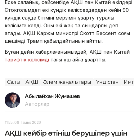
Еске салайық, сейсенбіде АҚШ пен Қытай өкілдері
Стокгольмдегі екі күндік келіссөздерден кейін 90
күндік сауда бітімінің мерзімін ұзарту туралы
келісімге келді. Оны екі жақ та сындарлы деп
атады. АҚШ Қаржы министрі Скотт Бессент соңғы
шешімді Трамп қабылдайтынын айтты.
Бұған дейін хабарлағанымыздай, АҚШ пен Қытай
тарифтік келісімді
тағы үш айға ұзартты.
Салық
АҚШ
Әлем жаңалықтары
Үндістан
Импо
Абылайхан Жұмашев
Авторлар
11:55, 06 Тамыз 2026
АҚШ кейбір өтініш берушілер үшін