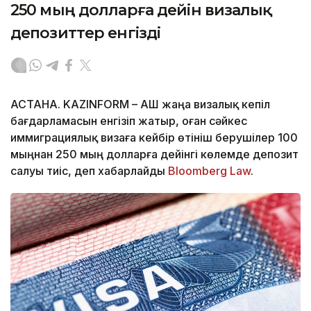
250 мың долларға дейін визалық
депозиттер енгізді
АСТАНА. KAZINFORM – АҚШ жаңа визалық кепіл
бағдарламасын енгізіп жатыр, оған сәйкес
иммиграциялық визаға кейбір өтініш берушілер 100
мыңнан 250 мың долларға дейінгі көлемде депозит
салуы тиіс, деп хабарлайды
Bloomberg Law
.