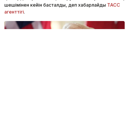
шешімінен кейін басталды, деп хабарлайды
ТАСС
агенттігі
.
Фото: Report.az
АҚШ-тың халықаралық сауда жөніндегі сотына
ұсынылған құжаттарға сәйкес, импорттаушыларға