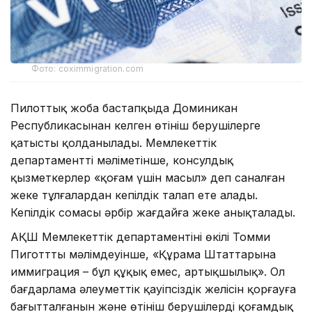
Фото: coximmigration.com
Пилоттық жоба бастапқыда Доминикан
Республикасынан келген өтініш берушілерге
қатысты қолданылады. Мемлекеттік
департаменттің мәліметінше, консулдық
қызметкерлер «қоғам үшін масыл» деп саналған
жеке тұлғалардан кепілдік талап ете алады.
Кепілдік сомасы әрбір жағдайға жеке анықталады.
АҚШ Мемлекеттік департаментінің өкілі Томми
Пиготттың мәлімдеуінше, «Құрама Штаттарына
иммиграция – бұл құқық емес, артықшылық». Ол
бағдарлама әлеуметтік қауіпсіздік желісін қорғауға
бағытталғанын және өтініш берушілердің қоғамдық