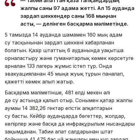
— Табиғи апаттан қаза тапқандардың
жалпы саны 97 адамға жетті. Ал 15 ауданда
зардап шеккендер саны 168 мыңнан
асты, — делінген басқарма мәліметінде.
5 тамызда 14 ауданда шамамен 160 мың адам
су тасқынынан зардап шеккені хабарланған
болатын. Қазір штаттың 6 ауданында уақытша
орналастыру және гуманитарлық көмек көрсетуге
арналған 133 лагерь жұмыс істеп тұр. Онда
эвакуацияланған 45 мыңға жуық тұрғын паналап,
қажетті көмек алып жатыр.
Басқарма мәліметінше, 481 елді мекен әлі
де су астында қалып отыр. Сонымен қатар жалпы
аумағы 14 382,26 гектар егістік алқаптарын
су басты. Кейбір аудандарда бөгеттер, жолдар,
көпірлер және басқа да инфрақұрылым нысандары
зақымданған. Табиғи апат салдарынан штат
бойынша 41 475 бас үй жануары мен құс зардап