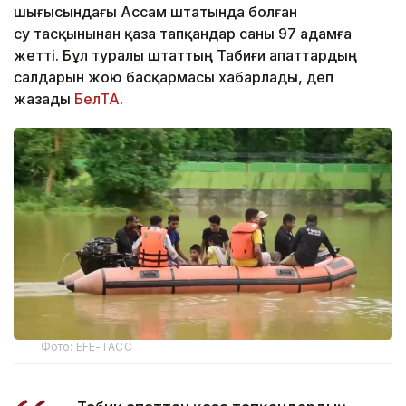
шығысындағы Ассам штатында болған
су тасқынынан қаза тапқандар саны 97 адамға
жетті. Бұл туралы штаттың Табиғи апаттардың
салдарын жою басқармасы хабарлады, деп
жазады
БелТА
.
Фото: EFE-ТАСС