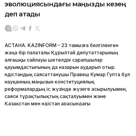
эволюциясындағы маңызды кезең
деп атады
АСТАНА. KAZINFORM – 23 тамызға белгіленген
жаңа бір палаталы Құрылтай депутаттарының
алғашқы сайлауы шетелдік сарапшылар
қауымдастығының да назарын аударып отыр.
Үндістандық саясаттанушы Правеш Кумар Гупта бұл
науқанның маңызын конституциялық
реформалардың іс жүзінде жүзеге асырылуымен,
саяси тұрақтылықтың сақталуымен және
Қазақстан мен Үндістан арасындағы
ынтымақтастықтың нығаюымен байланыстырады.