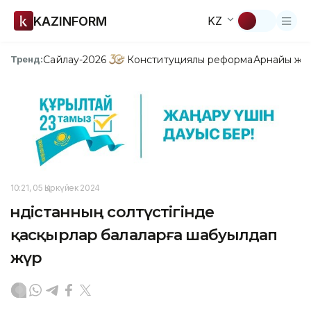
KAZINFORM
KZ
Сайлау-2026
Конституциялық реформа
Арнайы жо
Тренд:
10:21, 05 Қыркүйек 2024
Үндістанның солтүстігінде
қасқырлар балаларға шабуылдап
жүр