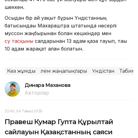
шеккен.
Осыдан бір ай уақыт бұрын Үндістанның
батысындағы Махараштра штатында нөсерлі
муссон жаңбырынан болған көшкіндер мен
су тасқыны
салдарынан 13 адам қаза тауып, тағы
10 адам жарақат алған болатын.
Көз жұмды
Әлем жаңалықтары
Үндістан
Табиғи
Динара Маханова
Авторлар
20:45, 04 Тамыз 2026
Правеш Кумар Гупта Құрылтай
сайлауын Қазақстанның саяси