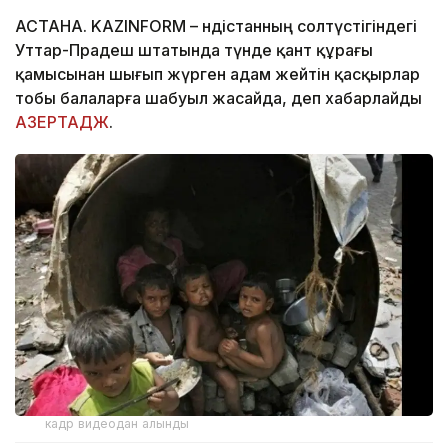
АСТАНА. KAZINFORM – Үндістанның солтүстігіндегі
Уттар-Прадеш штатында түнде қант құрағы
қамысынан шығып жүрген адам жейтін қасқырлар
тобы балаларға шабуыл жасайда, деп хабарлайды
АЗЕРТАДЖ
.
кадр видеодан алынды