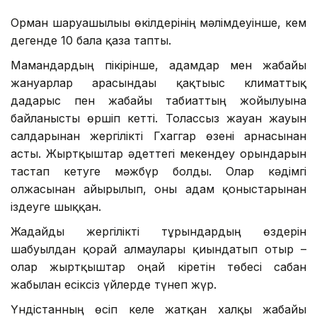
Орман шаруашылығы өкілдерінің мәлімдеуінше, кем
дегенде 10 бала қаза тапты.
Мамандардың пікірінше, адамдар мен жабайы
жануарлар арасындағы қақтығыс климаттық
дағдарыс пен жабайы табиғаттың жойылуына
байланысты өршіп кетті. Толассыз жауған жауын
салдарынан жергілікті Гхаггар өзені арнасынан
асты. Жыртқыштар әдеттегі мекендеу орындарын
тастап кетуге мәжбүр болды. Олар кәдімгі
олжасынан айырылып, оны адам қоныстарынан
іздеуге шыққан.
Жағдайды жергілікті тұрғындардың өздерін
шабуылдан қорғай алмаулары қиындатып отыр –
олар жыртқыштар оңай кіретін төбесі сабан
жабылған есіксіз үйлерде түнеп жүр.
Үндістанның өсіп келе жатқан халқы жабайы