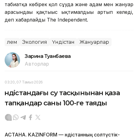
табиғатқа көбірек қол сұғуда және адам мен жануар
арасындағы қақтығыс ықтималдығы артып келеді,
деп хабарлайды The Independent.
Әлем
Экология
Үндістан
Жануарлар
Зарина Туғанбаева
Авторлар
03:20, 07 Тамыз 2026
Үндістандағы су тасқынынан қаза
тапқандар саны 100-ге таяды
АСТАНА. KAZINFORM — Үндістанның солтүстік-