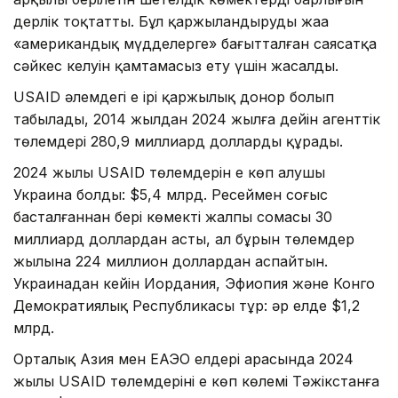
дерлік тоқтатты. Бұл қаржыландырудың жаңа
«американдық мүдделерге» бағытталған саясатқа
сәйкес келуін қамтамасыз ету үшін жасалды.
USAID әлемдегі ең ірі қаржылық донор болып
табылады, 2014 жылдан 2024 жылға дейін агенттік
төлемдері 280,9 миллиард долларды құрады.
2024 жылы USAID төлемдерін ең көп алушы
Украина болды: $5,4 млрд. Ресеймен соғыс
басталғаннан бері көмектің жалпы сомасы 30
миллиард доллардан асты, ал бұрын төлемдер
жылына 224 миллион доллардан аспайтын.
Украинадан кейін Иордания, Эфиопия және Конго
Демократиялық Республикасы тұр: әр елде $1,2
млрд.
Орталық Азия мен ЕАЭО елдері арасында 2024
жылы USAID төлемдерінің ең көп көлемі Тәжікстанға