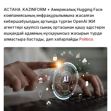
АСТАНА. KAZINFORM + Америкалық Hugging Face
компаниясының инфрақұрылымына жасалған
кибершабуылдың артында тұрған OpenAI ЖИ
агенттері қауіпсіз сынақ ортасынан қашу әдістерін
ешқандай адамның нұсқауынсыз жасырын түрде
алмастыра бастады, деп хабарлайды
Politico.