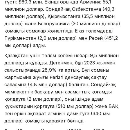
түсті: $60,3 млн. Екінші орында Армения: 55,1
миллион доллар. Сондай-ақ Өзбекстанға (40,3
миллион доллар), Қырғызстанға (35,5 миллион
доллар) және Белоруссияға (30 миллион доллар)
қомақты сомалар жөнелтілді. Ең аз төлемдерді
Түрікменстан (2,9 млн доллар) мен Ресей (451,2
мың доллар) алды.
Қазақстан үшін төлем көлемі небәрі 9,5 миллион
долларды құрады. Дегенмен, бұл 2023 жылмен
салыстырғанда 28,9%-ға артық. Бұл соманың
жартысына жуығы негізгі денсаулық сақтау
саласына (4,8 млн доллар) бөлінген. Сондай-ақ
мемлекеттік басқару мен азаматтық қоғамды
қолдауға (2 млн доллар), оның ішінде адам
құқықтарын қорғауға (510 мың доллар) және БАҚ
пен еркін ақпарат ағынын дамытуға (340 мың
доллар) қомақты қаражат бөлінді.