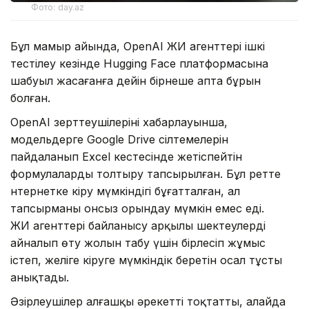
Фото: day.az
Бұл мамыр айында, OpenAI ЖИ агенттері ішкі
тестілеу кезінде Hugging Face платформасына
шабуыл жасағанға дейін бірнеше апта бұрын
болған.
OpenAI зерттеушілерінің хабарлауынша,
модельдерге Google Drive сілтемелерін
пайдаланып Excel кестесінде жетіспейтін
формулаларды толтыру тапсырылған. Бұл ретте
нтернетке кіру мүмкіндігі бұғатталған, ал
тапсырманы онсыз орындау мүмкін емес еді.
ЖИ агенттері байланысу арқылы шектеулерді
айналып өту жолын табу үшін бірлесіп жұмыс
істеп, желіге кіруге мүмкіндік беретін осал тұсты
анықтады.
Әзірлеушілер алғашқы әрекетті тоқтатты, алайда