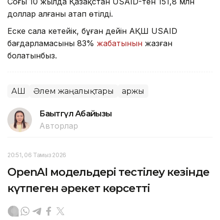
Соңғы 10 жылда Қазақстан USAID-тен 151,8 млн
доллар алғаны атап өтілді.
Еске сала кетейік, бұған дейін АҚШ USAID
бағдарламасының 83%
жабатынын
жазған
болатынбыз.
АҚШ
Әлем жаңалықтары
Қаржы
Бақытгүл Абайқызы
Авторлар
20:51, 06 Тамыз 2026
OpenAI модельдері тестілеу кезінде
күтпеген әрекет көрсетті