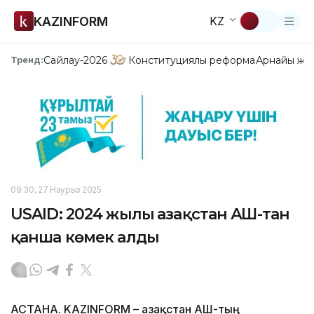
KAZINFORM
KZ
Сайлау-2026
Конституциялық реформа
Арнайы жо
Тренд:
09:30, 27 Наурыз 2025
USAID: 2024 жылы Қазақстан АҚШ-тан
қанша көмек алды
АСТАНА. KAZINFORM – Қазақстан АҚШ-тың