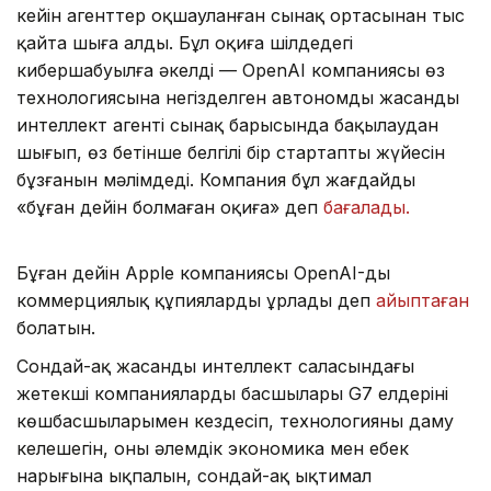
кейін агенттер оқшауланған сынақ ортасынан тыс
қайта шыға алды. Бұл оқиға шілдедегі
кибершабуылға әкелді — OpenAI компаниясы өз
технологиясына негізделген автономды жасанды
интеллект агенті сынақ барысында бақылаудан
шығып, өз бетінше белгілі бір стартаптың жүйесін
бұзғанын мәлімдеді. Компания бұл жағдайды
«бұған дейін болмаған оқиға» деп
бағалады.
Бұған дейін Apple компаниясы OpenAI-ды
коммерциялық құпияларды ұрлады деп
айыптаған
болатын.
Сондай-ақ жасанды интеллект саласындағы
жетекші компаниялардың басшылары G7 елдерінің
көшбасшыларымен кездесіп, технологияның даму
келешегін, оның әлемдік экономика мен еңбек
нарығына ықпалын, сондай-ақ ықтимал