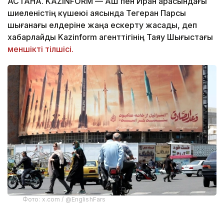
АСТАНА. KAZINFORM — АҚШ пен Иран арасындағы
шиеленістің күшеюі аясында Тегеран Парсы
шығанағы елдеріне жаңа ескерту жасады, деп
хабарлайды Kazinform агенттігінің Таяу Шығыстағы
меншікті тілшісі.
Фото: x.com / @EnglishFars