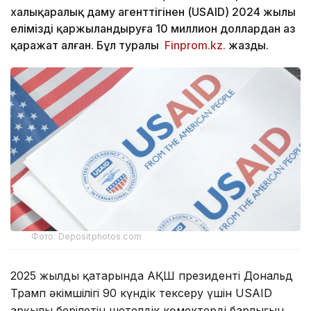
халықаралық даму агенттігінен (USAID) 2024 жылы
елімізді қаржыландыруға 10 миллион доллардан аз
қаражат алған. Бұл туралы
Finprom.kz.
жазды.
Фото: Depositphotos.com
2025 жылдың қаңтарында АҚШ президенті Дональд
Трамп әкімшілігі 90 күндік тексеру үшін USAID
арқылы берілетін шетелдік көмектердің барлығын