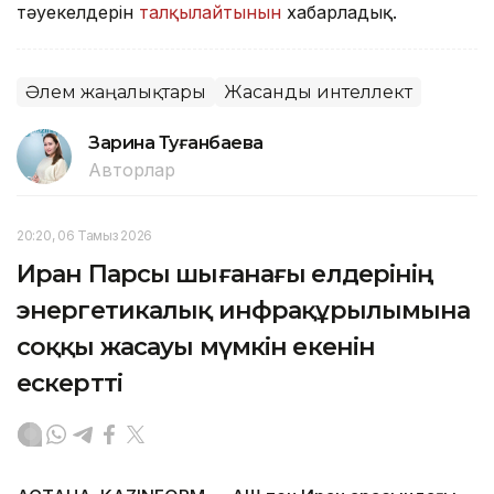
тәуекелдерін
талқылайтынын
хабарладық.
Әлем жаңалықтары
Жасанды интеллект
Зарина Туғанбаева
Авторлар
20:20, 06 Тамыз 2026
Иран Парсы шығанағы елдерінің
энергетикалық инфрақұрылымына
соққы жасауы мүмкін екенін
ескертті