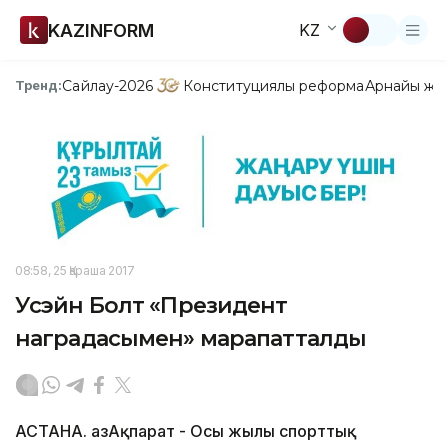
KAZINFORM
KZ
Сайлау-2026
Конституциялық реформа
Арнайы жо
Тренд:
08:58, 25 Қараша 2017
Усэйн Болт «Президент
наградасымен» марапатталды
АСТАНА. ҚазАқпарат - Осы жылы спорттық