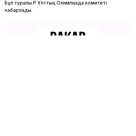
Бұл туралы ҚР Ұлттық Олимпиада комитеті
хабарлады.
Фото: ҚР ҰОК
Сатылымның алғашқы кезеңі 6 тамызда басталып, 9
тамызға дейін жалғасады. Бұл аралықта билеттерді
тек Visa карталарының иелері сатып ала алады. Ал
10 тамыздан бастап сатылым барлық қалаушыға