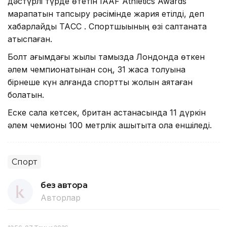
дәстүрлі түрде өтетін IAAF Athletics Awards
марапатын тапсыру рәсімінде жария етілді, деп
хабарлайды ТАCC . Спортшыының өзі салтанатқа
қатыспаған.
Болт ағымдағы жылы тамызда Лондонда өткен
әлем чемпионатынан соң, 31 жасқа толуына
бірнеше күн қалғанда спорттық жолын аяқтаған
болатын.
Еске сала кетсек, британ астанасында 11 дүркін
әлем чемионы 100 метрлік қашықтықта қола еншіледі.
Спорт
без автора
Авторлар