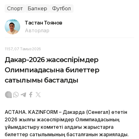
Спорт
Бапкер
Футбол
Тастан Тоянов
Авторлар
11:57, 07 Тамыз 2026
Дакар-2026 жасөспірімдер
Олимпиадасына билеттер
сатылымы басталды
АСТАНА. KAZINFORM – Дакарда (Сенегал) өтетін
2026 жылғы жасөспірімдер Олимпиадасының
ұйымдастыру комитеті алдағы жарыстарға
билеттер сатылымының басталғанын жариялады.