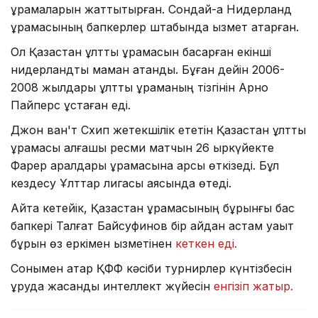
құрамаларын жаттықтырған. Сондай-ақ Нидерланд
құрамасының бапкерлер штабында қызмет атқарған.
Ол Қазақстан ұлттық құрамасын басқарған екінші
нидерландтық маман атанды. Бұған дейін 2006-
2008 жылдары ұлттық құраманың тізгінін Арно
Пайперс ұстаған еді.
Джон ван'т Схип жетекшілік ететін Қазақстан ұлттық
құрамасы алғашқы ресми матчын 26 қыркүйекте
Фарер аралдары құрамасына қарсы өткізеді. Бұл
кездесу Ұлттар лигасы аясында өтеді.
Айта кетейік, Қазақстан құрамасының бұрынғы бас
бапкері Талғат Байсуфинов бір айдан астам уақыт
бұрын өз еркімен қызметінен
кеткен еді.
Сонымен қатар ҚФФ кәсіби турнирлер күнтізбесін
құруда жасанды интеллект жүйесін
енгізіп жатыр.