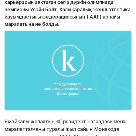
карьерасын аяқтаған сегіз дүркін олимпиада
чемпионы Усэйн Болт Халықаралық жеңіл атлетика
қауымдастығы федерациясының (IAAF) арнайы
марапатына ие болды.
Ямайкалық желаяқтың «Президент наградасымен»
марапатталғаны туралы жыл сайын Монакода