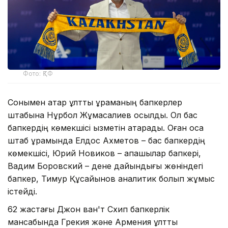
Фото: ҚТФ
Сонымен қатар ұлттық құраманың бапкерлер
штабына Нұрбол Жұмасқалиев қосылды. Ол бас
бапкердің көмекшісі қызметін атқарады. Оған қоса
штаб құрамында Елдос Ахметов – бас бапкердің
көмекшісі, Юрий Новиков – қақпашылар бапкері,
Вадим Боровский – дене дайындығы жөніндегі
бапкер, Тимур Құсайынов аналитик болып жұмыс
істейді.
62 жастағы Джон ван'т Схип бапкерлік
мансабында Грекия және Армения ұлттық