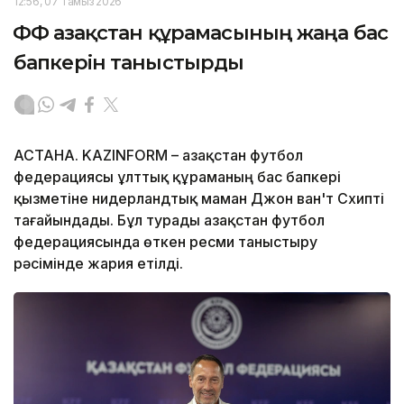
12:56, 07 Тамыз 2026
ҚФФ Қазақстан құрамасының жаңа бас
бапкерін таныстырды
АСТАНА. KAZINFORM – Қазақстан футбол
федерациясы ұлттық құраманың бас бапкері
қызметіне нидерландтық маман Джон ван'т Схипті
тағайындады. Бұл турады Қазақстан футбол
федерациясында өткен ресми таныстыру
рәсімінде жария етілді.