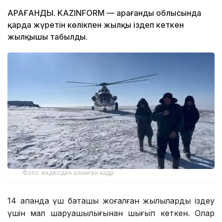
ҚАРАҒАНДЫ. KAZINFORM — Қарағанды ​​облысында
қарда жүретін көлікпен жылқы іздеп кеткен
жылқышы табылды.
Фото: видеодан алынған кадр
14 ақпанда үш бақташы жоғалған жылқыларды іздеу
үшін мал шаруашылығынан шығып кеткен. Олар