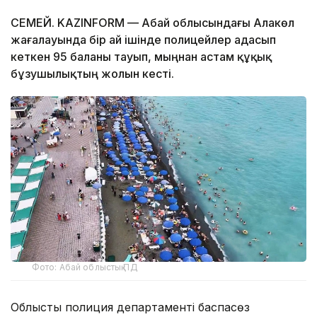
СЕМЕЙ. KAZINFORM — Абай облысындағы Алакөл
жағалауында бір ай ішінде полицейлер адасып
кеткен 95 баланы тауып, мыңнан астам құқық
бұзушылықтың жолын кесті.
Фото: Абай облыстық ПД
Облыстық полиция департаменті баспасөз