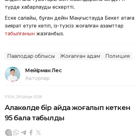
түрде хабарлауды ескертті.
Еске салайық, бұған дейін Маңғыстауда Бекет атаға
зиярат етуге кетіп, із-түзсіз жоғалған азамттар
табылғанын
жазғанбыз.
Павлодар облысы
Жоғалған адам
Полиция
Мейірман Лес
Авторлар
01:04, 28 Шілде 2026
Алакөлде бір айда жоғалып кеткен
95 бала табылды