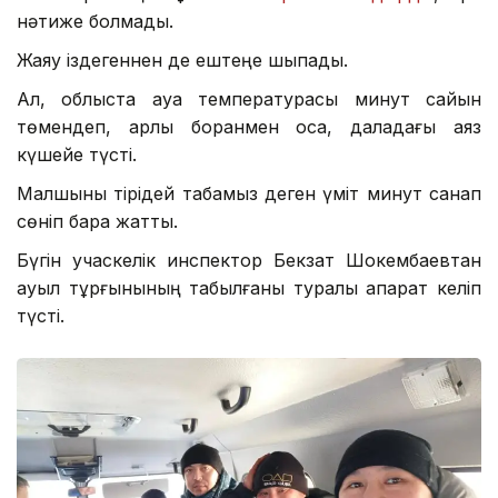
нәтиже болмады.
Жаяу іздегеннен де ештеңе шықпады.
Ал, облыста ауа температурасы минут сайын
төмендеп, қарлы боранмен қоса, даладағы аяз
күшейе түсті.
Малшыны тірідей табамыз деген үміт минут санап
сөніп бара жатты.
Бүгін учаскелік инспектор Бекзат Шокембаевтан
ауыл тұрғынының табылғаны туралы ақпарат келіп
түсті.