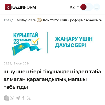
KAZINFORM
KZ
Сайлау-2026
Конституциялық реформа
Арнайы жо
Тренд:
09:29, 18 Ақпан 2024
Үш күннен бері тікұшақпен іздеп таба
алмаған қарағандылық малшы
табылды