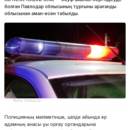
болған Павлодар облысының тұрғыны Қарағанды
облысынан аман-есен табылды.
Фото: Polisia.kz
Полицияның мәліметінше, шілде айында ер
адамның анасы құқық қорғау органдарына