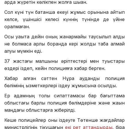
қарда жүретін көлікпен жолға шыққан.
Сол күні түн батқанша екеуі жұмыс орынына қайтып
келсе, үшіншісі келесі күннің түнінде де үйіне
оралмаған.
Осы уақытқа дейін оның жанармайы таусылып қалды
не болмаса қарлы боранда кері жолды таба алмай
қалуы мүмкін еді.
37 жастағы малшыны әріптестері мен туыстары
өздері іздеп, кейін полицияға хабар берген.
Хабар алған сәттен Нұра аудандық полиция
бөлімінің қызметкерлері іздеу жұмысына қосылды.
Ер адамның толық сипаттамасы бар бағыттама
облыстағы барлық полиция бөлімдеріне және жақын
маңдағы облыстарға жіберілді.
Кеше полицейлер оны іздеуге Төтенше жағдайлар
министрлігінің тікұшағын
екі рет аттандырды
, бірақ