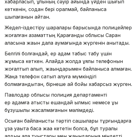
хабарласып, ұлының сәуір айында үйден шығып
кеткенін, содан бері оралмай, байланысқа
шықпағанын айтқан.
Жедел-іздестіру шаралары барысында полицейлер
жоғалған азаматтың Қарағанды облысы Саран
қаласына жақын дала аумағында жүргенін анықтады.
Белгілі болғандай, ер адам табыс табу үшін
жұмысқа кеткен. Алайда жолда ұялы телефонын
жоғалтып алып, жақындарымен байланыса алмаған.
Жаңа телефон сатып алуға мүмкіндігі
болмағандықтан, бірнеше ай бойы хабарсыз жүрген.
Павлодар облысы полиция департаменті
ер адамға қатысты ешқандай қылмыс немесе құқық
бұзушылық жасалмағанын мәлімдеді.
Осыған байланысты тәртіп сақшылары тұрғындарға
ұзақ уақытқа басқа жаққа кететін болса, бұл туралы
алдын ала туыстары мен жақындарына міндетті