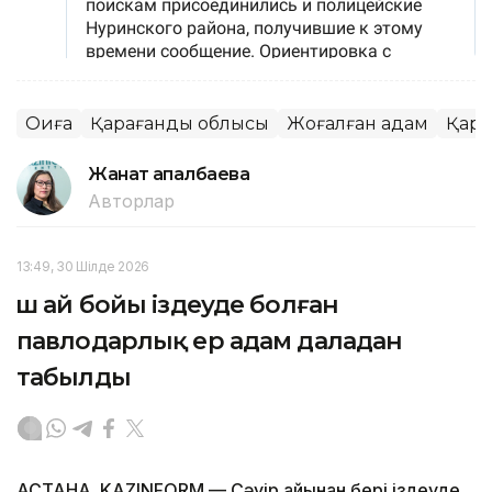
Оқиға
Қарағанды облысы
Жоғалған адам
Қара
Жанат Қапалбаева
Авторлар
13:49, 30 Шілде 2026
Үш ай бойы іздеуде болған
павлодарлық ер адам даладан
табылды
АСТАНА. KAZINFORM — Сәуір айынан бері іздеуде