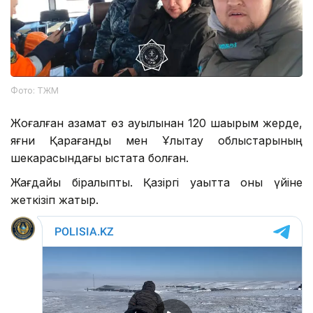
Фото: ТЖМ
Жоғалған азамат өз ауылынан 120 шақырым жерде,
яғни Қарағанды ​​мен Ұлытау облыстарының
шекарасындағы қыстақта болған.
Жағдайы бірқалыпты. Қазіргі уақытта оны үйіне
жеткізіп жатыр.