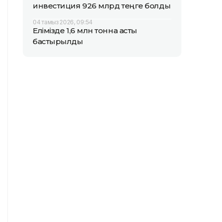
инвестиция 926 млрд теңге болды
04 тамыз 2026, 09:54
Елімізде 1,6 млн тонна астық
бастырылды