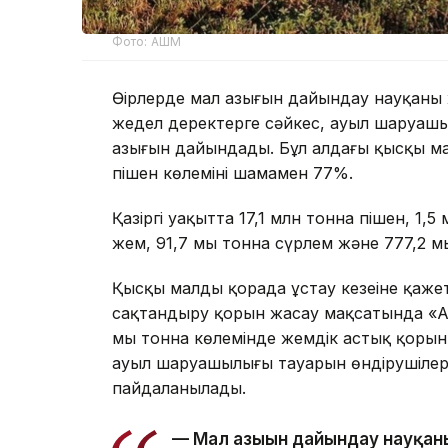
Фото: АШМ
Өңірлерде мал азығын дайындау науқаны 
жедел деректерге сәйкес, ауыл шаруашы
азығын дайындады. Бұл алдағы қысқы ма
пішен көлемінің шамамен 77%.
Қазіргі уақытта 17,1 млн тонна пішен, 1,
жем, 91,7 мың тонна сүрлем және 777,2 м
Қысқы малды қорада ұстау кезеңіне қаж
сақтандыру қорын жасау мақсатында «Аз
мың тонна көлемінде жемдік астық қоры
ауыл шаруашылығы тауарын өндірушілер
пайдаланылады.
— Мал азығын дайындау науқаны