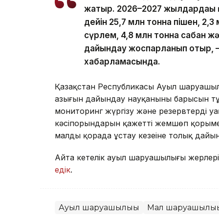
жатыр. 2026–2027 жылдардағы 
дейін 25,7 млн тонна пішен, 2,3
сүрлем, 4,8 млн тонна сабан ж
дайындау жоспарланып отыр, —
хабарламасында.
Қазақстан Республикасы Ауыл шаруашылығы
азығын дайындау науқанының барысын тұ
мониторинг жүргізу және резервтерді 
кәсіпорындарын қажетті жемшөп қорыме
малды қорада ұстау кезеңіне толық дайы
Айта кетелік ауыл шаруашылығы жерлері
едік
.
Ауыл шаруашылығы
Мал шаруашылығ