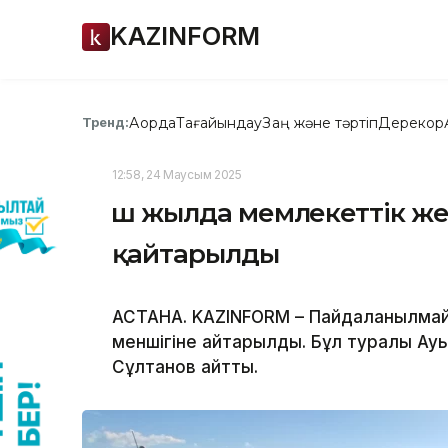
KAZINFORM
Ақорда
Тағайындау
Заң және тәртіп
Дерекқор
Тренд:
12:58, 24 Маусым 2025
Үш жылда мемлекеттік же
қайтарылды
АСТАНА. KAZINFORM – Пайдаланылмай
меншігіне қайтарылды. Бұл туралы А
Сұлтанов айтты.