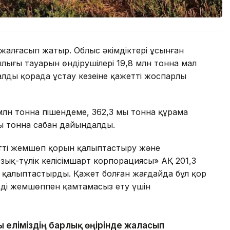
жалғасып жатыр. Облыс әкімдіктері ұсынған
лығы тауарын өндірушілері 19,8 млн тонна мал
лды қорада ұстау кезеңіне қажетті жоспарлы
5 млн тонна пішендеме, 362,3 мың тонна құрама
ың тонна сабан дайындалды.
етті жемшөп қорын қалыптастыру және
ық-түлік келісімшарт корпорациясы» АҚ 201,3
н қалыптастырды. Қажет болған жағдайда бұл қор
ді жемшөппен қамтамасыз ету үшін
 еліміздің барлық өңірінде жалғасып