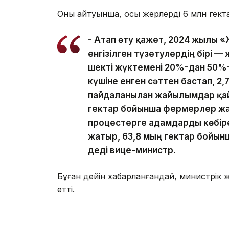
Оның айтуынша, осы жерлердің 6 млн гект
- Атап өту қажет, 2024 жылы
енгізілген түзетулердің бірі
шекті жүктемені 20%-дан 50%-ғ
күшіне енген сәттен бастап, 2
пайдаланылған жайылымдар қай
гектар бойынша фермерлер жап
процестерге адамдарды көбір
жатыр, 63,8 мың гектар бойынша
деді вице-министр.
Бұған дейін хабарланғандай, министрі
етті.