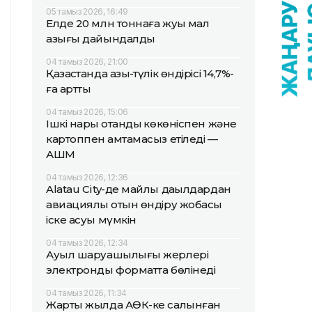
05 тамыз 2026, 16:49
Елде 20 млн тоннаға жуық мал
азығы дайындалды
04 тамыз 2026, 21:00
Қазақстанда азық-түлік өндірісі 14,7%-
ға артты
04 тамыз 2026, 15:06
Ішкі нарық отандық көкөніспен және
картоппен қамтамасыз етіледі —
АШМ
04 тамыз 2026, 12:36
Alatau City-де майлы дақылдардан
авиациялық отын өндіру жобасы
іске асуы мүмкін
04 тамыз 2026, 12:34
Ауыл шаруашылығы жерлері
электронды форматта бөлінеді
04 тамыз 2026, 11:34
Жарты жылда АӨК-ке салынған