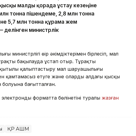
қысқы малды қорада ұстау кезеңіне
 млн тонна пішендеме, 2,8 млн тонна
әне 5,7 млн тонна құрама жем
 делінген министрлік
 министрлігі өңір әкімдіктерімен бірлесіп, мал
рақты бақылауда ұстап отыр. Тұрақты
уақытылы қалыптастыру мал шаруашылығы
н қамтамасыз етуге және олардың алдағы қысқы
н болуына бағытталған.
 электронды форматта бөлінетіні туралы
жазған
ы
ҚР АШМ