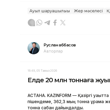
Ауыл шаруашылығы
Жер мәселесі
Қ
Руслан Ғаббасов
Авторлар
16:49, 05 Тамыз 2026
Елде 20 млн тоннаға жу
АСТАНА. KAZINFORM — Қазіргі уақытта 1
пішендеме, 362,3 мың тонна құрама ж
тонна сабан дайындалды.