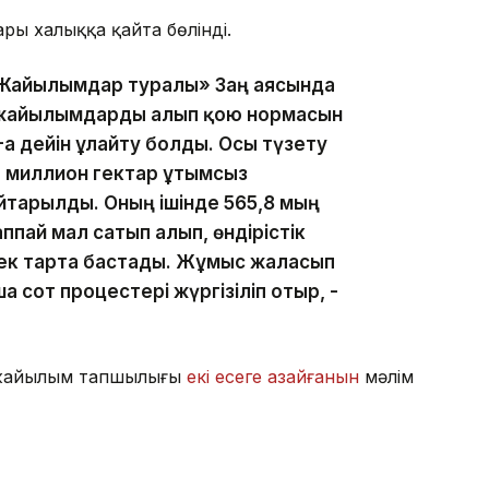
ары халыққа қайта бөлінді.
 «Жайылымдар туралы» Заң аясында
 — жайылымдарды алып қою нормасын
а дейін ұлғайту болды. Осы түзету
,7 миллион гектар ұтымсыз
тарылды. Оның ішінде 565,8 мың
пай мал сатып алып, өндірістік
ек тарта бастады. Жұмыс жалғасып
 сот процестері жүргізіліп отыр, -
к жайылым тапшылығы
екі есеге азайғанын
мәлім