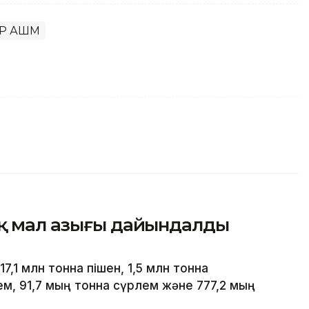
Р АШМ
ық мал азығы дайындалды
7,1 млн тонна пішен, 1,5 млн тонна
ем, 91,7 мың тонна сүрлем және 777,2 мың