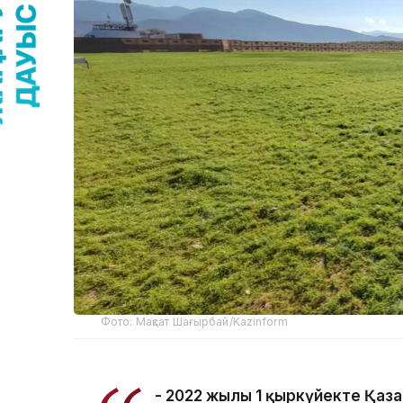
Фото: Мақсат Шағырбай/Kazinform
- 2022 жылғы 1 қыркүйекте Қаз