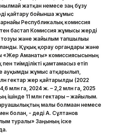
нылмай жатқан немесе заң бұзу
рді қайтару бойынша жұмыс
 арнайы Республикалық комиссия
ктен бастап Комиссия жұмысы жерді
ң тозуы және жайылым тапшылығы
рланды. Құқық қорғау органдары және
ы «Жер Аманаты» комиссиясысының
 пен тиімділікті қамтамасыз етіп
нде ауқымды жұмыс атқарылып,
млн гектар жер қайтарылды (2022
,6 млн га, 2024 ж. – 2,2 млн га, 2025
ың ішінде 11 млн гектары – жайылым.
аруашылықтың малы болмаған немесе
н болған, - деді А. Сұлтанов
лым туралы» Заңының іске
да.