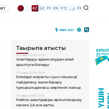
KZ
QZ
РУ
EN
中文
ق ز
ЎЗ
ORT
Тақырыпқа қатысты
08 тамыз 2026, 17:00
Алқаптарды арамсояудан қалай
арылтуға болады
07 тамыз 2026, 09:24
Елімізде жерасты суын кешенді
пайдалану және басқару
тұжырымдамасы әзірленіп жатыр
06 тамыз 2026, 13:01
Майлы дақылдарды қаржыландыру
көлемі 2,6 есе артты