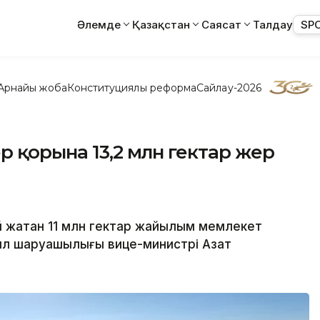
Әлемде
Қазақстан
Саясат
Талдау
SP
Арнайы жоба
Конституциялық реформа
Сайлау-2026
р қорына 13,2 млн гектар жер
 жатқан 11 млн гектар жайылым мемлекет
уыл шаруашылығы вице-министрі Азат