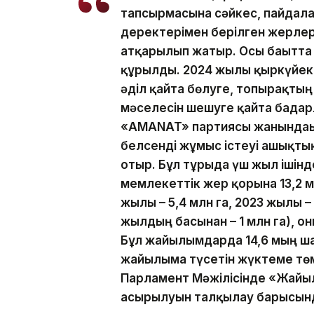
тапсырмасына сәйкес, пайдала
деректерімен берілген жерле
атқарылып жатыр. Осы бағытта
құрылды. 2024 жылғы қыркүйе
әділ қайта бөлуге, топырақты
мәселесін шешуге қайта бағда
«AMANAT» партиясы жанындағ
белсенді жұмыс істеуі ашықтық
отыр. Бұл тұрғыда үш жыл іші
мемлекеттік жер қорына 13,2 
жылы – 5,4 млн га, 2023 жылы – 4
жылдың басынан – 1 млн га), он
Бұл жайылымдарда 14,6 мың ш
жайылымға түсетін жүктеме төме
Парламент Мәжілісінде «Жайы
асырылуын талқылау барысын