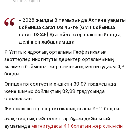
Фото: Анадолы
– 2026 жылдың 8 тамызында Астана уақыты
бойынша сағат 08:45-те (GMT бойынша
сағат 03:45) Қытайда жер сілкінісі болды, -
делінген хабарламада.
ҚР Ұлттық ядролық орталығы Геофизикалық
зерттеулер институты деректер орталығының
мәліметі бойынша, жер сілкінісінің магнитудасы 4,8
болды.
Эпицентрі солтүстік ендіктің 39,97 градусында
және шығыс бойлықтың 82,99 градусында
орналасқан.
Жер сілкінісінің энергетикалық класы K=11 болды.
Қазақстандық сейсмологтар бұған дейін Қытай
аумағында
магнитудасы 4,1 болатын жер сілкінісін