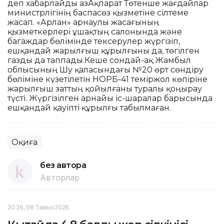
деп хабарлайды ҚазАқпарат Төтенше жағдайлар
министрлігінің баспасөз қызметіне сілтеме
жасап. «Арлан» арнаулы жасағының
қызметкерлері ұшақтың салонында және
багаждар бөлімінде тексерулер жүргізіп,
ешқандай жарылғыш құрылғыны да, төгілген
газды да таппады.Кеше сондай-ақ Жамбыл
облысының Шу қаласындағы №20 өрт сөндіру
бөліміне күзетілетін НОРБ-41 теміржол көпіріне
жарылғыш заттың қойылғаны туралы қоңырау
түсті. Жүргізілген арнайы іс-шаралар барысында
ешқандай қауіпті құрылғы табылмаған.
Оқиға
без автора
Авторлар
20:26, 08 Тамыз 2026