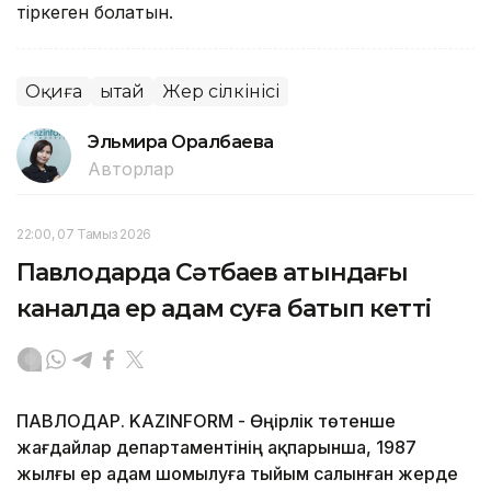
тіркеген болатын.
Оқиға
Қытай
Жер сілкінісі
Эльмира Оралбаева
Авторлар
22:00, 07 Тамыз 2026
Павлодарда Сәтбаев атындағы
каналда ер адам суға батып кетті
ПАВЛОДАР. KAZINFORM - Өңірлік төтенше
жағдайлар департаментінің ақпарынша, 1987
жылғы ер адам шомылуға тыйым салынған жерде