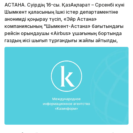
АСТАНА. Сәуірдің 16-сы. ҚазАқпарат – Сәрсенбі күні
Шымкент қаласының Ішкі істер департаментіне
анонимді қоңырау түсіп, «Эйр Астана»
компаниясының "Шымкент-Астана» бағытындағы
рейсін орындаушы «Airbus» ұшағының бортында
газдың иісі шығып тұрғандығы жайлы айтылды,