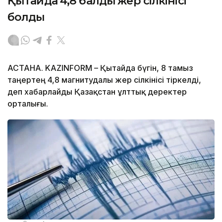
Қытайда 4,8 балдық жер сілкінісі
болды
АСТАНА. KAZINFORM – Қытайда бүгін, 8 тамыз
таңертең 4,8 магнитудалы жер сілкінісі тіркелді,
деп хабарлайды Қазақстан ұлттық деректер
орталығы.