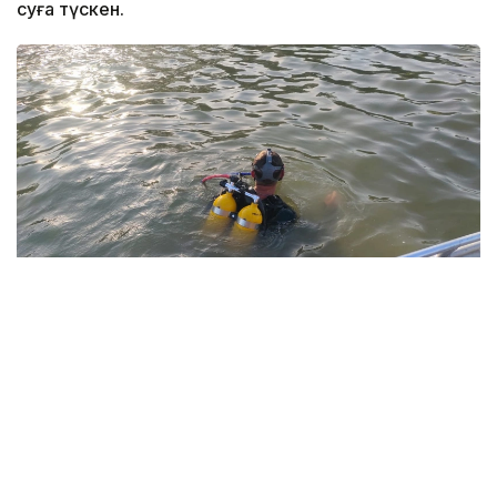
суға түскен.
Фото: Павлодар облысы ТЖД
Төтенше жағдайлар департаментінің мәліметінше,
жедел-құтқару жасағының құтқарушылары екі
бірлік арнайы техниканы тарта отырып, 1987 жылы
туған ер адамның денесін судан алып шыққан.