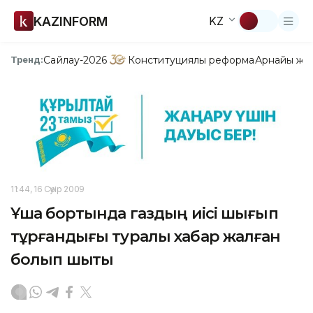
KAZINFORM
KZ
Сайлау-2026
Конституциялық реформа
Арнайы жо
Тренд:
11:44, 16 Сәуір 2009
Ұшақ бортында газдың иісі шығып
тұрғандығы туралы хабар жалған
болып шықты