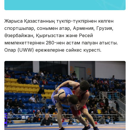
Жарысқа Қазақстанның түкпір-түкпірінен келген
спортшылар, сонымен қатар, Армения, Грузия,
Әзербайжан, Қырғызстан және Ресей
мемлекеттерінен 280-нен астам палуан қатысты.
Олар (UWW) ережелеріне сәйкес күресті.