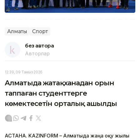
Алматы
Спорт
без автора
Авторлар
12:39, 09 Тамыз 2026
Алматыда жатақханадан орын
таппаған студенттерге
көмектесетін орталық ашылды
АСТАНА. KAZINFORM – Алматыда жаңа оқу жылы