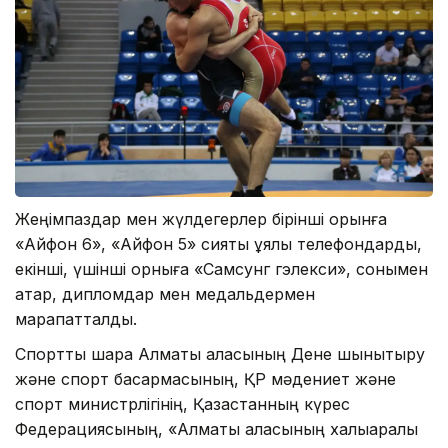
Жеңімпаздар мен жүлдегерлер бірінші орынға
«Айфон 6», «Айфон 5» сияқты ұялы телефондарды,
екінші, үшінші орныға «Самсунг гэлекси», сонымен
қатар, дипломдар мен медальдермен
марапатталды.
Спорттық шара Алматы қаласының Дене шынықтыру
және спорт басқармасының, ҚР мәдениет және
спорт министрлігінің, Қазақстанның күрес
Федерациясының, «Алматы қаласының халықаралық