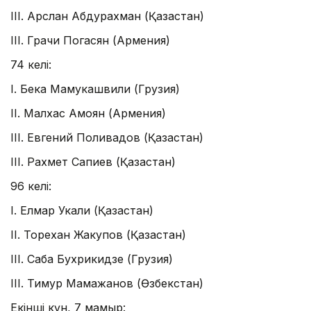
III. Арслан Абдурахман (Қазақстан)
III. Грачи Погасян (Армения)
74 келі:
I. Бека Мамукашвили (Грузия)
II. Малхас Амоян (Армения)
III. Евгений Поливадов (Қазақстан)
III. Рахмет Сапиев (Қазақстан)
96 келі:
I. Елмар Укали (Қазақстан)
II. Торехан Жакупов (Қазақстан)
III. Саба Бухрикидзе (Грузия)
III. Тимур Мамажанов (Өзбекстан)
Екінші күн, 7 мамыр: