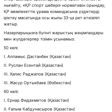
нығайту, «ҚР спорт шебері» нормативін орындау,
ҚР мемлекеттік құрама командасына үздіктерді
іріктеу мақсатында осы жылы 33-ші рет өткізіліп
жатыр.
Назарларыңызға бүгінгі жарыстың жеңімпаздары
мен жүлдегерлер тізімін ұсынамыз:
50 келі:
I. Алпамыс Дастанбек (Қазақстан)
II. Руслан Есентай (Қазақстан)
III. Халис Раджапов (Қазақстан)
III. Жасур Ортыкбаев (Өзбекстан)
60 келі:
I. Ернар Фидахметов (Қазақстан)
II. Ғалым Кабдунасыров (Қазақстан)