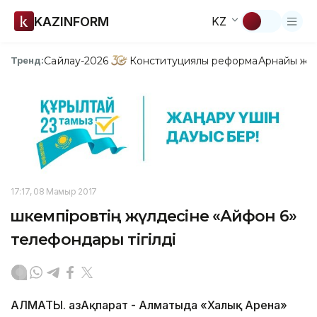
KAZINFORM
KZ
Сайлау-2026
Конституциялық реформа
Арнайы жо
Тренд:
17:17, 08 Мамыр 2017
Үшкемпіровтің жүлдесіне «Айфон 6»
телефондары тігілді
АЛМАТЫ. ҚазАқпарат - Алматыда «Халық Арена»