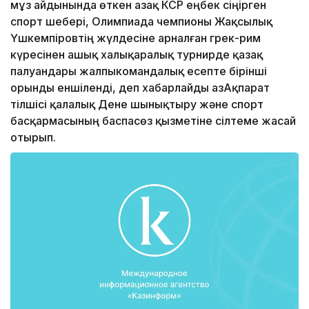
мұз айдынында өткен Қазақ КСР еңбек сіңірген
спорт шебері, Олимпиада чемпионы Жақсылық
Үшкемпіровтің жүлдесіне арналған грек-рим
күресінен ашық халықаралық турнирде қазақ
палуандары жалпыкомандалық есепте бірінші
орынды еншіленді, деп хабарлайды ҚазАқпарат
тілшісі қалалық Дене шынықтыру және спорт
басқармасының баспасөз қызметіне сілтеме жасай
отырып.