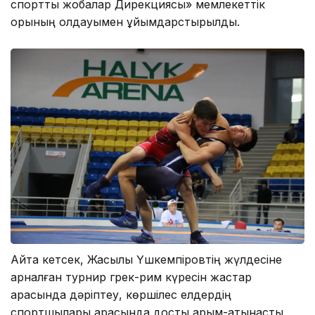
спорттық жобалар Дирекциясы» мемлекеттік
қорының қолдауымен ұйымдарстырылды.
Айта кетсек, Жақсылық Үшкемпіровтің жүлдесіне
арналған турнир грек-рим күресін жастар
арасында дәріптеу, көршілес елдердің
спортшылары арасында достық қарым-қатынасты