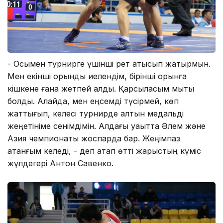
- Осымен турнирге үшінші рет қатысып жатырмын.
Мен екінші орынды иелендім, бірінші орынға
кішкене ғана жетпей қалды. Қарсыласым мықты
болды. Алайда, мен еңсемді түсірмей, көп
жаттығып, келесі турнирде алтын медальді
жеңетініме сенімдімін. Алдағы уақытта Әлем және
Азия чемпионаты жоспарда бар. Жеңімпаз
атанғым келеді, - деп атап өтті жарыстың күміс
жүлдегері Антон Савенко.