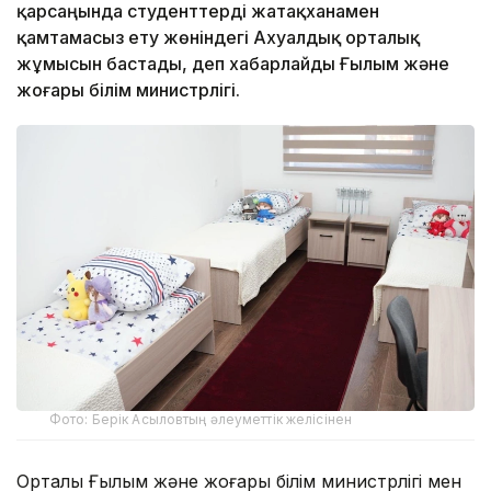
қарсаңында студенттерді жатақханамен
қамтамасыз ету жөніндегі Ахуалдық орталық
жұмысын бастады, деп хабарлайды Ғылым және
жоғары білім министрлігі.
Фото: Берік Асыловтың әлеуметтік желісінен
Орталық Ғылым және жоғары білім министрлігі мен