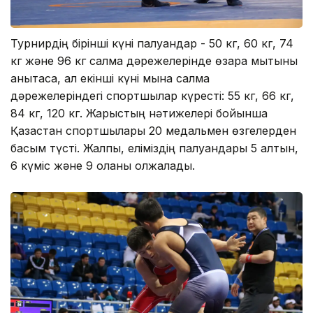
Турнирдің бірінші күні палуандар - 50 кг, 60 кг, 74
кг және 96 кг салмақ дәрежелерінде өзара мықтыны
анықтаса, ал екінші күні мына салмақ
дәрежелеріндегі спортшылар күресті: 55 кг, 66 кг,
84 кг, 120 кг. Жарыстың нәтижелері бойынша
Қазақстан спортшылары 20 медальмен өзгелерден
басым түсті. Жалпы, еліміздің палуандары 5 алтын,
6 күміс және 9 қоланы олжалады.