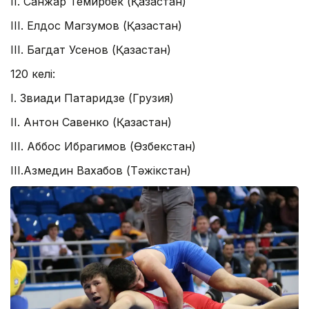
II. Санжар Темирбек (Қазақстан)
III. Елдос Магзумов (Қазақстан)
III. Багдат Усенов (Қазақстан)
120 келі:
I. Звиади Патаридзе (Грузия)
II. Антон Савенко (Қазақстан)
III. Аббос Ибрагимов (Өзбекстан)
III.Азмедин Вахабов (Тәжікстан)