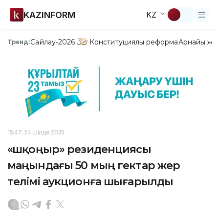
KAZINFORM
KZ
Сайлау-2026
Конституциялық реформа
Арнайы жо
Тренд:
15:47, 24 Шілде 2025
«Үшқоңыр» резиденциясы
маңындағы 50 мың гектар жер
телімі аукционға шығарылды