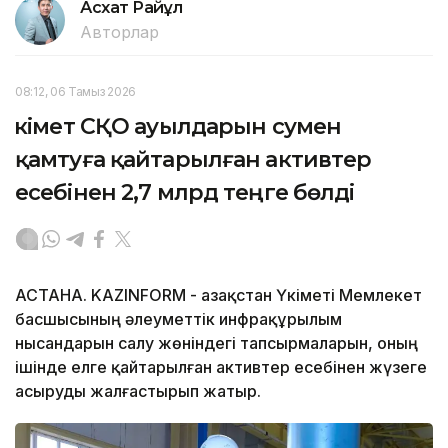
Асхат Райқұл
Авторлар
08:12, 06 Тамыз 2026
Үкімет СҚО ауылдарын сумен
қамтуға қайтарылған активтер
есебінен 2,7 млрд теңге бөлді
АСТАНА. KAZINFORM - Қазақстан Үкіметі Мемлекет
басшысының әлеуметтік инфрақұрылым
нысандарын салу жөніндегі тапсырмаларын, оның
ішінде елге қайтарылған активтер есебінен жүзеге
асыруды жалғастырып жатыр.