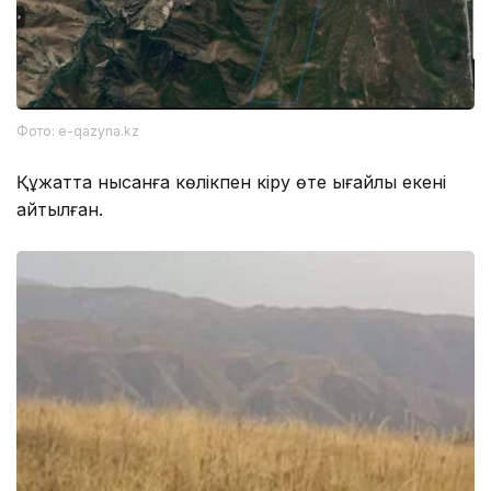
Фото: e-qazyna.kz
Құжатта нысанға көлікпен кіру өте ыңғайлы екені
айтылған.