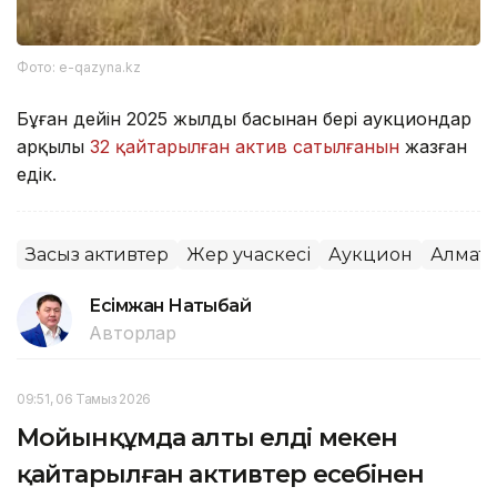
Фото: e-qazyna.kz
Бұған дейін 2025 жылдың басынан бері аукциондар
арқылы
32 қайтарылған актив сатылғанын
жазған
едік.
Заңсыз активтер
Жер учаскесі
Аукцион
Алмат
Есімжан Нақтыбай
Авторлар
09:51, 06 Тамыз 2026
Мойынқұмда алты елді мекен
қайтарылған активтер есебінен