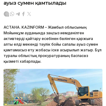
ауыз сумен қамтылады
АСТАНА. KAZINFORM – Жамбыл облысының
Мойынқұм ауданында заңсыз иемденілген
активтерді қайтару есебінен бөлінген қаржыға
алты елді мекенді тәулік бойы сапалы ауыз сумен
қамтамасыз ету жобасы іске асырылып жатыр. Бұл
туралы облыстық прокуратураның баспасөз
қызметі хабарлады.