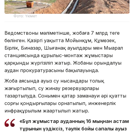
Фото: Үкімет
Ведомствоның мәліметінше, жобаға 7 млрд теңге
бөлінген. Қазіргі уақытта Мойынқұм, Құмөзек,
Бірлік, Биназар, Шығанақ ауылдары мен Мыңарал
станциясында құрылыс-монтаж жұмыстары
қарқынды жүргізіліп жатыр. Жобаның орындалуы
аудан прокуратурасының бақылауында.
Жоба аясында ауыз су нысандары толық
жаңғыртылып, су жинау резервуарлары
тазартылуда. Сонымен қатар заманауи әрі қуатты
сорғы қондырғылары орнатылып, инженерлік
инфрақұрылым жаңартылып жатыр.
«Бұл жұмыстар ауданның 16 мыңнан астам
тұрғынын үздіксіз, тәулік бойы сапалы ауыз