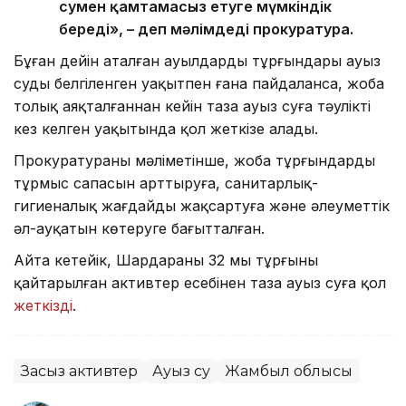
сумен қамтамасыз етуге мүмкіндік
береді», – деп мәлімдеді прокуратура.
Бұған дейін аталған ауылдардың тұрғындары ауыз
суды белгіленген уақытпен ғана пайдаланса, жоба
толық аяқталғаннан кейін таза ауыз суға тәуліктің
кез келген уақытында қол жеткізе алады.
Прокуратураның мәліметінше, жоба тұрғындардың
тұрмыс сапасын арттыруға, санитарлық-
гигиеналық жағдайды жақсартуға және әлеуметтік
әл-ауқатын көтеруге бағытталған.
Айта кетейік, Шардараның 32 мың тұрғыны
қайтарылған активтер есебінен таза ауыз суға қол
жеткізді
.
Заңсыз активтер
Ауыз су
Жамбыл облысы