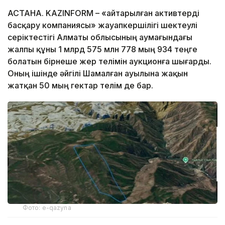
АСТАНА. KAZINFORM – «Қайтарылған активтерді
басқару компаниясы» жауапкершілігі шектеулі
серіктестігі Алматы облысының аумағындағы
жалпы құны 1 млрд 575 млн 778 мың 934 теңге
болатын бірнеше жер телімін аукционға шығарды.
Оның ішінде әйгілі Шамалған ауылына жақын
жатқан 50 мың гектар телім де бар.
Фото: e-qazyna