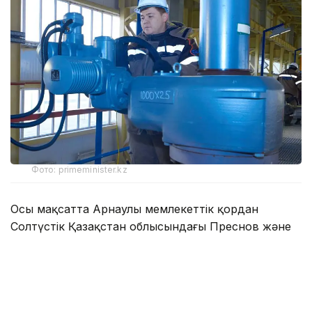
Фото: primeminister.kz
Осы мақсатта Арнаулы мемлекеттік қордан
Солтүстік Қазақстан облысындағы Преснов және
Соколов топтық су құбырларын
реконструкциялауды аяқтауға 2,7 млрд теңге
бөлінді.
Преснов топтық су құбырын реконструкциялау