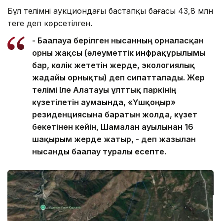
Бұл телімнің аукциондағы бастапқы бағасы 43,8 млн
теңге деп көрсетілген.
- Бағалауға берілген нысанның орналасқан
орны жақсы (әлеуметтік инфрақұрылымы
бар, көлік жететін жерде, экологиялық
жағдайы орнықты) деп сипатталады. Жер
телімі Іле Алатауы ұлттық паркінің
күзетілетін аумағында, «Үшқоңыр»
резиденциясына баратын жолда, күзет
бекетінен кейін, Шамалған ауылынан 16
шақырым жерде жатыр, - деп жазылған
нысанды бағалау туралы есепте.