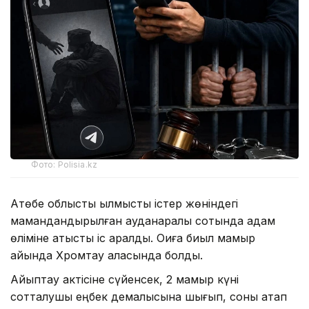
Фото: Polisia.kz
Ақтөбе облыстық қылмыстық істер жөніндегі
мамандандырылған ауданаралық сотында адам
өліміне қатысты іс қаралды. Оқиға биыл мамыр
айында Хромтау қаласында болды.
Айыптау актісіне сүйенсек, 2 мамыр күні
сотталушы еңбек демалысына шығып, соны атап