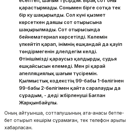
есептеп, шағым түсірдім. Бірақ сот оны
қарастырмады. Сонымен бірге сотқа тек
бір куә шақырылды. Сол күні қызмет
көрсеткен даяшы сот отырысына
шақырылмады. Сот отырысында
бейнематериал көрсетілді. Көлемін
үлкейтіп қарап, інімнің ешқандай да қауіп
төндірмегенін дәлелдегім келді.
Өтінішімізді қараусыз қалдырды, судья
ешқайсысын елемеді. Мен әрі қарай
апелляциялық шағым түсіремін.
Қылмыстық кодекстің 99-бабы 1-бөлігінен
99-бабы 2-бөлігімен қайта саралауды да
сұрадым, - деді жәбірленуші Бағлан
Жарқынбайұлы.
Оның айтуынша, сотталушының ата-анасы бетпе-
бет отырып кешірім сұрамаған, тек телефон арқылы
хабарласқан.