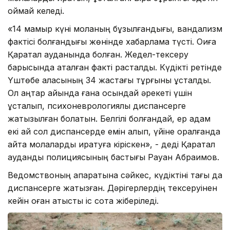
қоймай келеді.
«14 мамыр күні моланың бұзылғандығы, вандализм
фактісі болғандығы жөнінде хабарлама түсті. Оқиға
Қаратал ауданында болған. Жедел-тексеру
барысында аталған факті расталды. Күдікті ретінде
Үштөбе қаласының 34 жастағы тұрғыны ұсталды.
Ол қаңтар айында ғана осындай әрекеті үшін
ұсталып, психоневрологиялық диспансерге
жатқызылған болатын. Белгілі болғандай, ер адам
екі ай сол диспансерде емін алып, үйіне оралғанда
қайта молаларды қиратуға кіріскен», - деді Қаратал
аудандық полициясының бастығы Рауан Абраимов.
Ведомствоның ақпаратына сәйкес, күдіктіні тағы да
диспансерге жатқызған. Дәрігерлердің тексеруінен
кейін оған қатысты іс сотқа жіберіледі.