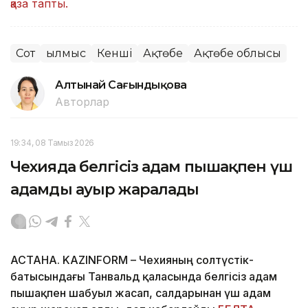
қаза тапты.
Сот
Қылмыс
Кенші
Ақтөбе
Ақтөбе облысы
Алтынай Сағындықова
Авторлар
19:34, 08 Тамыз 2026
Чехияда белгісіз адам пышақпен үш
адамды ауыр жаралады
АСТАНА. KAZINFORM – Чехияның солтүстік-
батысындағы Танвальд қаласында белгісіз адам
пышақпен шабуыл жасап, салдарынан үш адам