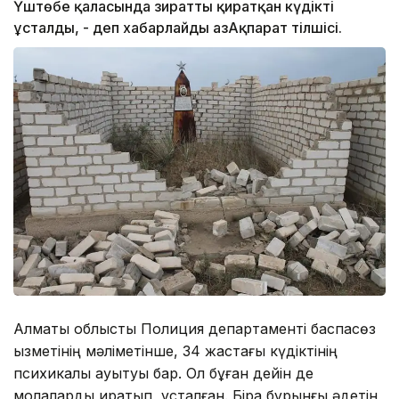
Үштөбе қаласында зиратты қиратқан күдікті
ұсталды, - деп хабарлайды ҚазАқпарат тілшісі.
Алматы облыстық Полиция департаменті баспасөз
қызметінің мәліметінше, 34 жастағы күдіктінің
психикалық ауытқуы бар. Ол бұған дейін де
молаларды қиратып, ұсталған. Бірақ бұрынғы әдетін