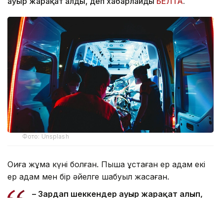
ауыр жарақат алды, деп хабарлайды
БЕЛТА
.
Фото: Unsplash
Оқиға жұма күні болған. Пышақ ұстаған ер адам екі
ер адам мен бір әйелге шабуыл жасаған.
– Зардап шеккендер ауыр жарақат алып,
екі тікұшақпен ауруханаларға жеткізілді.
Полиция күдіктіні ұстады. Оның өзі де