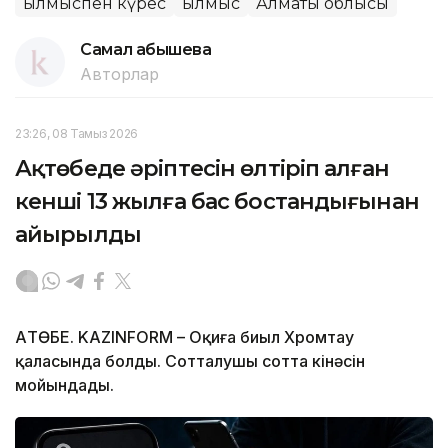
Қылмыспен күрес
Қылмыс
Алматы облысы
Самал Қабышева
Авторлар
23:26, 08 Тамыз 2026
Ақтөбеде әріптесін өлтіріп алған
кенші 13 жылға бас бостандығынан
айырылды
АҚТӨБЕ. KAZINFORM – Оқиға биыл Хромтау
қаласында болды. Сотталушы сотта кінәсін
мойындады.