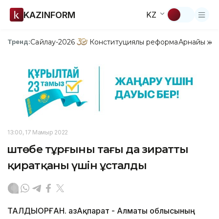
KAZINFORM
KZ
Сайлау-2026
Конституциялық реформа
Арнайы жо
Тренд:
13:00, 17 Мамыр 2022
Үштөбе тұрғыны тағы да зиратты
қиратқаны үшін ұсталды
ТАЛДЫҚОРҒАН. ҚазАқпарат - Алматы облысының