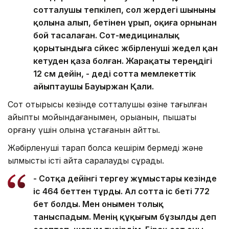
сотталушы тепкілеп, сол жердегі шыныны
қолына алып, бетінен ұрып, оқиға орнынан
бой тасалаған. Сот-медициналық
қорытындыға сәйкес жәбірленуші жедел қан
кетуден қаза болған. Жарақаты тереңдігі
12 см дейін, - деді сотта мемлекеттік
айыптаушы Бауыржан Қали.
Сот отырысы кезінде сотталушы өзіне тағылған
айыпты мойындағанымен, қорыққанын, пышақты
қорғану үшін қолына ұстағанын айтты.
Жәбірленуші тарап болса кешірім бермеді және
қылмыстық істі қайта саралауды сұрады.
- Сотқа дейінгі тергеу жұмыстары кезінде
іс 464 беттен тұрды. Ал сотта іс беті 772
бет болды. Мен онымен толық
таныспадым. Менің құқығым бұзылды деп