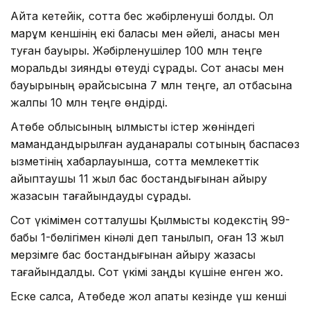
Айта кетейік, сотта бес жәбірленуші болды. Ол
марқұм кеншінің екі баласы мен әйелі, анасы мен
туған бауыры. Жәбірленушілер 100 млн теңге
моральдық зиянды өтеуді сұрады. Сот анасы мен
бауырының әрқайсысына 7 млн теңге, ал отбасына
жалпы 10 млн теңге өндірді.
Ақтөбе облысының қылмыстық істер жөніндегі
мамандандырылған ауданаралық сотының баспасөз
қызметінің хабарлауынша, сотта мемлекеттік
айыптаушы 11 жыл бас бостандығынан айыру
жазасын тағайындауды сұрады.
Сот үкімімен сотталушы Қылмыстық кодекстің 99-
бабы 1-бөлігімен кінәлі деп танылып, оған 13 жыл
мерзімге бас бостандығынан айыру жазасы
тағайындалды. Сот үкімі заңды күшіне енген жоқ.
Еске салсақ, Ақтөбеде жол апаты кезінде үш кенші