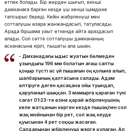
өтпек болады. Бір жерден шығып, екінші
дәмханаға барған кезде үш кенші ішімдікке
тапсырыс береді. Кейін жәбірленуші мен
сотталушы өзара жанжандасып, татуласады.
Арада біршама уақыт өткенде қайта араздасып
қалады. Сол сәтте сотталушы дәмхананың
асханасына кіріп, пышақты ала шыққан.
- Дәмханадағы ыдыс жуатын бөлмеден
ұзындығы 196 мм болатын ағаш сапты
қоңыр түсті ас үй пышағын оң қолына алып,
шалбарының қалтасына салады. Адам
өлтіруге деген қасақана ойы туындап,
қаруланып шыққан. 3 мамырға қараған түні
сағат 01:23-те өзіне қарай жәбірленушінің
келе жатқанын көрген кезде пышақпен сол
жақ мойнынан бір рет, сол жақ кеуде
қуысынан 4 рет соққы жасаған.
Салдарынан жәбірленуші жерге құлаған. Ал