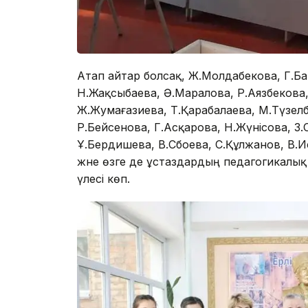
Атап айтар болсақ, Ж.Молдабекова, Г.Ба
Н.Жақсыбаева, Ә.Маралова, Р.Аязбекова, 
Ж.Жумағазиева, Т.Қарабалаева, М.Түзелб
Р.Бейсенова, Г.Асқарова, Н.Жүнісова, З
Ұ.Бердишева, В.Сбоева, С.Құлжанов, В.И
және өзге де ұстаздардың педагогикалы
үлесі көп.