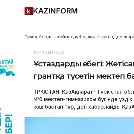
KAZINFORM
Ақорда
Тағайындау
Заң және тәртіп
Дерекқор
Тренд:
11:54, 02 Қазан 2022
Ұстаздардың еңбегі: Жетіс
грантқа түсетін мектеп б
ТҮРКІСТАН. ҚазАқпарат- Түркістан о
№6 мектеп-гимназиясы бүгінде үздік
көш бастап тұр, деп хабарлайды ҚазАқ