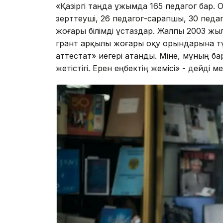
«Қазіргі таңда ұжымда 165 педагог бар. О
зерттеуші, 26 педагог-сарапшы, 30 педа
жоғары білімді ұстаздар. Жалпы 2003 жылд
грант арқылы жоғары оқу орындарына тү
аттестат» иегері атанды. Міне, мұның 
жетістігі. Ерен еңбектің жемісі» - дейді