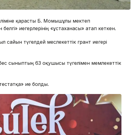
өліміне қарасты Б. Момышұлы мектеп
 белгі» иегерлерінің «ұстаханасы» атап кеткен.
жыл сайын түгелдей меслекеттік грант иегері
 бес сыныптың 63 оқушысы түгелімен мемлекеттік
ттестатқа» ие болды.