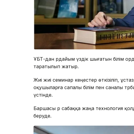
ҰБТ-дан әрдайым үздік шығатын білім орд
таратылып жатыр.
Жиі жиі семинар кеңестер өткізіліп, ұст
оқушыларға сапалы білім пен саналы тәрб
үстінде.
Баршасы әр сабаққа жаңа технология қол
беруде.