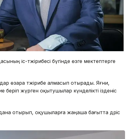
асының іс-тәжірибесі бүгінде өзге мектептерге
аздар өзара тәжірибе алмасып отырады. Яғни,
ие беріп жүрген оқытушылар күнделікті ізденіс
дана отырып, оқушыларға жаңаша бағытта дәріс