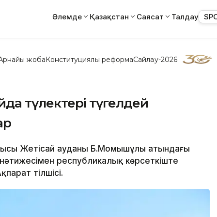
Әлемде
Қазақстан
Саясат
Талдау
SP
Арнайы жоба
Конституциялық реформа
Сайлау-2026
айда түлектері түгелдей
ар
блысы Жетісай ауданы Б.Момышұлы атындағы
 нәтижесімен республикалық көрсеткіште
парат тілшісі.