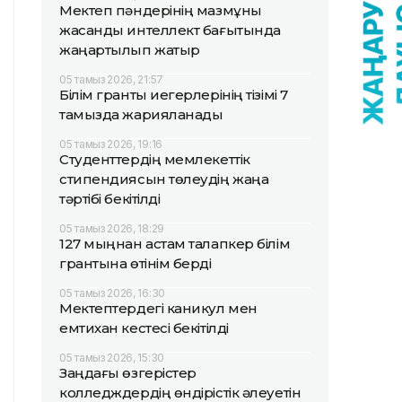
Мектеп пәндерінің мазмұны
жасанды интеллект бағытында
жаңартылып жатыр
05 тамыз 2026, 21:57
Білім гранты иегерлерінің тізімі 7
тамызда жарияланады
05 тамыз 2026, 19:16
Студенттердің мемлекеттік
стипендиясын төлеудің жаңа
тәртібі бекітілді
05 тамыз 2026, 18:29
127 мыңнан астам талапкер білім
грантына өтінім берді
05 тамыз 2026, 16:30
Мектептердегі каникул мен
емтихан кестесі бекітілді
05 тамыз 2026, 15:30
Заңдағы өзгерістер
колледждердің өндірістік әлеуетін