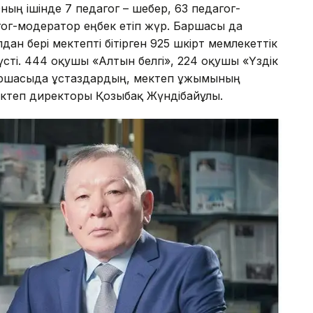
ның ішінде 7 педагог – шебер, 63 педагог-
гог-модератор еңбек етіп жүр. Баршасы да
ан бері мектепті бітірген 925 шәкірт мемлекеттік
сті. 444 оқушы «Алтын белгі», 224 оқушы «Үздік
баршасыда ұстаздардың, мектеп ұжымының
 мектеп директоры Қозыбақ Жүндібайұлы.