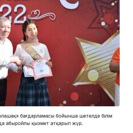
«Болашақ» бағдарламасы бойынша шетелде білім
а абыройлы қызмет атқарып жүр.