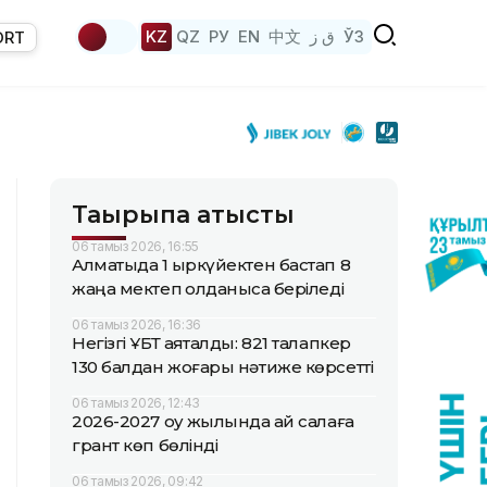
KZ
QZ
РУ
EN
中文
ق ز
ЎЗ
ORT
Тақырыпқа қатысты
06 тамыз 2026, 16:55
Алматыда 1 қыркүйектен бастап 8
жаңа мектеп қолданысқа беріледі
06 тамыз 2026, 16:36
Негізгі ҰБТ аяқталды: 821 талапкер
130 балдан жоғары нәтиже көрсетті
06 тамыз 2026, 12:43
2026-2027 оқу жылында қай салаға
грант көп бөлінді
06 тамыз 2026, 09:42