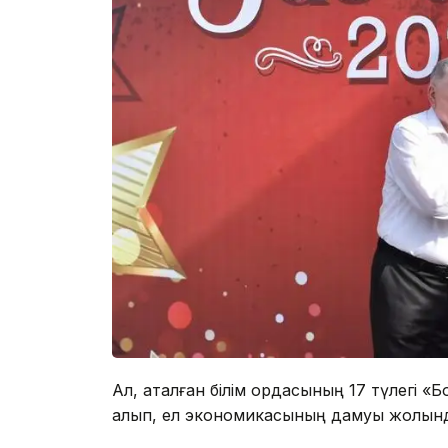
Ал, аталған білім ордасының 17 түлегі 
алып, ел экономикасының дамуы жолынд