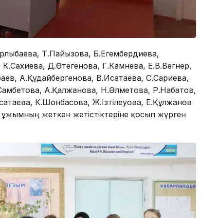
рлыбаева, Т.Пайызова, Б.Егембердиева,
К.Сахиева, Д.Өтегенова, Г.Камнева, Е.В.Вегнер,
аев, А.Құдайбергенова, В.Исатаева, С.Сариева,
.Самбетова, А.Қалжанова, Н.Әлметова, Р.Набатов,
сатаева, К.Шонбасова, Ж.Ізтілеуова, Е.Құлжанов
қ ұжымның жеткен жетістіктеріне қосып жүрген