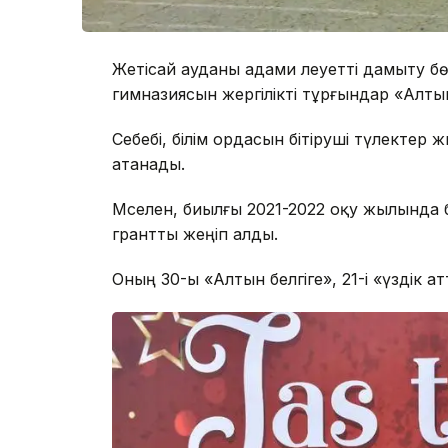
Жетісай ауданы адами әлеуетті дамыту б
гимназиясын жергілікті тұрғындар «Алтын
Себебі, білім ордасын бітіруші түлектер 
атанады.
Мәселен, биылғы 2021-2022 оқу жылында
грантты жеңіп алды.
Оның 30-ы «Алтын белгіге», 21-і «үздік а