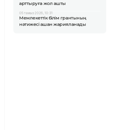
арттыруға жол ашты
05 тамыз 2026, 10:31
Мемлекеттік білім грантының
нәтижесі қашан жарияланады