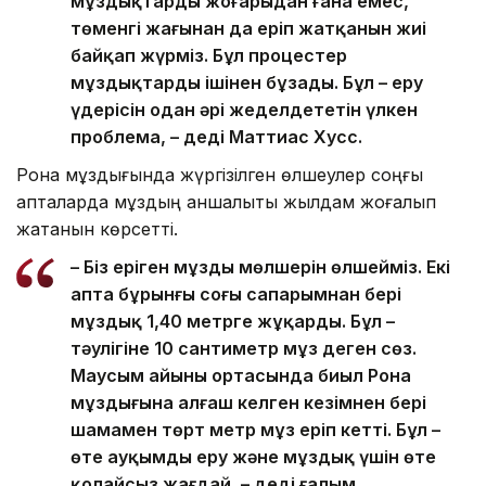
мұздықтардың жоғарыдан ғана емес,
төменгі жағынан да еріп жатқанын жиі
байқап жүрміз. Бұл процестер
мұздықтарды ішінен бұзады. Бұл – еру
үдерісін одан әрі жеделдететін үлкен
проблема, – деді Маттиас Хусс.
Рона мұздығында жүргізілген өлшеулер соңғы
апталарда мұздың қаншалықты жылдам жоғалып
жатқанын көрсетті.
– Біз еріген мұздың мөлшерін өлшейміз. Екі
апта бұрынғы соңғы сапарымнан бері
мұздық 1,40 метрге жұқарды. Бұл –
тәулігіне 10 сантиметр мұз деген сөз.
Маусым айының ортасында биыл Рона
мұздығына алғаш келген кезімнен бері
шамамен төрт метр мұз еріп кетті. Бұл –
өте ауқымды еру және мұздық үшін өте
қолайсыз жағдай, – деді ғалым.