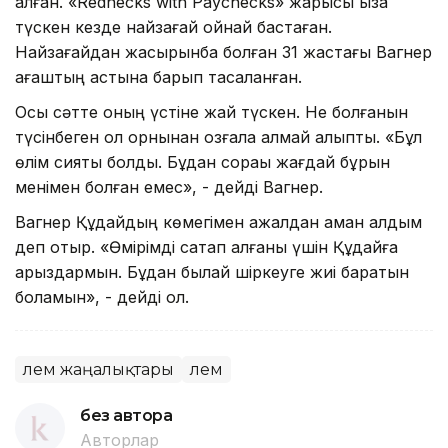
алған. «Rednecks with Paychecks» жарысы қыза
түскен кезде найзағай ойнай бастаған.
Найзағайдан жасырынбақ болған 31 жастағы Вагнер
ағаштың астына барып тасаланған.
Осы сәтте оның үстіне жай түскен. Не болғанын
түсінбеген ол орнынан қозғала алмай қалыпты. «Бұл
өлім сияқты болды. Бұдан сорақы жағдай бұрын
менімен болған емес», - дейді Вагнер.
Вагнер Құдайдың көмегімен ажалдан аман қалдым
деп отыр. «Өмірімді сақтап қалғаны үшін Құдайға
қарыздармын. Бұдан былай шіркеуге жиі баратын
боламын», - дейді ол.
Әлем жаңалықтары
Әлем
без автора
Авторлар