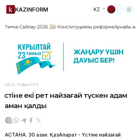
KAZINFORM
KZ
Сайлау-2026
Конституциялық реформа
Арнайы жо
Тренд:
08:22, 30 Қазан 2013
Үстіне екі рет найзағай түскен адам
аман қалды
АСТАНА. 30 қазан. ҚазАқпарат - Үстіне найзағай