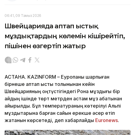
06:41, 09 Тамыз 2026
Швейцарияда аптап ыстық
мұздықтардың көлемін кішірейтіп,
пішінен өзгертіп жатыр
АСТАНА. KAZINFORM – Еуропаны шарпыған
бірнеше аптап ыстық толқынынан кейін
Швейцарияның оңтүстігіндегі Рона мұздығы бір
айдың ішінде төрт метрден астам мұз қабатынан
айырылды. Бұл температураның көтерілуі Альпі
мұздықтарына барған сайын ерекше әсер етіп
жатқанын көрсетеді, деп хабарлайды
Еuronews
.