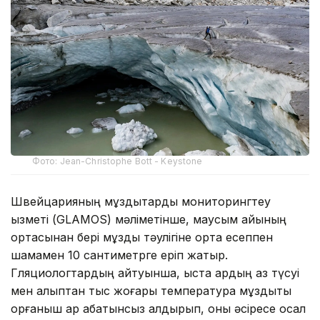
Фото: Jean-Christophe Bott - Keystone
Швейцарияның мұздықтарды мониторингтеу
қызметі (GLAMOS) мәліметінше, маусым айының
ортасынан бері мұздық тәулігіне орта есеппен
шамамен 10 сантиметрге еріп жатыр.
Гляциологтардың айтуынша, қыста қардың аз түсуі
мен қалыптан тыс жоғары температура мұздықты
қорғаныш қар қабатынсыз қалдырып, оны әсіресе осал