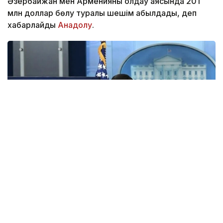
Әзербайжан мен Арменияны қолдау аясында 201
млн доллар бөлу туралы шешім қабылдады, деп
хабарлайды
Анадолу
.
Фото: Анадолу
АҚШ Мемлекеттік хатшысы Марко Рубио Орта
дәліз деп те аталатын Транскаспий сауда бағыты
бойындағы жеке сектор инвестицияларына қолдау