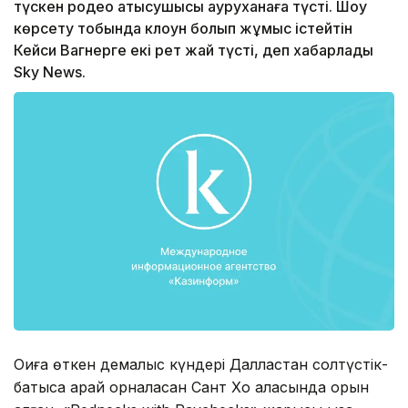
түскен родео қатысушысы ауруханаға түсті. Шоу
көрсету тобында клоун болып жұмыс істейтін
Кейси Вагнерге екі рет жай түсті, деп хабарлады
Sky News.
Оқиға өткен демалыс күндері Далластан солтүстік-
батысқа қарай орналасқан Сант Хо қаласында орын