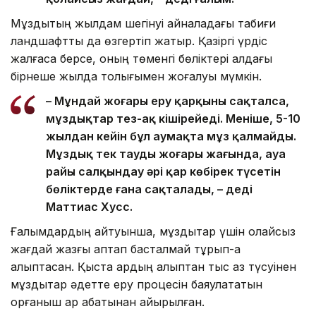
Мұздықтың жылдам шегінуі айналадағы табиғи
ландшафтты да өзгертіп жатыр. Қазіргі үрдіс
жалғаса берсе, оның төменгі бөліктері алдағы
бірнеше жылда толығымен жоғалуы мүмкін.
– Мұндай жоғары еру қарқыны сақталса,
мұздықтар тез-ақ кішірейеді. Меніңше, 5-10
жылдан кейін бұл аумақта мұз қалмайды.
Мұздық тек таудың жоғары жағында, ауа
райы салқындау әрі қар көбірек түсетін
бөліктерде ғана сақталады, – деді
Маттиас Хусс.
Ғалымдардың айтуынша, мұздықтар үшін қолайсыз
жағдай жазғы аптап басталмай тұрып-ақ
қалыптасқан. Қыста қардың қалыптан тыс аз түсуінен
мұздықтар әдетте еру процесін баяулататын
қорғаныш қар қабатынан айырылған.