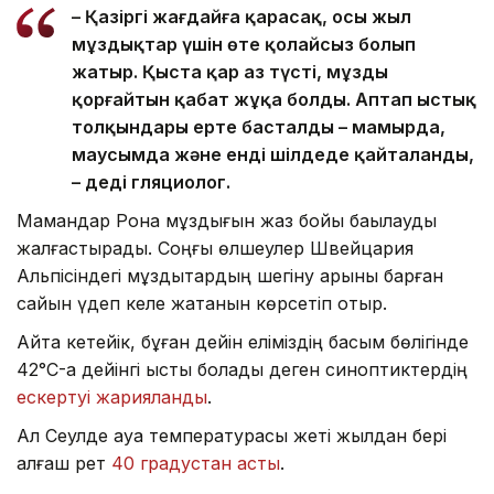
– Қазіргі жағдайға қарасақ, осы жыл
мұздықтар үшін өте қолайсыз болып
жатыр. Қыста қар аз түсті, мұзды
қорғайтын қабат жұқа болды. Аптап ыстық
толқындары ерте басталды – мамырда,
маусымда және енді шілдеде қайталанды,
– деді гляциолог.
Мамандар Рона мұздығын жаз бойы бақылауды
жалғастырады. Соңғы өлшеулер Швейцария
Альпісіндегі мұздықтардың шегіну қарқыны барған
сайын үдеп келе жатқанын көрсетіп отыр.
Айта кетейік, бұған дейін еліміздің басым бөлігінде
42°C-қа дейінгі ыстық болады деген синоптиктердің
ескертуі жарияланды
.
Ал Сеулде ауа температурасы жеті жылдан бері
алғаш рет
40 градустан асты
.