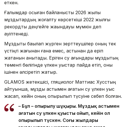
еткен.
Ғалымдар осыған байланысты 2026 жылы
мұздықтардың жоғалту көрсеткіші 2022 жылғы
рекордтық деңгейге жақындауы мүмкін деп
қауіптенеді.
Мұздықты бақылап жүрген зерттеушілер оның тек
үстіңгі жағынан ғана емес, астынан да еріп
жатқанын анықтады. Еріген су ағындары мұздықтың
төменгі бөлігінде үлкен қуыстар пайда етіп, оны
ішінен әлсіретіп жатыр.
GLAMOS жетекшісі, гляциолог Маттиас Хусстың
айтуынша, мұздық астымен ағатын су үлкен қуыс
жасап, кейін оның опырылып түсуіне себеп болған.
– Бұл – опырылу шұңқыры. Мұздық астымен
ағатын су үлкен қуысты ойып, кейін ол
опырылып түскен. Соңғы жылдары