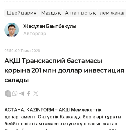
Швейцария
Мұздық
Аптап ыстық
Әлем жаңал
Жасұлан Бақытбекұлы
Авторлар
05:50, 09 Тамыз 2026
АҚШ Транскаспий бастамасы
қорына 201 млн доллар инвестиция
салады
АСТАНА. KAZINFORM – АҚШ Мемлекеттік
департаменті Оңтүстік Кавказда берік әрі тұрақты
бейбітшілікті қамтамасыз етуге күш салып жатқан