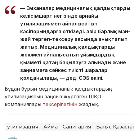
— Емханалар медициналық қалдықтарды
келісімшарт негізінде арнайы
утилизациямен айналысатын
кәсіпорындарға өткізеді. Қазір барлық мән-
жай тергеп-тексеру аясында анықталып
жатыр. Медициналық қалдықтарды
жоюмен айналысатын ұйымдардың
қызметі қатаң бақылауға алынады және
заңнамаға сәйкес тиісті шаралар
қолданылады, — деді СЭБ өкілі.
Бұдан бұрын медициналық қалдықтардың
утилизациясын заңсыз жүргізген ШҚО
компаниялары
тексерілетінін
жаздық.
утилизация
Аймақ
Санитария
Батыс Қазақстан