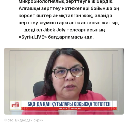
микробиологиялық зерттеуге жібердік.
Алғашқы зерттеу нәтижелері бойынша оң
көрсеткіштер анықталған жоқ, алайда
зерттеу жұмыстары әлі жалғасып жатыр,
— деді ол Jibek Joly телеарнасының
«Бүгін.LIVE» бағдарламасында.
Фото: Видеодан скрин