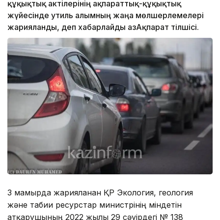
құқықтық актілерінің ақпараттық-құқықтық
жүйесінде утиль алымның жаңа мөлшерлемелері
жарияланды, деп хабарлайды ҚазАқпарат тілшісі.
3 мамырда жарияланған ҚР Экология, геология
және табиғи ресурстар министрінің міндетін
атқарушының 2022 жылғы 29 сәуірдегі № 138