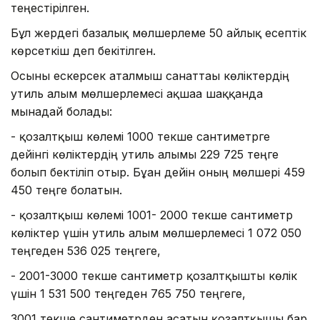
теңестірілген.
Бұл жердегі базалық мөлшерлеме 50 айлық есептік
көрсеткіш деп бекітілген.
Осыны ескерсек аталмыш санаттағы көліктердің
утиль алым мөлшерлемесі ақшаға шаққанда
мынадай болады:
- қозғалтқыш көлемі 1000 текше сантиметрге
дейінгі көліктердің утиль алымы 229 725 теңге
болып бектіліп отыр. Бұған дейін оның мөлшері 459
450 теңге болатын.
- қозғалтқыш көлемі 1001- 2000 текше сантиметр
көліктер үшін утиль алым мөлшерлемесі 1 072 050
теңгеден 536 025 теңгеге,
- 2001-3000 текше сантиметр қозғалтқышты көлік
үшін 1 531 500 теңгеден 765 750 теңгеге,
3001 текше сантиметрден асатын қозғалтқышы бар