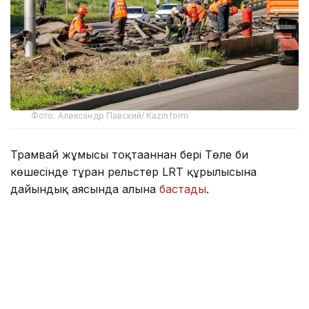
Фото: Александр Павский/ Kazinform
Трамвай жұмысы тоқтағаннан бері Төле би
көшесінде тұрған рельстер LRT құрылысына
дайындық аясында алына
бастады
.