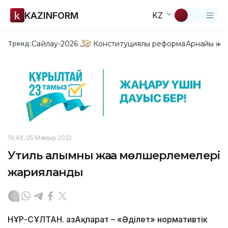
KAZINFORM
KZ
Сайлау-2026
Конституциялық реформа
Арнайы жо
Тренд:
19:48, 05 Мамыр 2022
Утиль алымның жаңа мөлшерлемелері
жарияланды
НҰР-СҰЛТАН. ҚазАқпарат – «Әділет» нормативтік