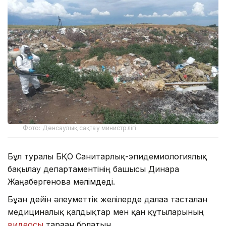
Фото: Денсаулық сақтау министрлігі
Бұл туралы БҚО Санитарлық-эпидемиологиялық
бақылау департаментінің башысы Динара
Жаңабергенова мәлімдеді.
Бұған дейін әлеуметтік желілерде далаға тасталған
медициналық қалдықтар мен қан құтыларының
видеосы
тараған болатын.