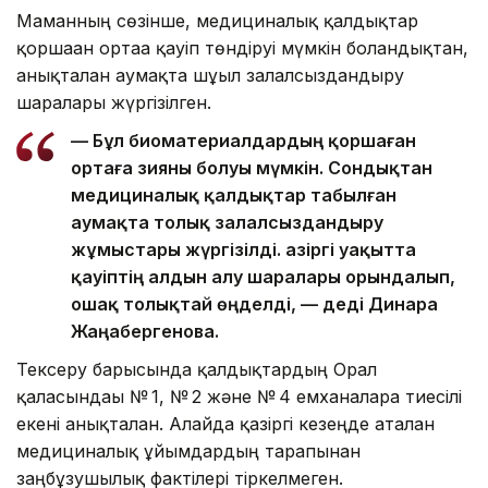
Маманның сөзінше, медициналық қалдықтар
қоршаған ортаға қауіп төндіруі мүмкін болғандықтан,
анықталған аумақта шұғыл залалсыздандыру
шаралары жүргізілген.
— Бұл биоматериалдардың қоршаған
ортаға зияны болуы мүмкін. Сондықтан
медициналық қалдықтар табылған
аумақта толық залалсыздандыру
жұмыстары жүргізілді. Қазіргі уақытта
қауіптің алдын алу шаралары орындалып,
ошақ толықтай өңделді, — деді Динара
Жаңабергенова.
Тексеру барысында қалдықтардың Орал
қаласындағы № 1, № 2 және № 4 емханаларға тиесілі
екені анықталған. Алайда қазіргі кезеңде аталған
медициналық ұйымдардың тарапынан
заңбұзушылық фактілері тіркелмеген.