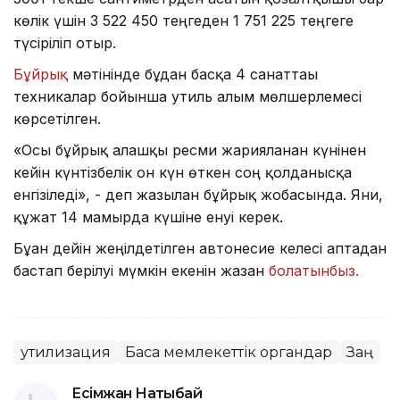
көлік үшін 3 522 450 теңгеден 1 751 225 теңгеге
түсіріліп отыр.
Бұйрық
мәтінінде бұдан басқа 4 санаттағы
техникалар бойынша утиль алым мөлшерлемесі
көрсетілген.
«Осы бұйрық алғашқы ресми жарияланған күнінен
кейін күнтізбелік он күн өткен соң қолданысқа
енгізіледі», - деп жазылған бұйрық жобасында. Яғни,
құжат 14 мамырда күшіне енуі керек.
Бұған дейін жеңілдетілген автонесие келесі аптадан
бастап берілуі мүмкін екенін жазған
болатынбыз.
утилизация
Басқа мемлекеттік органдар
Заң
Есімжан Нақтыбай