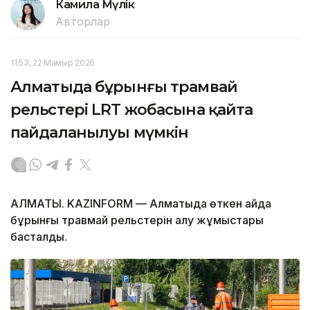
Камила Мүлік
Авторлар
11:53, 22 Мамыр 2026
Алматыда бұрынғы трамвай
рельстері LRT жобасына қайта
пайдаланылуы мүмкін
АЛМАТЫ. KAZINFORM — Алматыда өткен айда
бұрынғы травмай рельстерін алу жұмыстары
басталды.