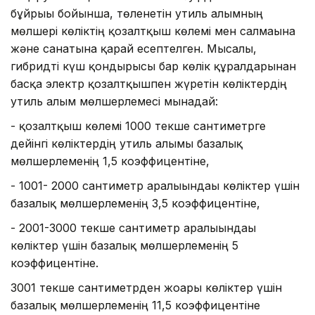
бұйрығы бойынша, төленетін утиль алымның
мөлшері көліктің қозғалтқыш көлемі мен салмағына
және санатына қарай есептелген. Мысалы,
гибридті күш қондырғысы бар көлік құралдарынан
басқа электр қозғалтқышпен жүретін көліктердің
утиль алым мөлшерлемесі мынадай:
- қозғалтқыш көлемі 1000 текше сантиметрге
дейінгі көліктердің утиль алымы базалық
мөлшерлеменің 1,5 коэффицентіне,
- 1001- 2000 сантиметр аралығындағы көліктер үшін
базалық мөлшерлеменің 3,5 коэффицентіне,
- 2001-3000 текше сантиметр аралығындағы
көліктер үшін базалық мөлшерлеменің 5
коэффицентіне.
3001 текше сантиметрден жоғары көліктер үшін
базалық мөлшерлеменің 11,5 коэффицентіне