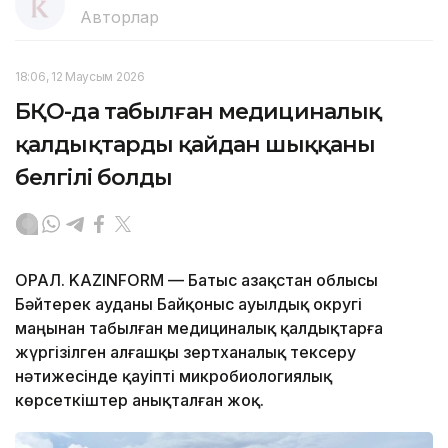
Авторлар
18:06, 12 Маусым 2026
БҚО-да табылған медициналық
қалдықтардың қайдан шыққаны
белгілі болды
ОРАЛ. KAZINFORM — Батыс Қазақстан облысы
Бәйтерек ауданы Байқоныс ауылдық округі
маңынан табылған медициналық қалдықтарға
жүргізілген алғашқы зертханалық тексеру
нәтижесінде қауіпті микробиологиялық
көрсеткіштер анықталған жоқ.