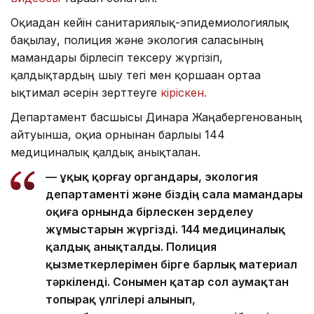
Оқиғадан кейін санитариялық-эпидемиологиялық
бақылау, полиция және экология саласының
мамандары бірлесіп тексеру жүргізіп,
қалдықтардың шығу тегі мен қоршаған ортаға
ықтимал әсерін зерттеуге
кіріскен.
Департамент басшысы Динара Жаңабергенованың
айтуынша, оқиға орнынан барлығы 144
медициналық қалдық анықталған.
— Құқық қорғау органдары, экология
департаменті және біздің сала мамандары
оқиға орнында бірлескен зерделеу
жұмыстарын жүргізді. 144 медициналық
қалдық анықталды. Полиция
қызметкерлерімен бірге барлық материал
тәркіленді. Сонымен қатар сол аумақтан
топырақ үлгілері алынып,