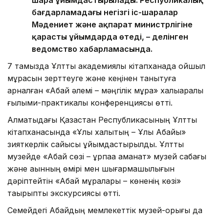
бағдарламадағы негізгі іс-шаралар
Мәдениет және ақпарат министрлігіне
қарасты ұйымдарда өтеді, – делінген
ведомство хабарламасында.
7 тамызда Ұлттық академиялық кітапханада ойшыл
мұрасын зерттеуге және кеңінен танытуға
арналған «Абай әлемі – мәңгілік мұра» халықаралық
ғылыми-практикалық конференциясы өтті.
Алматыдағы Қазақстан Республикасының Ұлттық
кітапханасында «Ұлы халықтың – Ұлы Абайы»
зияткерлік сайысы ұйымдастырылды. Ұлттық
музейде «Абай сөзі – ұрпаққа аманат» музей сабағы
және ақынның өмірі мен шығармашылығын
дәріптейтін «Абай мұралары – көненің көзі»
тақырыптық экскурсиясы өтті.
Семейдегі Абайдың мемлекеттік музей-қорығы да