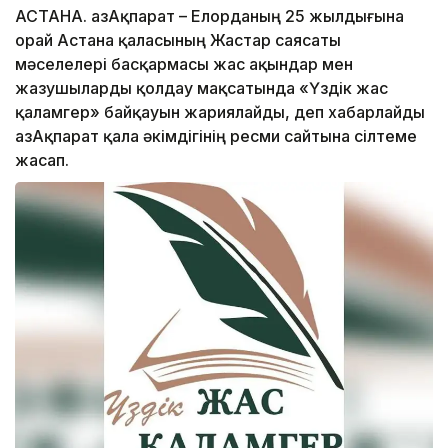
АСТАНА. ҚазАқпарат – Елорданың 25 жылдығына
орай Астана қаласының Жастар саясаты
мәселелері басқармасы жас ақындар мен
жазушыларды қолдау мақсатында «Үздік жас
қаламгер» байқауын жариялайды, деп хабарлайды
ҚазАқпарат қала әкімдігінің ресми сайтына сілтеме
жасап.