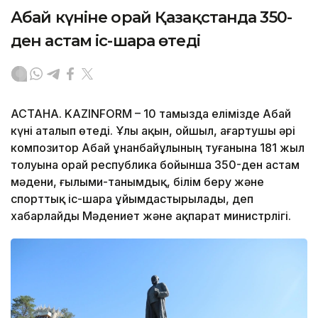
Абай күніне орай Қазақстанда 350-
ден астам іс-шара өтеді
АСТАНА. KAZINFORM – 10 тамызда елімізде Абай
күні аталып өтеді. Ұлы ақын, ойшыл, ағартушы әрі
композитор Абай Құнанбайұлының туғанына 181 жыл
толуына орай республика бойынша 350-ден астам
мәдени, ғылыми-танымдық, білім беру және
спорттық іс-шара ұйымдастырылады, деп
хабарлайды Мәдениет және ақпарат министрлігі.