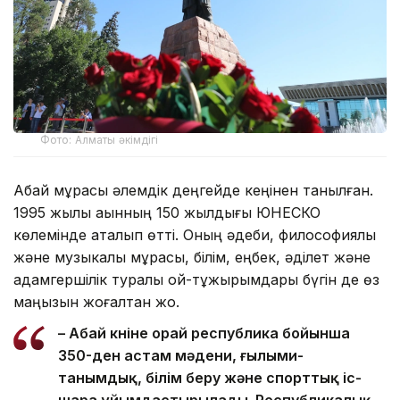
Фото: Алматы әкімдігі
Абай мұрасы әлемдік деңгейде кеңінен танылған.
1995 жылы ақынның 150 жылдығы ЮНЕСКО
көлемінде аталып өтті. Оның әдеби, философиялық
және музыкалық мұрасы, білім, еңбек, әділет және
адамгершілік туралы ой-тұжырымдары бүгін де өз
маңызын жоғалтқан жоқ.
– Абай күніне орай республика бойынша
350-ден астам мәдени, ғылыми-
танымдық, білім беру және спорттық іс-
шара ұйымдастырылады. Республикалық