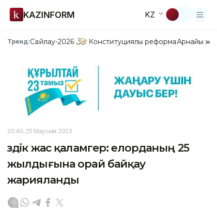
KAZINFORM
KZ
Сайлау-2026
Конституциялық реформа
Арнайы жо
Тренд:
20:40, 25 Маусым 2023
Үздік жас қаламгер: елорданың 25
жылдығына орай байқау
жарияланды