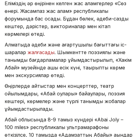
Еліміздің әр өңірінен келген жас қаламгерлер «Сөз
өнері. Жасампаз жас қалам» республикалық
форумында бас қосады. Бұдан бөлек, әдеби-сазды
кештер, дәрістер, викториналар мен кітап
көрмелері өтеді.
Алматыда әдеби және ағартушылық бағыттағы іс-
шаралар
жалғасады
. Шымкентте поэзиялық және
танымдық бағдарламалар ұйымдастырылып, «Хакім
Абай» музейінде ашық есік күні, тақырыптық көрме
мен экскурсиялар өтеді.
Өңірлерде айтыстар мен концерттер, театр
қойылымдары, «Абай оқулары» байқаулары, поэзия
кештері, көрмелер және түрлі танымдық жобалар
ұйымдастырылады.
Абай облысында 8-9 тамыз күндері «Abai Joly –
100 miles» республикалық ультрамарафоны
өткізілсе, 10 тамызда «Адамзаттың Абайы» ақындар