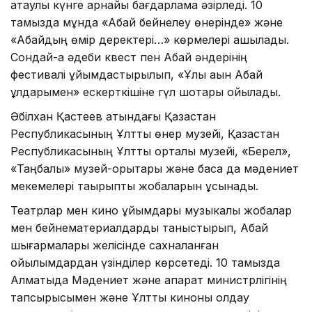
атаулы күнге арнайы бағдарлама әзірледі. 10
тамызда мұнда «Абай бейнелеу өнерінде» және
«Абайдың өмір деректері…» көрмелері ашылады.
Сондай-ақ әдеби квест пен Абай әндерінің
фестивалі ұйымдастырылып, «Ұлы ақын Абай
ұлдарымен» ескерткішіне гүл шоқтары қойылады.
Әбілхан Қастеев атындағы Қазақстан
Республикасының Ұлттық өнер музейі, Қазақстан
Республикасының Ұлттық орталық музейі, «Берел»,
«Таңбалы» музей-қорықтары және басқа да мәдениет
мекемелері тақырыптық жобаларын ұсынады.
Театрлар мен кино ұйымдары музыкалық жобалар
мен бейнематериалдарды таныстырып, Абай
шығармалары желісінде сахналанған
қойылымдардан үзінділер көрсетеді. 10 тамызда
Алматыда Мәдениет және ақпарат министрлігінің
тапсырысымен және Ұлттық киноны қолдау