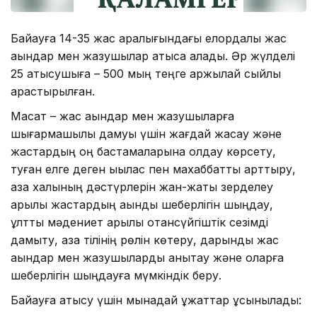
Байқауға 14-35 жас аралығындағы елордалық жас
ақындар мен жазушылар қатыса алады. Әр жүлделі
25 қатысушыға – 500 мың теңге қаржылай сыйлық
қарастырылған.
Мақсат – жас ақындар мен жазушыларға
шығармашылық дамуы үшін жағдай жасау және
жастардың оң бастамаларына қолдау көрсету,
туған елге деген ықылас пен махаббатты арттыру,
қазақ халқының дәстүрлерін жан-жақты зерделеу
арқылы жастардың ақындық шеберлігін шыңдау,
ұлттық мәдениет арқылы отансүйгіштік сезімді
дамыту, қазақ тілінің рөлін көтеру, дарынды жас
ақындар мен жазушыларды анықтау және оларға
шеберлігін шыңдауға мүмкіндік беру.
Байқауға қатысу үшін мынадай құжаттар ұсынылады: