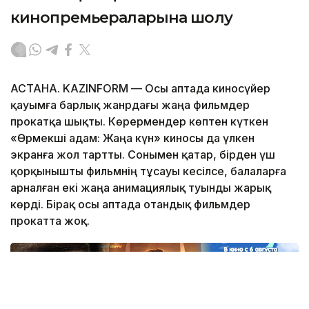
кинопремьераларына шолу
АСТАНА. KAZINFORM — Осы аптада киносүйер
қауымға барлық жанрдағы жаңа фильмдер
прокатқа шықты. Көрермендер көптен күткен
«Өрмекші адам: Жаңа күн» киносы да үлкен
экранға жол тартты. Сонымен қатар, бірден үш
қорқынышты фильмнің тұсауы кесілсе, балаларға
арналған екі жаңа анимациялық туынды жарық
көрді. Бірақ осы аптада отандық фильмдер
прокатта жоқ.