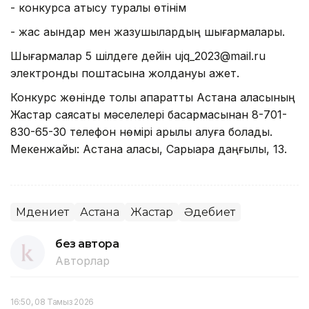
- конкурсқа қатысу туралы өтінім
- жас ақындар мен жазушылардың шығармалары.
Шығармалар 5 шілдеге дейін ujq_2023@mail.ru
электронды поштасына жолдануы қажет.
Конкурс жөнінде толық ақпаратты Астана қаласының
Жастар саясаты мәселелері басқармасынан 8-701-
830-65-30 телефон нөмірі арқылы алуға болады.
Мекенжайы: Астана қаласы, Сарыарқа даңғылы, 13.
Мәдениет
Астана
Жастар
Әдебиет
без автора
Авторлар
16:50, 08 Тамыз 2026