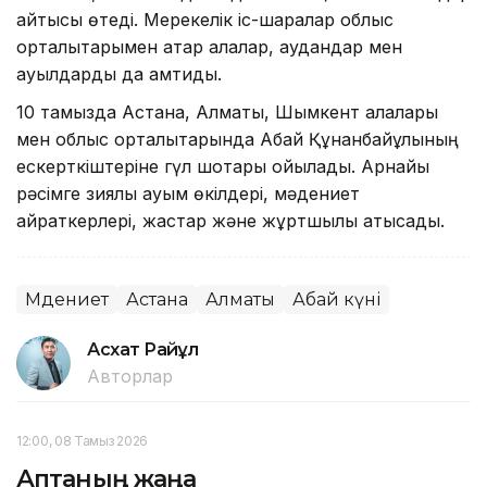
айтысы өтеді. Мерекелік іс-шаралар облыс
орталықтарымен қатар қалалар, аудандар мен
ауылдарды да қамтиды.
10 тамызда Астана, Алматы, Шымкент қалалары
мен облыс орталықтарында Абай Құнанбайұлының
ескерткіштеріне гүл шоқтары қойылады. Арнайы
рәсімге зиялы қауым өкілдері, мәдениет
қайраткерлері, жастар және жұртшылық қатысады.
Мәдениет
Астана
Алматы
Абай күні
Асхат Райқұл
Авторлар
12:00, 08 Тамыз 2026
Аптаның жаңа