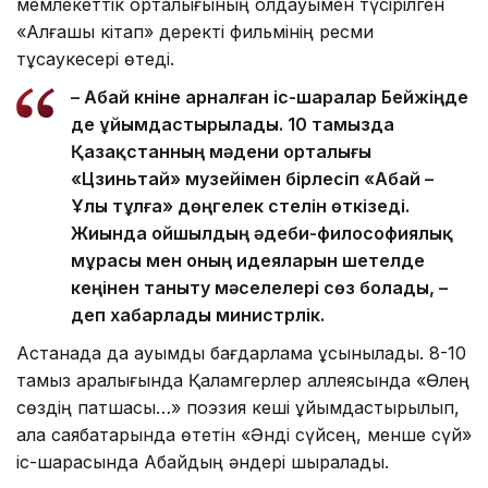
мемлекеттік орталығының қолдауымен түсірілген
«Алғашқы кітап» деректі фильмінің ресми
тұсаукесері өтеді.
– Абай күніне арналған іс-шаралар Бейжіңде
де ұйымдастырылады. 10 тамызда
Қазақстанның мәдени орталығы
«Цзиньтай» музейімен бірлесіп «Абай –
Ұлы тұлға» дөңгелек үстелін өткізеді.
Жиында ойшылдың әдеби-философиялық
мұрасы мен оның идеяларын шетелде
кеңінен таныту мәселелері сөз болады, –
деп хабарлады министрлік.
Астанада да ауқымды бағдарлама ұсынылады. 8-10
тамыз аралығында Қаламгерлер аллеясында «Өлең
сөздің патшасы…» поэзия кеші ұйымдастырылып,
қала саябақтарында өтетін «Әнді сүйсең, менше сүй»
іс-шарасында Абайдың әндері шырқалады.