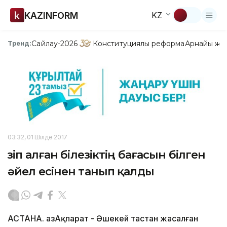
KAZINFORM
KZ
Сайлау-2026
Конституциялық реформа
Арнайы жо
Тренд:
03:32, 01 Шілде 2017
Үзіп алған білезіктің бағасын білген
әйел есінен танып қалды
АСТАНА. ҚазАқпарат - Әшекей тастан жасалған