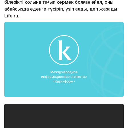
білезікті қолына тағып көрмек болған әйел, оны
абайсызда еденге түсіріп, үзіп алды, деп жазады
Life.ru.