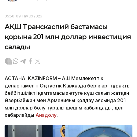
05:50, 09 Тамыз 2026
АҚШ Транскаспий бастамасы
қорына 201 млн доллар инвестиция
салады
АСТАНА. KAZINFORM – АҚШ Мемлекеттік
департаменті Оңтүстік Кавказда берік әрі тұрақты
бейбітшілікті қамтамасыз етуге күш салып жатқан
Әзербайжан мен Арменияны қолдау аясында 201
млн доллар бөлу туралы шешім қабылдады, деп
хабарлайды
Анадолу
.