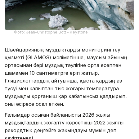
Фото: Jean-Christophe Bott - Keystone
Швейцарияның мұздықтарды мониторингтеу
қызметі (GLAMOS) мәліметінше, маусым айының
ортасынан бері мұздық тәулігіне орта есеппен
шамамен 10 сантиметрге еріп жатыр.
Гляциологтардың айтуынша, қыста қардың аз
түсуі мен қалыптан тыс жоғары температура
мұздықты қорғаныш қар қабатынсыз қалдырып,
оны әсіресе осал еткен.
Ғалымдар осыған байланысты 2026 жылы
мұздықтардың жоғалту көрсеткіші 2022 жылғы
рекордтық деңгейге жақындауы мүмкін деп
қауіптенеді.