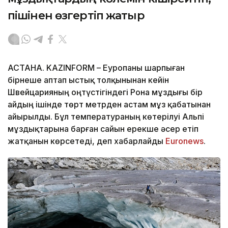
пішінен өзгертіп жатыр
АСТАНА. KAZINFORM – Еуропаны шарпыған
бірнеше аптап ыстық толқынынан кейін
Швейцарияның оңтүстігіндегі Рона мұздығы бір
айдың ішінде төрт метрден астам мұз қабатынан
айырылды. Бұл температураның көтерілуі Альпі
мұздықтарына барған сайын ерекше әсер етіп
жатқанын көрсетеді, деп хабарлайды
Еuronews
.