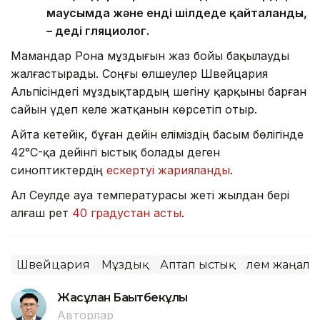
маусымда және енді шілдеде қайталанды,
– деді гляциолог.
Мамандар Рона мұздығын жаз бойы бақылауды
жалғастырады. Соңғы өлшеулер Швейцария
Альпісіндегі мұздықтардың шегіну қарқыны барған
сайын үдеп келе жатқанын көрсетіп отыр.
Айта кетейік, бұған дейін еліміздің басым бөлігінде
42°C-қа дейінгі ыстық болады деген
синоптиктердің
ескертуі жарияланды
.
Ал Сеулде ауа температурасы жеті жылдан бері
алғаш рет
40 градустан асты
.
Швейцария
Мұздық
Аптап ыстық
Әлем жаңал
Жасұлан Бақытбекұлы
Авторлар