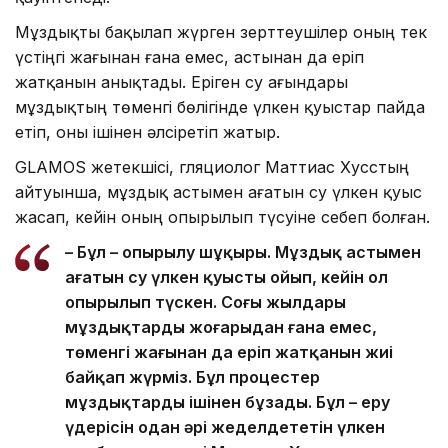
Мұздықты бақылап жүрген зерттеушілер оның тек
үстіңгі жағынан ғана емес, астынан да еріп
жатқанын анықтады. Еріген су ағындары
мұздықтың төменгі бөлігінде үлкен қуыстар пайда
етіп, оны ішінен әлсіретіп жатыр.
GLAMOS жетекшісі, гляциолог Маттиас Хусстың
айтуынша, мұздық астымен ағатын су үлкен қуыс
жасап, кейін оның опырылып түсуіне себеп болған.
– Бұл – опырылу шұңқыры. Мұздық астымен
ағатын су үлкен қуысты ойып, кейін ол
опырылып түскен. Соңғы жылдары
мұздықтардың жоғарыдан ғана емес,
төменгі жағынан да еріп жатқанын жиі
байқап жүрміз. Бұл процестер
мұздықтарды ішінен бұзады. Бұл – еру
үдерісін одан әрі жеделдететін үлкен