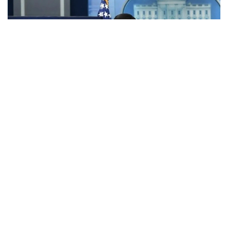
Фото: Анадолу
АҚШ Мемлекеттік хатшысы Марко Рубио Орта дәліз
деп те аталатын Транскаспий сауда бағыты
бойындағы жеке сектор инвестицияларына қолдау
көрсететін Транскаспий бастамасы қорының
құрылғанын мәлімдеді.
Әзербайжан мен Армения арасындағы бейбіт
келісімдердің бірінші жылдығына орай мәлімдеме
жасаған Рубио жаңа директорлар кеңесі