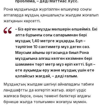
проблема, – деді Маттиас Хусс.
Рона мұздығында жүргізілген өлшеулер соңғы
апталарда мұздың қаншалықты жылдам жоғалып
жатқанын көрсетті.
– Біз еріген мұздың мөлшерін өлшейміз. Екі
апта бұрынғы соңғы сапарымнан бері
мұздық 1,40 метрге жұқарды. Бұл –
тәулігіне 10 сантиметр мұз деген сөз.
Маусым айының ортасында биыл Рона
мұздығына алғаш келген кезімнен бері
шамамен төрт метр мұз еріп кетті. Бұл –
өте ауқымды еру және мұздық үшін өте
қолайсыз жағдай, – деді ғалым.
Мұздықтың жылдам шегінуі айналадағы табиғи
ландшафтты да өзгертіп жатыр. Қазіргі үрдіс
жалғаса берсе, оның төменгі бөліктері алдағы
бірнеше жылда толығымен жоғалуы мүмкін.