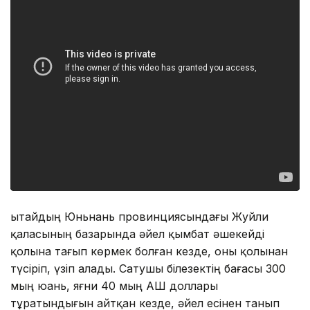
Қытайдың Юньнань провинциясындағы Жуйли
қаласының базарында әйел қымбат әшекейді
қолына тағып көрмек болған кезде, оны қолынан
түсіріп, үзіп алады. Сатушы білезектің бағасы 300
мың юань, яғни 40 мың АҚШ доллары
тұратындығын айтқан кезде, әйел есінен танып