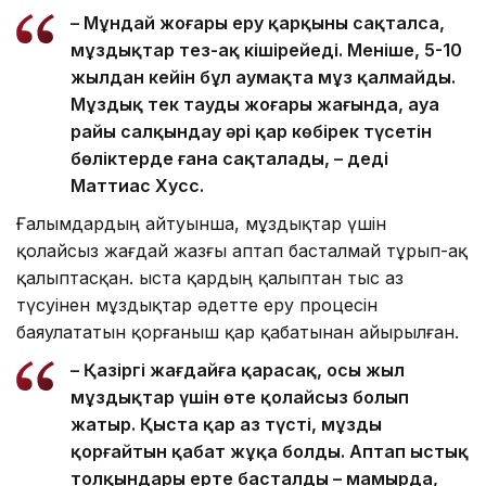
– Мұндай жоғары еру қарқыны сақталса,
мұздықтар тез-ақ кішірейеді. Меніңше, 5-10
жылдан кейін бұл аумақта мұз қалмайды.
Мұздық тек таудың жоғары жағында, ауа
райы салқындау әрі қар көбірек түсетін
бөліктерде ғана сақталады, – деді
Маттиас Хусс.
Ғалымдардың айтуынша, мұздықтар үшін
қолайсыз жағдай жазғы аптап басталмай тұрып-ақ
қалыптасқан. Қыста қардың қалыптан тыс аз
түсуінен мұздықтар әдетте еру процесін
баяулататын қорғаныш қар қабатынан айырылған.
– Қазіргі жағдайға қарасақ, осы жыл
мұздықтар үшін өте қолайсыз болып
жатыр. Қыста қар аз түсті, мұзды
қорғайтын қабат жұқа болды. Аптап ыстық
толқындары ерте басталды – мамырда,