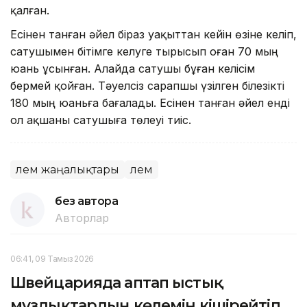
қалған.
Есінен танған әйел біраз уақыттан кейін өзіне келіп,
сатушымен бітімге келуге тырысып оған 70 мың
юань ұсынған. Алайда сатушы бұған келісім
бермей қойған. Тәуелсіз сарапшы үзілген білезікті
180 мың юаньға бағалады. Есінен танған әйел енді
ол ақшаны сатушыға төлеуі тиіс.
Әлем жаңалықтары
Әлем
без автора
Авторлар
06:41, 09 Тамыз 2026
Швейцарияда аптап ыстық
мұздықтардың көлемін кішірейтіп,