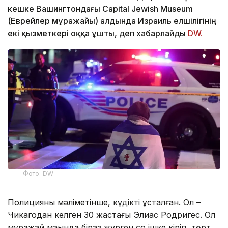
кешке Вашингтондағы Capital Jewish Museum
(Еврейлер мұражайы) алдында Израиль елшілігінің
екі қызметкері оққа ұшты, деп хабарлайды
DW.
Фото: DW
Полицияның мәліметінше, күдікті ұсталған. Ол –
Чикагодан келген 30 жастағы Элиас Родригес. Ол
мұражай маңында біраз жүрген соң ішке кіріп, төрт