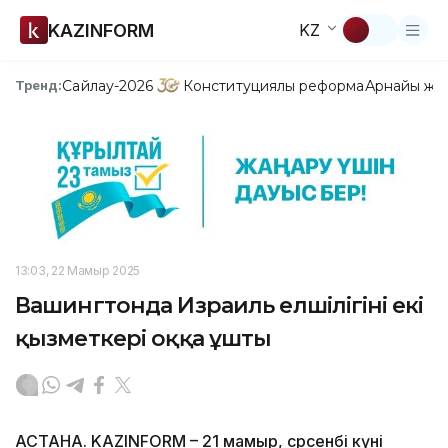
KAZINFORM
KZ
Сайлау-2026
Конституциялық реформа
Арнайы жо
Тренд:
13:03, 22 Мамыр 2025
Вашингтонда Израиль елшілігінің екі
қызметкері оққа ұшты
АСТАНА. KAZINFORM – 21 мамыр, сәрсенбі күні