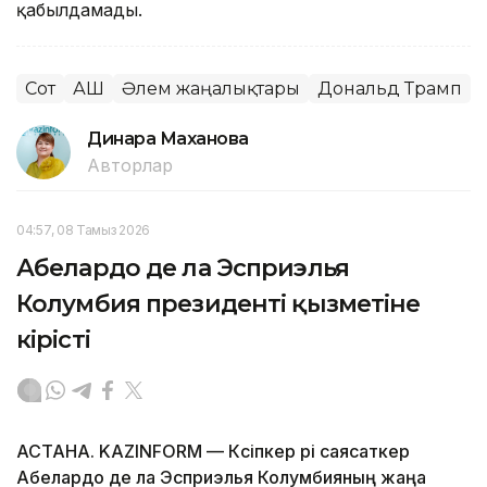
қабылдамады.
Сот
АҚШ
Әлем жаңалықтары
Дональд Трамп
Динара Маханова
Авторлар
04:57, 08 Тамыз 2026
Абелардо де ла Эсприэлья
Колумбия президенті қызметіне
кірісті
АСТАНА. KAZINFORM —
Кәсіпкер әрі саясаткер
Абелардо де ла Эсприэлья Колумбияның жаңа