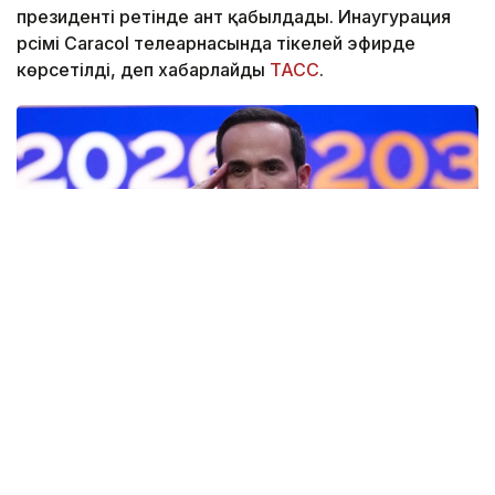
президенті ретінде ант қабылдады. Инаугурация
рәсімі Caracol телеарнасында тікелей эфирде
көрсетілді, деп хабарлайды
ТАСС
.
Фото: AP
— Ант етемін және Колумбияның