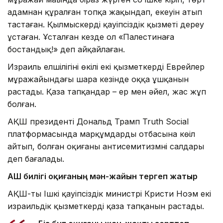
адамнан құралған топқа жақындап, екеуін атып
тастаған. Қылмыскерді қауіпсіздік қызметі дереу
ұстаған. Ұсталған кезде ол «Палестинаға
бостандық!» деп айқайлаған.
Израиль елшілігінің өкілі екі қызметкердің Еврейлер
мұражайындағы шара кезінде оққа ұшқанын
растады. Қаза тапқандар – ер мен әйел, жас жұп
болған.
АҚШ президенті Дональд Трамп Truth Social
платформасында марқұмдардың отбасына көңіл
айтып, болған оқиғаны антисемитизмнің салдары
деп бағалады.
АҚШ билігі оқиғаның мән-жайын тергеп жатыр
АҚШ-тың Ішкі қауіпсіздік министрі Кристи Ноэм екі
израильдік қызметкердің қаза тапқанын растады.