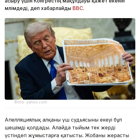
асыру үшін Конгрестің мақұлдауы қажет екенін
мәлімдеді, деп хабарлайды
BBC
.
Фото: yahoo.com
Апелляциялық алқаның үш судьясының екеуі бұл
шешімді қолдады. Алайда тыйым тек жердің
үстіндегі жұмыстарға қатысты. Жобаның жерасты