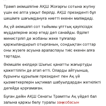
Трамп әкімшілігіне АҚШ Жоғарғы сотына жүгіну
үшін екі апта уақыт берілді. АҚШ президенті бұл
шешімге шағымдануға ниетті екенін мәлімдеді.
Ақ үй әкімшілігі сот тыйымы ұлттық қауіпсіздік
мүдделеріне әсер етеді деп санайды. Әділет
министрлігі де жобаны жеке тұлғалар
қаржыландырып отырғанын, сондықтан соттар
оның жүзеге асуына араласпауы тиіс екенін алға
тартады.
Әкімшілік өкілдері Шығыс қанатты жаңғыртудың
қажеттілігін де атап өтті. Олардың айтуынша,
бұрынғы құрылым президент пен Ақ үй
қызметкерлерін ықтимал шабуылдардан жеткілікті
деңгейде қорғамаған.
Бұған дейін АҚШ Сенаты Трамптың Ақ үйдегі бал
залына қаржы бөлу туралы
заң жобасын