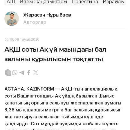
АҚШ
Әлем жаңалықтары
Палестина
Израиль
Жарасқан Нұрыбаев
Авторлар
05:19, 08 Тамыз 2026
АҚШ соты Ақ үй маңындағы бал
залының құрылысын тоқтатты
АСТАНА. KAZINFORM — АҚШ-тың апелляциялық
соты Вашингтондағы Ақ үйдің бұзылған Шығыс
қанатының орнына салынуы жоспарланған аумағы
8,36 мың шаршы метрлік бал залының құрылысын
жалғастыруға салынған тыйымды күшінде
қалдырды. Сот мұндай ауқымды жобаны жүзеге