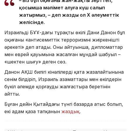
– Біз бұл оқиғаны жан-жақты зерттеп,
қосымша мәлімет алуға күш салып
жатырмыз, – деп жазды ол X әлеуметтік
желісінде.
Израильдің БҰҰ-дағы тұрақты өкілі Дани Данон бұл
оқиғаны «антисемиттік терроризмнің жиіркенішті
әрекеті» деп атады. Оның айтуынша, дипломаттар
мен еврей қауымына жасалған мұндай шабуыл –
«шектен шығу» деген сөз.
Данон АҚШ билігі кінәлілерді қатаң жазалайтынына
сенім білдіріп, Израиль азаматтары мен өкілдерін
бүкіл әлемде қорғауды жалғастыра беретінін
айтты.
Бұған дейін Қытайдағы түнгі базарда атыс болып,
екі адам қаза тапқанын
жаздық.