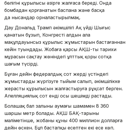
бөлігінің құрылысы әзірге жалғаса береді. Онда
бомбадан қорғанатын баспана және басқа
да нысандар орналастырылмақ.
Дау Дональд Трамп әкімшілігі Ақ үйдің Шығыс
қанатын бұзып, Конгрестің алдын ала
мақұлдауынсыз құрылыс жұмыстарын бастағаннан
кейін туындады. Жобаға қарсы АҚШ-тың тарихи
мұрасын сақтау жөніндегі ұлттық қоры сотқа
шағым түсірді.
Бұған дейін федералдық сот жердің үстіндегі
жұмыстарды жүргізуге тыйым салып, әкімшілікке
жерасты құрылысын жалғастыруға рұқсат берген.
Апелляциялық сот енді осы шешімді растады.
Болашақ бал залының аумағы шамамен 8 360
шаршы метр болады. АҚШ БАҚ-тарының
мәліметінше, жобаның құны 400 миллион долларға
дейін өскен. Бұл бастапқы есептен екі есе көп.