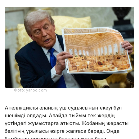
Фото: yahoo.com
Апелляциялық алқаның үш судьясының екеуі бұл
шешімді қолдады. Алайда тыйым тек жердің
үстіндегі жұмыстарға қатысты. Жобаның жерасты
бөлігінің құрылысы әзірге жалғаса береді. Онда
бомбадан қорғанатын баспана және басқа