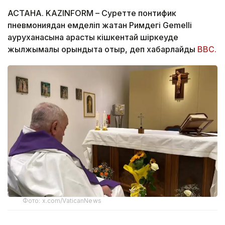
АСТАНА. KAZINFORM – Суретте понтифик
пневмониядан емделіп жатқан Римдегі Gemelli
ауруханасына қарасты кішкентай шіркеуде
жылжымалы орындықта отыр, деп хабарлайды
ВВС.
Фото: x.com/VaticanNews