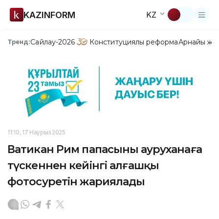
KAZINFORM
KZ
Сайлау-2026
Конституциялық реформа
Арнайы жо
Тренд:
11:10, 17 Наурыз 2025
Ватикан Рим папасының ауруханаға
түскеннен кейінгі алғашқы
фотосуретін жариялады