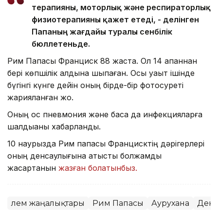
терапияны, моторлық және респираторлық
физиотерапияны қажет етеді, - делінген
Папаның жағдайы туралы сенбілік
бюллетеньде.
Рим Папасы Франциск 88 жаста. Ол 14 ақпаннан
бері көпшілік алдына шықпаған. Осы уақыт ішінде
бүгінгі күнге дейін оның бірде-бір фотосуреті
жарияланған жоқ.
Оның қос пневмония және басқа да инфекцияларға
шалдыққаны хабарланды.
10 наурызда Рим папасы Францисктің дәрігерлері
оның денсаулығына қатысты болжамды
жақсартқанын
жазған болатынбыз.
Әлем жаңалықтары
Рим Папасы
Аурухана
Денс