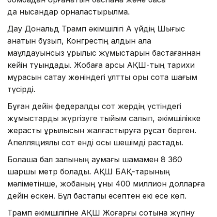
да нысандар орналастырылмақ.
Дау Дональд Трамп әкімшілігі Ақ үйдің Шығыс
қанатын бұзып, Конгрестің алдын ала
мақұлдауынсыз құрылыс жұмыстарын бастағаннан
кейін туындады. Жобаға қарсы АҚШ-тың тарихи
мұрасын сақтау жөніндегі ұлттық қоры сотқа шағым
түсірді.
Бұған дейін федералдық сот жердің үстіндегі
жұмыстарды жүргізуге тыйым салып, әкімшілікке
жерасты құрылысын жалғастыруға рұқсат берген.
Апелляциялық сот енді осы шешімді растады.
Болашақ бал залының аумағы шамамен 8 360
шаршы метр болады. АҚШ БАҚ-тарының
мәліметінше, жобаның құны 400 миллион долларға
дейін өскен. Бұл бастапқы есептен екі есе көп.
Трамп әкімшілігіне АҚШ Жоғарғы сотына жүгіну