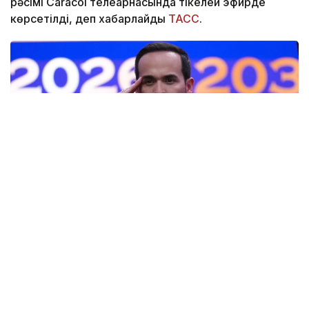
рәсімі Caracol телеарнасында тікелей эфирде
көрсетілді, деп хабарлайды
ТАСС
.
Фото: AP
— Ант етемін және Колумбияның
Конституциясы мен заңдарын адал
сақтауға халық алдында уәде беремін, —