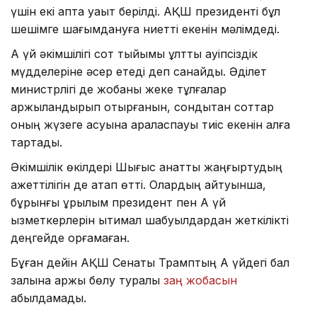
үшін екі апта уақыт берілді. АҚШ президенті бұл
шешімге шағымдануға ниетті екенін мәлімдеді.
Ақ үй әкімшілігі сот тыйымы ұлттық қауіпсіздік
мүдделеріне әсер етеді деп санайды. Әділет
министрлігі де жобаны жеке тұлғалар
қаржыландырып отырғанын, сондықтан соттар
оның жүзеге асуына араласпауы тиіс екенін алға
тартады.
Әкімшілік өкілдері Шығыс қанатты жаңғыртудың
қажеттілігін де атап өтті. Олардың айтуынша,
бұрынғы құрылым президент пен Ақ үй
қызметкерлерін ықтимал шабуылдардан жеткілікті
деңгейде қорғамаған.
Бұған дейін АҚШ Сенаты Трамптың Ақ үйдегі бал
залына қаржы бөлу туралы
заң жобасын
қабылдамады.