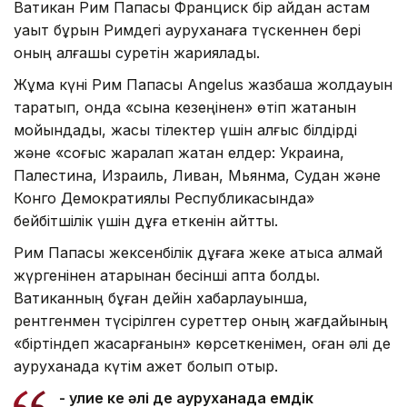
Ватикан Рим Папасы Франциск бір айдан астам
уақыт бұрын Римдегі ауруханаға түскеннен бері
оның алғашқы суретін жариялады.
Жұма күні Рим Папасы Angelus жазбаша жолдауын
таратып, онда «сынақ кезеңінен» өтіп жатқанын
мойындады, жақсы тілектер үшін алғыс білдірді
және «соғыс жаралап жатқан елдер: Украина,
Палестина, Израиль, Ливан, Мьянма, Судан және
Конго Демократиялық Республикасында»
бейбітшілік үшін дұға еткенін айтты.
Рим Папасы жексенбілік дұғаға жеке қатыса алмай
жүргенінен қатарынан бесінші апта болды.
Ватиканның бұған дейін хабарлауынша,
рентгенмен түсірілген суреттер оның жағдайының
«біртіндеп жақсарғанын» көрсеткенімен, оған әлі де
ауруханада күтім қажет болып отыр.
- Әулие Әке әлі де ауруханада емдік