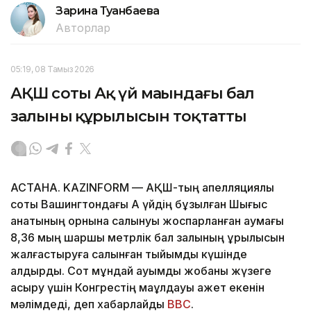
Зарина Туғанбаева
Авторлар
05:19, 08 Тамыз 2026
АҚШ соты Ақ үй маңындағы бал
залының құрылысын тоқтатты
АСТАНА. KAZINFORM — АҚШ-тың апелляциялық
соты Вашингтондағы Ақ үйдің бұзылған Шығыс
қанатының орнына салынуы жоспарланған аумағы
8,36 мың шаршы метрлік бал залының құрылысын
жалғастыруға салынған тыйымды күшінде
қалдырды. Сот мұндай ауқымды жобаны жүзеге
асыру үшін Конгрестің мақұлдауы қажет екенін
мәлімдеді, деп хабарлайды
BBC
.