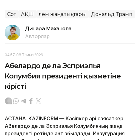
Сот
АҚШ
Әлем жаңалықтары
Дональд Трамп
Динара Маханова
Авторлар
04:57, 08 Тамыз 2026
Абелардо де ла Эсприэлья
Колумбия президенті қызметіне
кірісті
АСТАНА. KAZINFORM —
Кәсіпкер әрі саясаткер
Абелардо де ла Эсприэлья Колумбияның жаңа
президенті ретінде ант қабылдады. Инаугурация