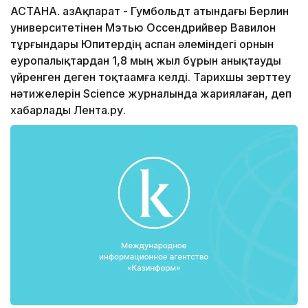
АСТАНА. ҚазАқпарат - Гумбольдт атындағы Берлин
университетінен Мэтью Оссендрийвер Вавилон
тұрғындары Юпитердің аспан әлеміндегі орнын
еуропалықтардан 1,8 мың жыл бұрын анықтауды
үйренген деген тоқтаамға келді. Тарихшы зерттеу
нәтижелерін Science журналында жариялаған, деп
хабарлады Лента.ру.