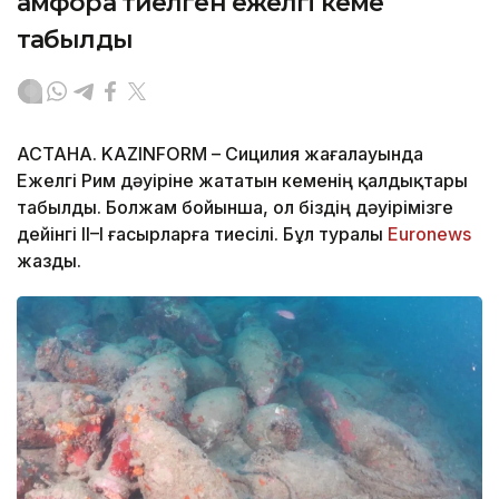
амфора тиелген ежелгі кеме
табылды
АСТАНА. KAZINFORM – Сицилия жағалауында
Ежелгі Рим дәуіріне жататын кеменің қалдықтары
табылды. Болжам бойынша, ол біздің дәуірімізге
дейінгі II–I ғасырларға тиесілі. Бұл туралы
Еuronews
жазды.