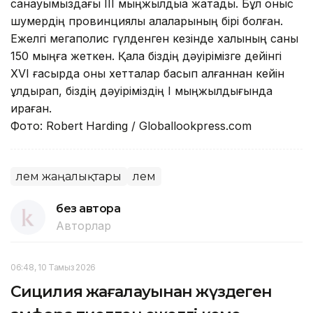
санауымыздағы ІІІ мыңжылдыққа жатады. Бұл қоныс
шумердің провинциялық қалаларының бірі болған.
Ежелгі мегаполис гүлденген кезінде халқының саны
150 мыңға жеткен. Қала біздің дәуірімізге дейінгі
XVI ғасырда оны хетталар басып алғаннан кейін
құлдырап, біздің дәуіріміздің І мыңжылдығында
қираған.
Фото: Robert Harding / Globallookpress.com
Әлем жаңалықтары
Әлем
без автора
Авторлар
06:48, 10 Тамыз 2026
Сицилия жағалауынан жүздеген