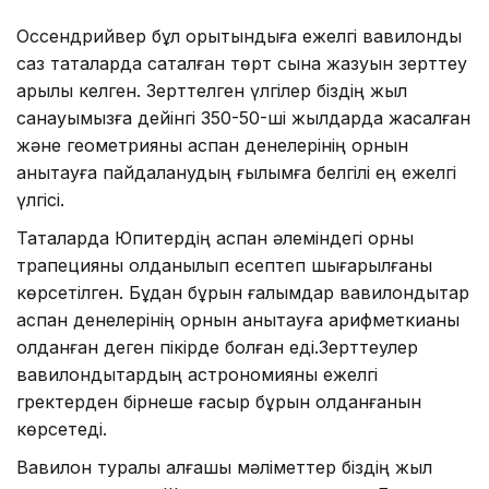
Оссендрийвер бұл қорытындыға ежелгі вавилондық
саз тақталарда сақталған төрт сына жазуын зерттеу
арқылы келген. Зерттелген үлгілер біздің жыл
санауымызға дейінгі 350-50-ші жылдарда жасалған
және геометрияны аспан денелерінің орнын
анықтауға пайдаланудың ғылымға белгілі ең ежелгі
үлгісі.
Тақталарда Юпитердің аспан әлеміндегі орны
трапецияны қолданылып есептеп шығарылғаны
көрсетілген. Бұдан бұрын ғалымдар вавилондықтар
аспан денелерінің орнын анықтауға арифметкианы
қолданған деген пікірде болған еді.Зерттеулер
вавилондықтардың астрономияны ежелгі
гректерден бірнеше ғасыр бұрын қолданғанын
көрсетеді.
Вавилон туралы алғашқы мәліметтер біздің жыл