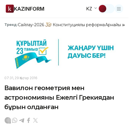
KAZINFORM
KZ
Сайлау-2026
Конституциялық реформа
Арнайы жо
Тренд:
07:31, 29 Қаңтар 2016
Вавилон геометрия мен
астрономияны Ежелгі Грекиядан
бұрын қолданған