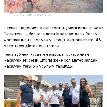
Фото: storiearcheostorie.com
Италия Мәдениет министрлігінің мәліметінше, кеме
Сицилияның батысындағы Мадзара-дель-Валло
жағалауынан шамамен үш теңіз милі қашықтықта, 46
метр тереңдіктен анықталған.
Теңіз түбінен жүздеген амфора, қорғасыннан
жасалған екі зәкір штогы және сол материалдан
жасалған тағы бір құрылым табылды.