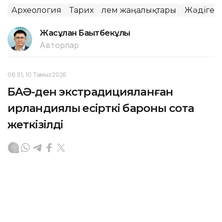
Археология
Тарих
Әлем жаңалықтары
Жәдігер
Жасұлан Бақытбекұлы
Авторлар
06:31, 10 Тамыз 2026
БАӘ-ден экстрадицияланған
ирландиялық есірткі бароны сотқа
жеткізілді
АСТАНА. KAZINFORM – Ирландиядағы ірі
трансұлттық қылмыстық топтардың бірінің
болжамды басшысы Дэниел Кинахан Біріккен Араб
Әмірліктерінен экстрадицияланғаннан кейін