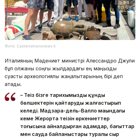
Фото: Castelvetranonews.it
Италияның Мәдениет министрі Алессандро Джули
бұл олжаны соңғы жылдардағы ең маңызды
суасты археологиялық жаңалықтарының бірі деп
атады.
– Теңіз бізге тарихымыздың құнды
бөлшектерін қайтаруды жалғастырып
келеді. Мадзара-дель-Валло маңындағы
кеме Жерорта теңізін өркениеттер
тоғысына айналдырған адамдар, бағыттар
мен сауда байланыстары туралы сыр