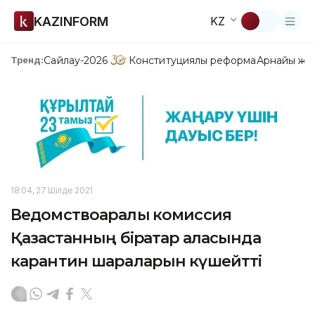
KAZINFORM
KZ
Сайлау-2026
Конституциялық реформа
Арнайы жо
Тренд:
18:04, 27 Шілде 2021
Ведомствоаралық комиссия
Қазақстанның бірқатар қаласында
карантин шараларын күшейтті