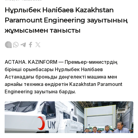
Нұрлыбек Нәлібаев Kazakhstan
Paramount Engineering зауытының
жұмысымен танысты
АСТАНА. KAZINFORM — Премьер-министрдің
бірінші орынбасары Нұрлыбек Нәлібаев
Астанадағы броньды дөңгелекті машина мен
арнайы техника өндіретін Kazakhstan Paramount
Engineering зауытына барды.