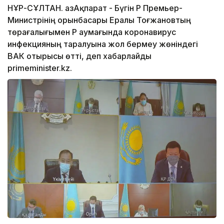
НҰР-СҰЛТАН. ҚазАқпарат - Бүгін ҚР Премьер-
Министрінің орынбасары Ералы Тоғжановтың
төрағалығымен ҚР аумағында коронавирус
инфекцияның таралуына жол бермеу жөніндегі
ВАК отырысы өтті, деп хабарлайды
primeminister.kz.