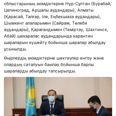
облыстарының әкімдіктеріне Нұр-Сұлтан (Бурабай,
Целиноград, Аршалы аудандары), Алматы
(Қарасай, Талғар, Іле, Еңбекшіқазақ аудандары),
Шымкент қалаларымен (Сайрам, Төлеби
аудандары), Қарағандымен (Теміртау, Шахтинск,
Абай) шекаралас аудандарында карантин
шараларын күшейту бойынша шаралар қабылдау
ұсынылды.
Өңірлердің әкімдіктеріне шектеулер енгізу және
олардың сақталуын бақылау бойынша барлық
шараларды қабылдау тапсырылды.