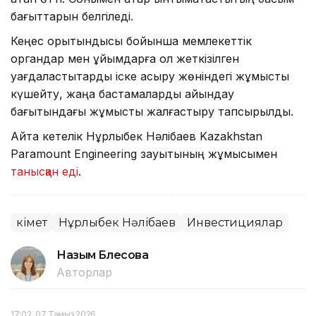
бағыттарын белгіледі.
Кеңес қорытындысы бойынша мемлекеттік
органдар мен ұйымдарға қол жеткізілген
уағдаластықтарды іске асыру жөніндегі жұмысты
күшейту, жаңа бастамаларды айқындау
бағытындағы жұмысты жалғастыру тапсырылды.
Айта кетелік Нұрлыбек Нәлібаев Kazakhstan
Paramount Engineering зауытының жұмысымен
танысқан еді
.
Үкімет
Нұрлыбек Нәлібаев
Инвестициялар
Назым Бөлесова
Авторлар
17:02, 07 Тамыз 2026