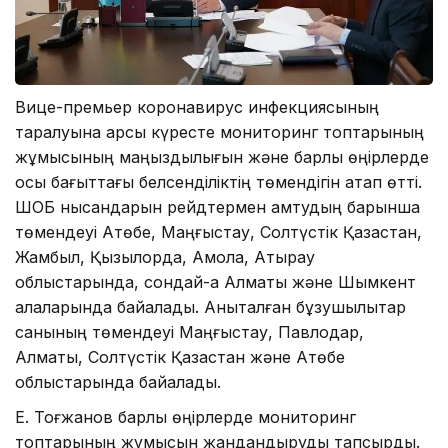
Вице-премьер коронавирус инфекциясының
таралуына қарсы күресте мониторинг топтарының
жұмысының маңыздылығын және барлық өңірлерде
осы бағыттағы белсенділіктің төмендігін атап өтті.
ШОБ нысандарын рейдтермен қамтудың барынша
төмендеуі Ақтөбе, Маңғыстау, Солтүстік Қазақстан,
Жамбыл, Қызылорда, Ақмола, Атырау
облыстарында, сондай-ақ Алматы және Шымкент
қалаларында байқалады. Анықталған бұзушылықтар
санының төмендеуі Маңғыстау, Павлодар,
Алматы, Солтүстік Қазақстан және Ақтөбе
облыстарында байқалады.
Е. Тоғжанов барлық өңірлерде мониторинг
топтарының жұмысын жандандыруды тапсырды.