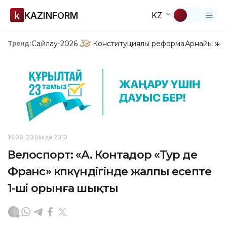
KAZINFORM
KZ
Сайлау-2026
Конституциялық реформа
Арнайы жо
Тренд:
16:09, 20 Шілде 2010
Велоспорт: «А. Контадор «Тур де
Франс» көпкүндігінде жалпы есепте
1-ші орынға шықты