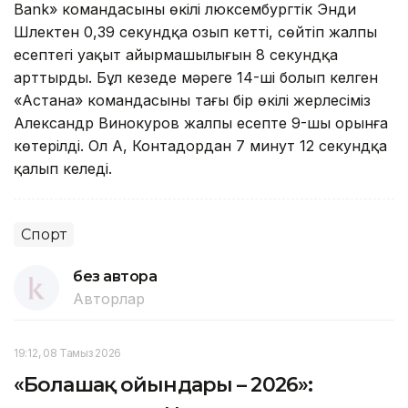
Bank» командасының өкілі люксембургтік Энди
Шлектен 0,39 секундқа озып кетті, сөйтіп жалпы
есептегі уақыт айырмашылығын 8 секундқа
арттырды. Бұл кезеңде мәреге 14-ші болып келген
«Астана» командасының тағы бір өкілі жерлесіміз
Александр Винокуров жалпы есепте 9-шы орынға
көтерілді. Ол А, Контадордан 7 минут 12 секундқа
қалып келеді.
Спорт
без автора
Авторлар
19:12, 08 Тамыз 2026
«Болашақ ойындары – 2026»: