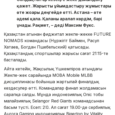
қажет. Жарысты ұйымдастыру жұмыстары
өте жоғары деңгейде өтті. Астана – өте
әдемі қала. Қаланы аралап көрдім, бәрі
ұнады. Рақмет, – деді Максим Фукс.
Қазақстан атынан фиджитал жекпе-жекке FUTURE
NOMADS командасы (Нұржігіт Баймен, Расул
Хатаев, Богдан Пшебельский) қатысады.
Қазақстандық спортшылар жарысы сағат 21:15-те
басталады.
Айта кетейік, Жақсылық Үшкемпіров атындағы
Жекпе-жек сарайында MOBA Mobile MLBB
дисциплинасы бойынша жартылай финалдық
кездесулер өтті. Командалар финал жолдамасын
сарапқа салды. Мұнда индонезиялық Onic тобы
малайзиялық Selangor Red Giants команадсынан
басым түсті. Есеп: 2:0. Ал сағат 19.00-де сербиялық
Aurora Gaming индонезиялық Bigerton by Vitality