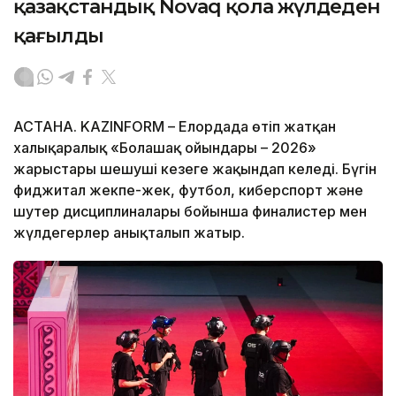
қазақстандық Novaq қола жүлдеден
қағылды
АСТАНА. KAZINFORM – Елордада өтіп жатқан
халықаралық «Болашақ ойындары – 2026»
жарыстары шешуші кезеңге жақындап келеді. Бүгін
фиджитал жекпе-жек, футбол, киберспорт және
шутер дисциплиналары бойынша финалистер мен
жүлдегерлер анықталып жатыр.