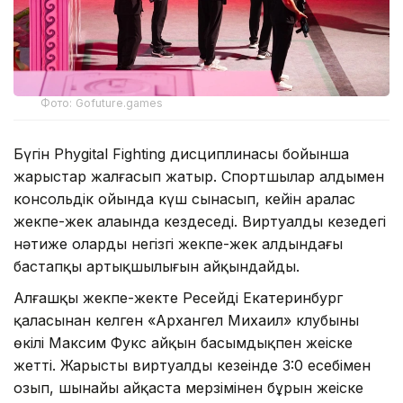
Фото: Gofuture.games
Бүгін Phygital Fighting дисциплинасы бойынша
жарыстар жалғасып жатыр. Спортшылар алдымен
консольдік ойында күш сынасып, кейін аралас
жекпе-жек алаңында кездеседі. Виртуалды кезеңдегі
нәтиже олардың негізгі жекпе-жек алдындағы
бастапқы артықшылығын айқындайды.
Алғашқы жекпе-жекте Ресейдің Екатеринбург
қаласынан келген «Архангел Михаил» клубының
өкілі Максим Фукс айқын басымдықпен жеңіске
жетті. Жарыстың виртуалды кезеңінде 3:0 есебімен
озып, шынайы айқаста мерзімінен бұрын жеңіске