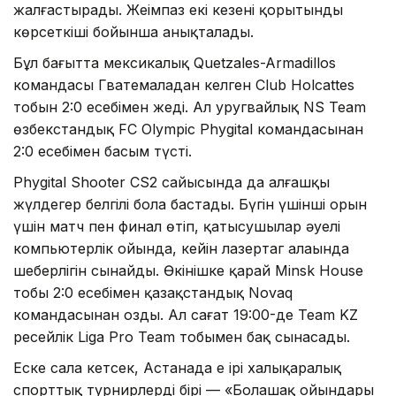
жалғастырады. Жеңімпаз екі кезеңнің қорытынды
көрсеткіші бойынша анықталады.
Бұл бағытта мексикалық Quetzales-Armadillos
командасы Гватемаладан келген Club Holcattes
тобын 2:0 есебімен жеңді. Ал уругвайлық NS Team
өзбекстандық FC Olympic Phygital командасынан
2:0 есебімен басым түсті.
Phygital Shooter CS2 сайысында да алғашқы
жүлдегер белгілі бола бастады. Бүгін үшінші орын
үшін матч пен финал өтіп, қатысушылар әуелі
компьютерлік ойында, кейін лазертаг алаңында
шеберлігін сынайды. Өкінішке қарай Minsk House
тобы 2:0 есебімен қазақстандық Novaq
командасынан озды. Ал сағат 19:00-де Team KZ
ресейлік Liga Pro Team тобымен бақ сынасады.
Еске сала кетсек, Астанада ең ірі халықаралық
спорттық турнирлердің бірі — «Болашақ ойындары