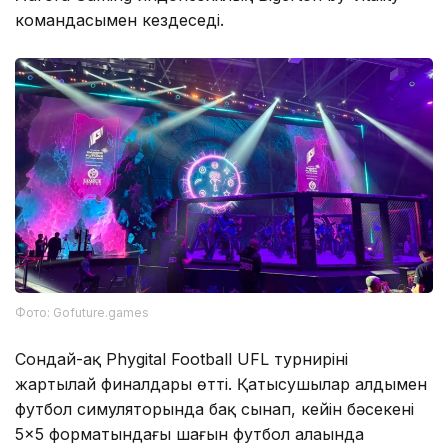
командасымен кездеседі.
Фото: Gofuture.games
Сондай-ақ Phygital Football UFL турнирінің
жартылай финалдары өтті. Қатысушылар алдымен
футбол симуляторында бақ сынап, кейін бәсекені
5×5 форматындағы шағын футбол алаңында