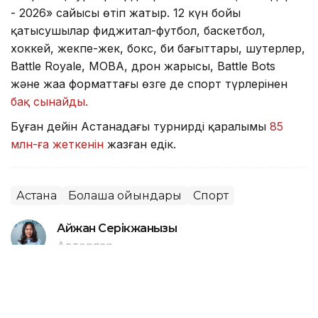
- 2026» сайысы өтіп жатыр. 12 күн бойы
қатысушылар фиджитал-футбол, баскетбол,
хоккей, жекпе-жек, бокс, би бағыттары, шутерлер,
Battle Royale, MOBA, дрон жарысы, Battle Bots
және жаңа форматтағы өзге де спорт түрлерінен
бақ сынайды.
Бұған дейін Астанадағы турнирдің қаралымы
85
млн-ға жеткенін
жазған едік.
Астана
Болашақ ойындары
Спорт
Айжан Серікжанқызы
Авторлар
18:45, 08 Тамыз 2026
Астана турнирі: Дамир Жалғасбай