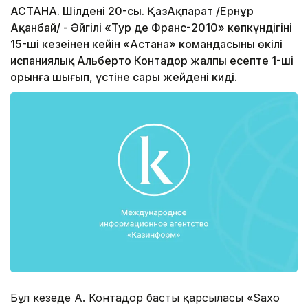
АСТАНА. Шілденің 20-сы. ҚазАқпарат /Ернұр
Ақанбай/ - Әйгілі «Тур де Франс-2010» көпкүндігінің
15-ші кезеңінен кейін «Астана» командасының өкілі
испаниялық Альберто Контадор жалпы есепте 1-ші
орынға шығып, үстіне сары жейдені киді.
Бұл кезеңде А. Контадор басты қарсыласы «Saxo