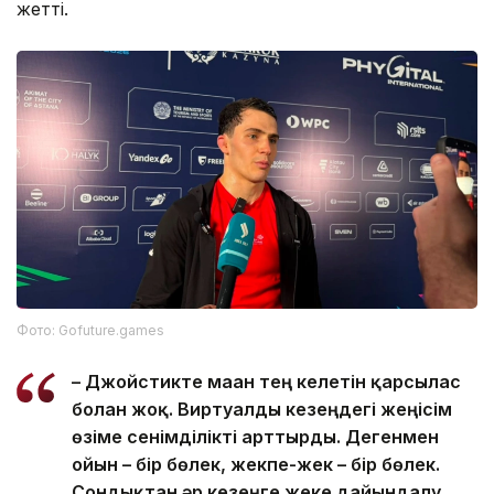
жетті.
Фото: Gofuture.games
– Джойстикте маған тең келетін қарсылас
болған жоқ. Виртуалды кезеңдегі жеңісім
өзіме сенімділікті арттырды. Дегенмен
ойын – бір бөлек, жекпе-жек – бір бөлек.
Сондықтан әр кезеңге жеке дайындалу