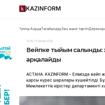
KAZINFORM
Ақорда
Тағайындау
Заң және тәртіп
Дерекқор
Тренд:
12:35, 21 Шілде 2025
Вейпке тыйым салынды: з
арқалайды
АСТАНА. KAZINFORM – Елімізде вейп 
қарсы күрес шаралары күшейтілді. 
Мемлекеттік кірістер департаменті 