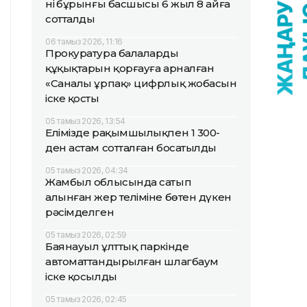
нің бұрынғы басшысы 6 жыл 8 айға
сотталды
06 тамыз 2026, 11:16
Прокуратура балалардың
құқықтарын қорғауға арналған
«Саналы ұрпақ» цифрлық жобасын
іске қосты
05 тамыз 2026, 13:54
Елімізде рақымшылықпен 1 300-
ден астам сотталған босатылды
05 тамыз 2026, 04:34
Жамбыл облысында сатып
алынған жер теліміне бөтен дүкен
рәсімделген
05 тамыз 2026, 02:59
Баянауыл ұлттық паркінде
автоматтандырылған шлагбаум
іске қосылды
05 тамыз 2026, 02:45