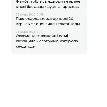
Жамбыл облысында орман өртіне
кінәлі бес адам жауапқа тартылды
05 тамыз 2026, 01:59
Павлодарда мердігерлердің 20
құрылыс лицензиясы тоқтатылды
05 тамыз 2026, 01:41
Өскемендегі хоккейші өлімі:
кассациялық сот үкімді өзгеріссіз
қалдырды