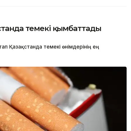
станда темекі қымбаттады
ап Қазақстанда темекі өнімдерінің ең