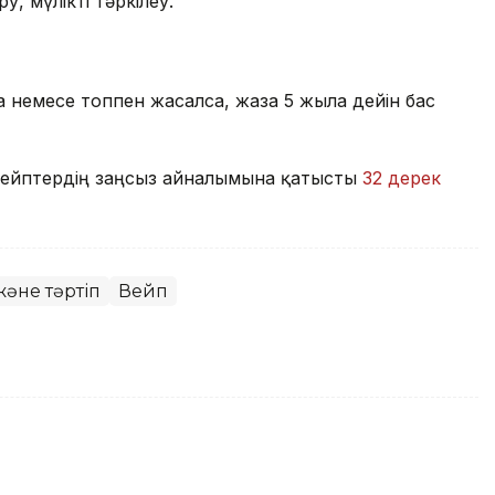
у, мүлікті тәркілеу.
 немесе топпен жасалса, жаза 5 жылға дейін бас
 вейптердің заңсыз айналымына қатысты
32 дерек
 және тәртіп
Вейп