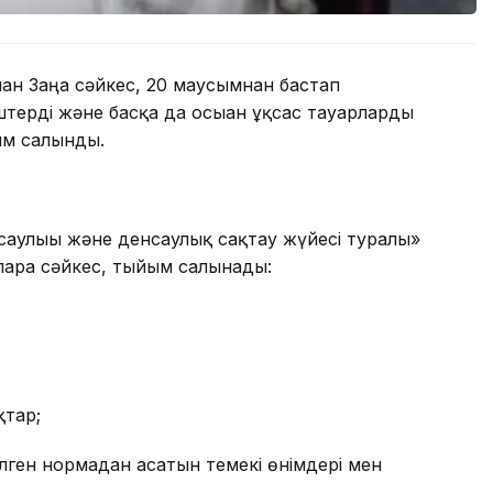
ған Заңға сәйкес, 20 маусымнан бастап
штерді және басқа да осыған ұқсас тауарларды
йым салынды.
аулығы және денсаулық сақтау жүйесі туралы»
уларға сәйкес, тыйым салынады:
қтар;
лген нормадан асатын темекі өнімдері мен