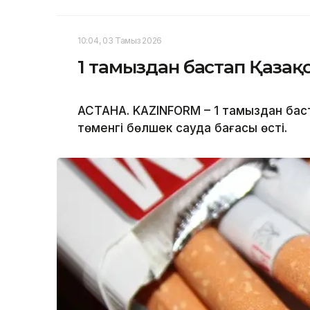
10:04, 03 Тамыз 2026
1 тамыздан бастап Қазақ
АСТАНА. KAZINFORM – 1 тамыздан баст
төменгі бөлшек сауда бағасы өсті.