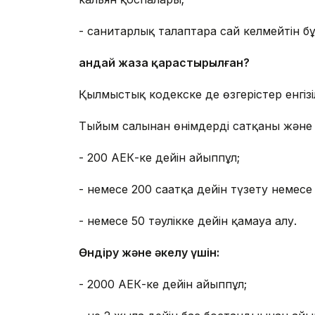
- санитарлық талаптарға сай келмейтін 
Қандай жаза қарастырылған?
Қылмыстық кодекске де өзгерістер енгізіл
Тыйым салынған өнімдерді сатқаны және 
- 200 АЕК-ке дейін айыппұл;
- немесе 200 сағатқа дейін түзету немес
- немесе 50 тәулікке дейін қамауға алу.
Өндіру және әкелу үшін:
- 2000 АЕК-ке дейін айыппұл;