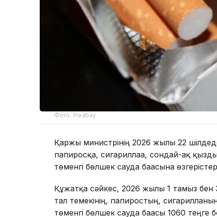
Фото: Pixabay
Қаржы министрінің 2026 жылғы 22 шілдедег
папиросқа, сигариллаға, сондай-ақ қызды
төменгі бөлшек сауда бағасына өзгерістер 
Құжатқа сәйкес, 2026 жылғы 1 тамыз бен 3
тал темекінің, папиростың, сигарилланы
төменгі бөлшек сауда бағасы 1060 теңге бо