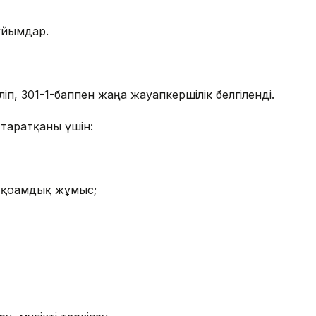
бұйымдар.
іп, 301-1-баппен жаңа жауапкершілік белгіленді.
таратқаны үшін:
е қоғамдық жұмыс;