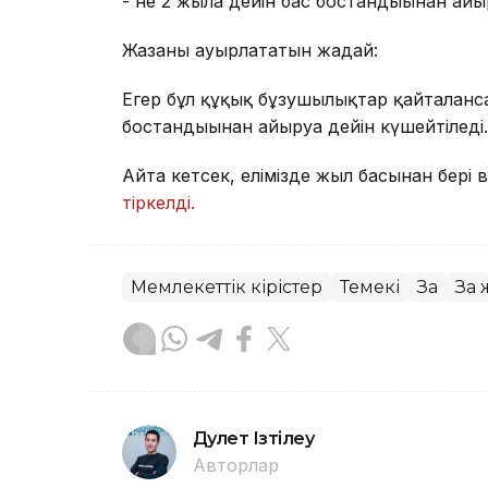
- не 2 жылға дейін бас бостандығынан айыр
Жазаны ауырлататын жағдай:
Егер бұл құқық бұзушылықтар қайталанса
бостандығынан айыруға дейін күшейтіледі.
Айта кетсек, елімізде жыл басынан бері
тіркелді.
Мемлекеттік кірістер
Темекі
Заң
Заң
Дәулет Ізтілеу
Авторлар