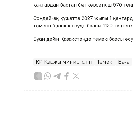
қаңтардан бастап бұл көрсеткіш 970 теңг
Сондай-ақ құжатта 2027 жылғы 1 қаңтард
төменгі бөлшек сауда бағасы 1120 теңгеге 
Бұған дейін Қазақстанда темекі бағасы өс
ҚР Қаржы министрлігі
Темекі
Баға
Назерке Сүйіндік
Авторлар