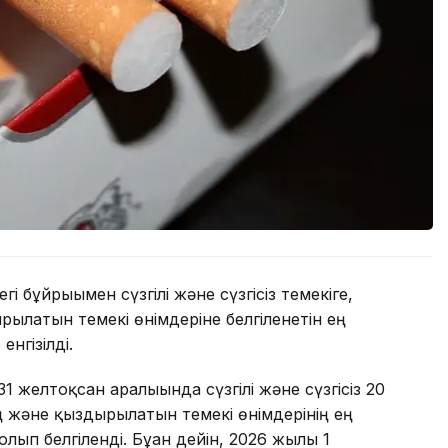
і бұйрығымен сүзгілі және сүзгісіз темекіге,
рылатын темекі өнімдеріне белгіленетін ең
енгізілді.
1 желтоқсан аралығында сүзгілі және сүзгісіз 20
ң және қыздырылатын темекі өнімдерінің ең
лып белгіленді. Бұған дейін, 2026 жылғы 1