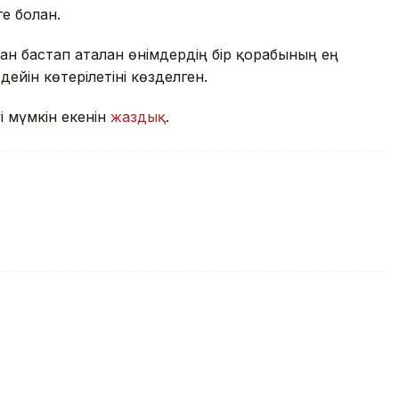
е болған.
ан бастап аталған өнімдердің бір қорабының ең
дейін көтерілетіні көзделген.
уі мүмкін екенін
жаздық
.