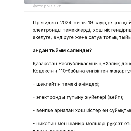
Фото: polisia.kz
Президент 2024 жылғы 19 сәуірде қол қой
электронды темекілерді, хош иістендіргі
әкелуге, өндіруге және сатуға толық ты
Қандай тыйым салынды?
Қазақстан Республикасының «Халық денс
Кодексінің 110-бабына енгізілген жаңарт
- шекпейтін темекі өнімдері;
- электронды тұтыну жүйелері (вейп);
- вейпке арналған хош иістер ен сұйықты
- никотин мен шайыр мөлшері рұқсат еті
кальян қоспалары;