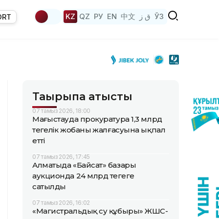
KZ
QZ
РУ
EN
中文
ق ز
ЎЗ
ORT
Тақырыпқа қатысты
07 тамыз 2026, 18:00
Маңғыстауда прокуратура 1,3 млрд
теңгелік жобаның жалғасуына ықпал
етті
07 тамыз 2026, 17:45
Алматыда «Байсат» базары
аукционда 24 млрд теңгеге
сатылды
07 тамыз 2026, 16:02
«Магистральдық су құбыры» ЖШС-