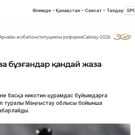
Әлемде
Қазақстан
Саясат
Талдау
SP
Арнайы жоба
Конституциялық реформа
Сайлау-2026
аң бұзғандар қандай жаза
және басқа никотин құрамдас бұйымдарға
Бұл туралы Маңғыстау облысы бойынша
хабарлайды.