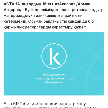
АСТАНА. Қаңтардың 16-сы. ҚазАқпарат /Арман
Асқаров/ - Бүгінде еліміздегі электрстансалардың
материалдық - техникалық жағдайы сын
көтермейді. Осыған байланысты қандай да бір
қаржылық ресурстарды қарастыру қажет.
Бүгін ҚР Табиғи монополияларды реттеу