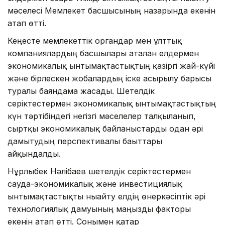
мәселесі Мемлекет басшысының назарында екенін
атап өтті.
Кеңесте мемлекеттік органдар мен ұлттық
компаниялардың басшылары аталған елдермен
экономикалық ынтымақтастықтың қазіргі жай-күйі
және бірлескен жобалардың іске асырылу барысы
туралы баяндама жасады. Шетелдік
серіктестермен экономикалық ынтымақтастықтың
күн тәртібіндегі негізгі мәселелер талқыланып,
сыртқы экономикалық байланыстарды одан әрі
дамытудың перспективалы бағыттары
айқындалды.
Нұрлыбек Нәлібаев шетелдік серіктестермен
сауда-экономикалық және инвестициялық
ынтымақтастықты нығайту елдің өнеркәсіптік әрі
технологиялық дамуының маңызды факторы
екенін атап өтті. Сонымен қатар