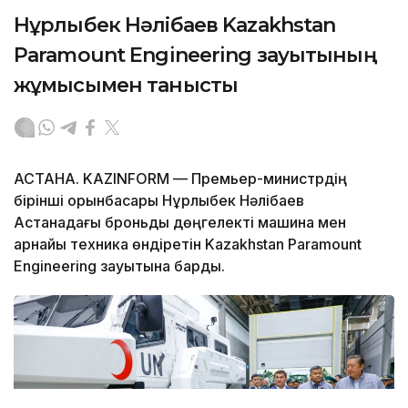
Нұрлыбек Нәлібаев Kazakhstan
Paramount Engineering зауытының
жұмысымен танысты
АСТАНА. KAZINFORM — Премьер-министрдің
бірінші орынбасары Нұрлыбек Нәлібаев
Астанадағы броньды дөңгелекті машина мен
арнайы техника өндіретін Kazakhstan Paramount
Engineering зауытына барды.