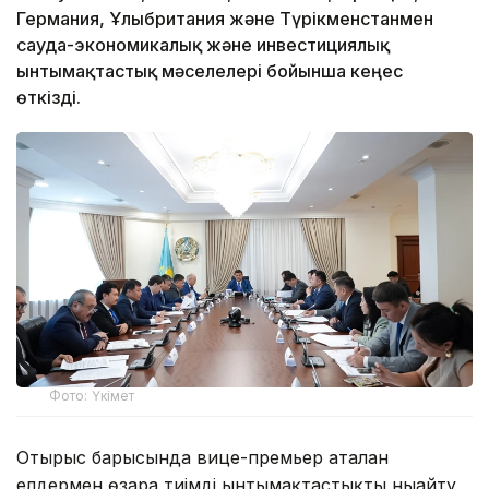
Германия, Ұлыбритания және Түрікменстанмен
сауда-экономикалық және инвестициялық
ынтымақтастық мәселелері бойынша кеңес
өткізді.
Фото: Үкімет
Отырыс барысында вице-премьер аталған
елдермен өзара тиімді ынтымақтастықты нығайту