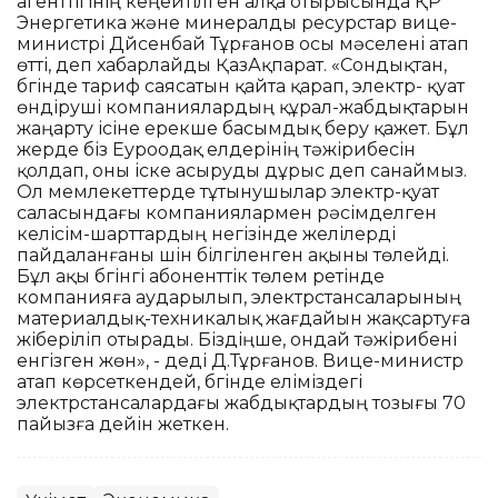
агенттігінің кеңейтілген алқа отырысында ҚР
Энергетика және минералды ресурстар вице-
министрі Дүйсенбай Тұрғанов осы мәселені атап
өтті, деп хабарлайды ҚазАқпарат. «Сондықтан,
бүгінде тариф саясатын қайта қарап, электр- қуат
өндіруші компаниялардың құрал-жабдықтарын
жаңарту ісіне ерекше басымдық беру қажет. Бұл
жерде біз Еуроодақ елдерінің тәжірибесін
қолдап, оны іске асыруды дұрыс деп санаймыз.
Ол мемлекеттерде тұтынушылар электр-қуат
саласындағы компаниялармен рәсімделген
келісім-шарттардың негізінде желілерді
пайдаланғаны үшін білгіленген ақыны төлейді.
Бұл ақы бүгінгі абоненттік төлем ретінде
компанияға аударылып, электрстансаларының
материалдық-техникалық жағдайын жақсартуға
жіберіліп отырады. Біздіңше, ондай тәжірибені
енгізген жөн», - деді Д.Тұрғанов. Вице-министр
атап көрсеткендей, бүгінде еліміздегі
электрстансалардағы жабдықтардың тозығы 70
пайызға дейін жеткен.