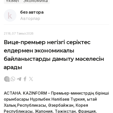
Үкімет
Экономика
без автора
Авторлар
21:18, 07 Тамыз 2026
Вице-премьер негізгі серіктес
елдермен экономикалық
байланыстарды дамыту мәселесін
қарады
АСТАНА. KAZINFORM – Премьер-министрдің бірінші
орынбасары Нұрлыбек Нәлібаев Түркия, Қытай
Халық Республикасы, Әзербайжан, Корея
Республикасы, Жапония, Тәжікстан, Франция,