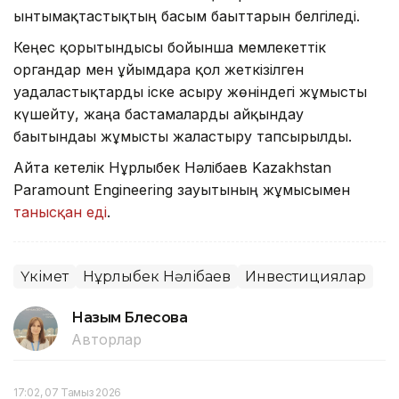
ынтымақтастықтың басым бағыттарын белгіледі.
Кеңес қорытындысы бойынша мемлекеттік
органдар мен ұйымдарға қол жеткізілген
уағдаластықтарды іске асыру жөніндегі жұмысты
күшейту, жаңа бастамаларды айқындау
бағытындағы жұмысты жалғастыру тапсырылды.
Айта кетелік Нұрлыбек Нәлібаев Kazakhstan
Paramount Engineering зауытының жұмысымен
танысқан еді
.
Үкімет
Нұрлыбек Нәлібаев
Инвестициялар
Назым Бөлесова
Авторлар
17:02, 07 Тамыз 2026