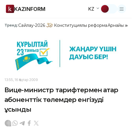
KAZINFORM
KZ
Сайлау-2026
Конституциялық реформа
Арнайы жо
Тренд:
13:55, 16 Қаңтар 2009
Вице-министр тарифтермен қатар
абоненттік төлемдер енгізуді
ұсынды