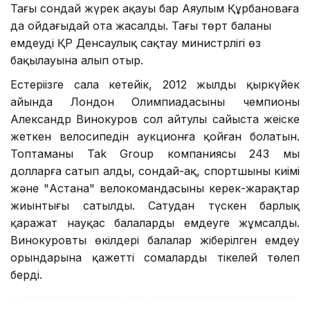
Тағы сондай жүрек ақауы бар Аяулым Құрбановаға
да ойдағыдай ота жасалды. Тағы төрт баланы
емдеуді ҚР Денсаулық сақтау министрлігі өз
бақылауына алып отыр.
Естеріңізге сала кетейік, 2012 жылдың қыркүйек
айында Лондон Олимпиадасының чемпионы
Александр Винокуров сол айтулы сайыста жеңіске
жеткен велосипедін аукционға қойған болатын.
Топтаманы Tak Group компаниясы 243 мың
долларға сатып алды, сондай-ақ, спортшының киімі
және "Астана" велокомандасының керек-жарақтар
жиынтығы сатылды. Сатудан түскен барлық
қаражат науқас балаларды емдеуге жұмсалды.
Винокуровтың өкілдері балалар жіберілген емдеу
орындарына қажетті сомаларды тікелей төлеп
берді.