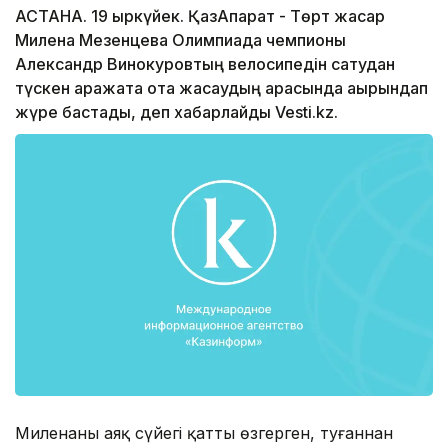
АСТАНА. 19 қыркүйек. ҚазАқпарат - Төрт жасар
Милена Мезенцева Олимпиада чемпионы
Александр Винокуровтың велосипедін сатудан
түскен қаражатқа ота жасаудың арқасында ақырындап
жүре бастады, деп хабарлайды Vesti.kz.
Миленаның аяқ сүйегі қатты өзгерген, туғаннан