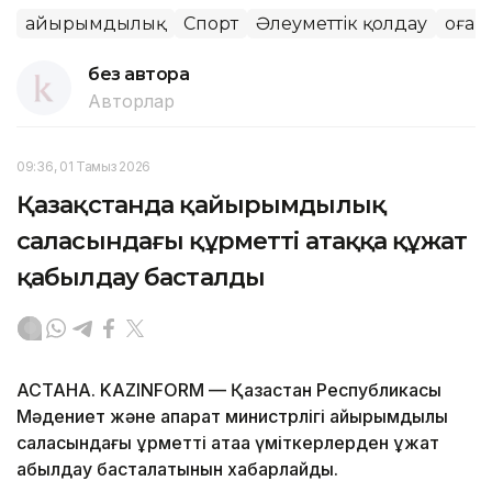
Қайырымдылық
Спорт
Әлеуметтік қолдау
Қоғам
без автора
Авторлар
09:36, 01 Тамыз 2026
Қазақстанда қайырымдылық
саласындағы құрметті атаққа құжат
қабылдау басталды
АСТАНА. KAZINFORM — Қазақстан Республикасы
Мәдениет және ақпарат министрлігі қайырымдылық
саласындағы құрметті атаққа үміткерлерден құжат
қабылдау басталатынын хабарлайды.