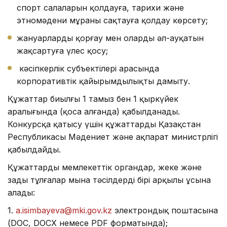
спорт салаларын қолдауға, тарихи және
этномәдени мұраны сақтауға қолдау көрсету;
жануарларды қорғау мен олардың әл-ауқатын
жақсартуға үлес қосу;
кәсіпкерлік субъектілері арасында
корпоративтік қайырымдылықты дамыту.
Құжаттар биылғы 1 тамыз бен 1 қыркүйек
аралығында (қоса алғанда) қабылданады.
Конкурсқа қатысу үшін құжаттарды Қазақстан
Республикасы Мәдениет және ақпарат министрлігі
қабылдайды.
Құжаттарды мемлекеттік органдар, жеке және
заңды тұлғалар мына тәсілдердің бірі арқылы ұсына
алады:
1.
a.isimbayeva@mki.gov.kz
электрондық поштасына
(DOC, DOCX немесе PDF форматында);