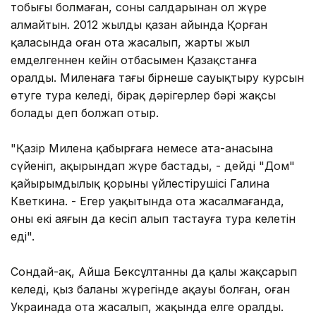
тобығы болмаған, соның салдарынан ол жүре
алмайтын. 2012 жылдың қазан айында Қорған
қаласында оған ота жасалып, жарты жыл
емделгеннен кейін отбасымен Қазақстанға
оралды. Миленаға тағы бірнеше сауықтыру курсын
өтуге тура келеді, бірақ дәрігерлер бәрі жақсы
болады деп болжап отыр.
"Қазір Милена қабырғаға немесе ата-анасына
сүйеніп, ақырындап жүре бастады, - дейді "Дом"
қайырымдылық қорының үйлестірушісі Галина
Кветкина. - Егер уақытында ота жасалмағанда,
оның екі аяғын да кесіп алып тастауға тура келетін
еді".
Сондай-ақ, Айша Бексұлтанның да қалы жақсарып
келеді, қыз баланың жүрегінде ақауы болған, оған
Украинада ота жасалып, жақында елге оралды.