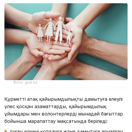
Фото: gurk.kz
Құрметті атақ қайырымдылықты дамытуға елеулі
үлес қосқан азаматтарды, қайырымдылық
ұйымдары мен волонтерлерді мынадай бағыттар
бойынша марапаттау мақсатында беріледі:
туған өлкені қолдауға және дамытуға арналған