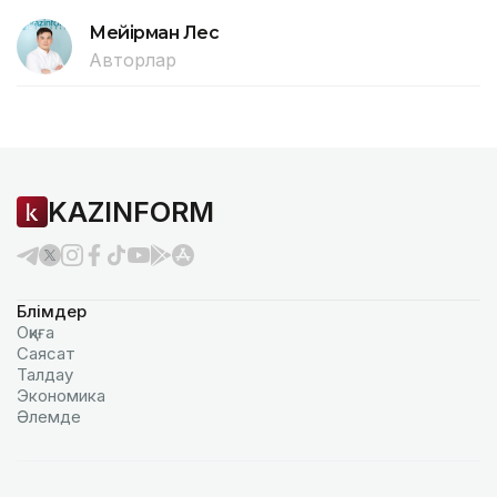
Мейірман Лес
Авторлар
KAZINFORM
Бөлімдер
Оқиға
Саясат
Талдау
Экономика
Әлемде