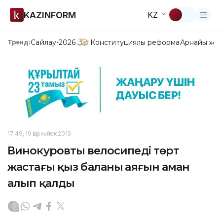
KAZINFORM
KZ
Сайлау-2026
Конституциялық реформа
Арнайы жо
Тренд:
17:49, 19 Қыркүйек 2013
Винокуровтың велосипеді төрт
жастағы қыз баланың аяғын аман
алып қалды