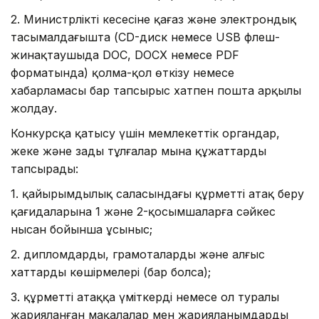
2. Министрліктің кеңсесіне қағаз және электрондық
тасымалдағышта (CD-диск немесе USB флеш-
жинақтаушыда DOC, DOCX немесе PDF
форматында) қолма-қол өткізу немесе
хабарламасы бар тапсырыс хатпен пошта арқылы
жолдау.
Конкурсқа қатысу үшін мемлекеттік органдар,
жеке және заңды тұлғалар мына құжаттарды
тапсырады:
1. қайырымдылық саласындағы құрметті атақ беру
қағидаларына 1 және 2-қосымшаларға сәйкес
нысан бойынша ұсыныс;
2. дипломдардың, грамоталардың және алғыс
хаттардың көшірмелері (бар болса);
3. құрметті атаққа үміткердің немесе ол туралы
жарияланған мақалалар мен жарияланымдардың