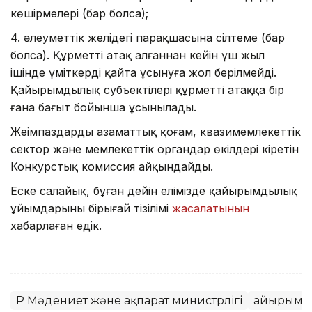
көшірмелері (бар болса);
4. әлеуметтік желідегі парақшасына сілтеме (бар
болса). Құрметті атақ алғаннан кейін үш жыл
ішінде үміткерді қайта ұсынуға жол берілмейді.
Қайырымдылық субъектілері құрметті атаққа бір
ғана бағыт бойынша ұсынылады.
Жеңімпаздарды азаматтық қоғам, квазимемлекеттік
сектор және мемлекеттік органдар өкілдері кіретін
Конкурстық комиссия айқындайды.
Еске салайық, бұған дейін елімізде қайырымдылық
ұйымдарының бірыңғай тізілімі
жасалатынын
хабарлаған едік.
ҚР Мәдениет және ақпарат министрлігі
Қайырым