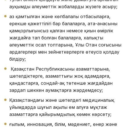
ауқымды әлеуметтік жобаларды жүзеге асыру;
аз қамтылған және көпбалалы отбасыларға,
ерекше қажеттілігі бар балаларға, ата-анасының
қамқорлығынсыз қалған немесе қиын өмірлік
жағдайға тап болған балаларға, халықтың
әлеуметтік осал топтарына, Ұлы Отан соғысының
ардагерлері мен зейнеткерлерге өтеусіз қолдау
білдіру;
Қазақстан Республикасының азаматтарына,
шетелдіктерге, азаматтығы жоқ адамдарға,
қандастарға, сондай-ақ төтенше жағдайдан
зардап шеккен аумақтарға жәрдемдесу;
Қазақстандағы және шетелдегі медициналық
ұйымдарда шұғыл ақылы ем алуға мұқтаж
азаматтарға қайырымдылық көмек көрсету;
ғылым, инновация, білім, мәдениет, өнер және