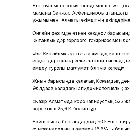
Бүгін пульмонология, эпидемиология, қоғ
маманы Санжар Асфендияров атындағы қ
ұжымымен, Алматы әкімдігінің өкілдеріме
Онлайн режімде өткен кездесу барысын
қытайлық дәрігерлерге тәжірибесімен бөліс
«Біз Қытайлық әріптестеріміздің келгенін
елдегі дертпен күреске септігін тигізеді
емдеу туралы мағлұмат білгіміз келеді», 
Жиын барысында қалалық Қоғамдық ден
Әбілдаев қаладағы эпидемиологиялық ах
«Қазір Алматыда коронавирустың 525 жа
көрсеткіш 25,6% болыптұр.
Байланыста болғандардың 90%-нан виру
ауырғандардың шамамен 16,6%-ы болып тұ