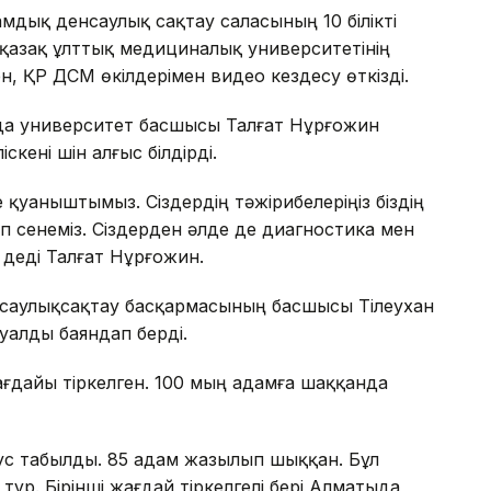
амдық денсаулық сақтау саласының 10 білікті
азақ ұлттық медициналық университетінің
н, ҚР ДСМ өкілдерімен видео кездесу өткізді.
да университет басшысы Талғат Нұрғожин
кені үшін алғыс білдірді.
е қуаныштымыз. Сіздердің тәжірибелеріңіз біздің
 деп сенеміз. Сіздерден әлде де диагностика мен
- деді Талғат Нұрғожин.
саулықсақтау басқармасының басшысы Тілеухан
уалды баяндап берді.
ғдайы тіркелген. 100 мың адамға шаққанда
с табылды. 85 адам жазылып шыққан. Бұл
р. Бірінші жағдай тіркелгелі бері Алматыда