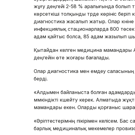
жұғу деңгейі 2-58 % аралығында болып тұр
көрсеткіші толқынды түрде көрініс беріп
диагностика жасалып жатыр. Олар күніне
инфекциялық стационарларда 800 төсек о
адам қайтыс болса, 85 адам жазылып шықт
Қытайдан келген медицина мамандары Ал
деңгейін өте жоғары бағалады.
Олар диагностика мен емдеу саласының
берді.
«Алдымен байланыста болған адамдарды
мүмкіндікті күшейту керек. Алматыда ж
мамандары екен. Оларды қорғаныс шарал
«Әріптестерімнің пікірімен келісем. Бас
барлық медициналық мекемелер провизо