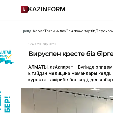
KAZINFORM
Ақорда
Тағайындау
Заң және тәртіп
Дерекқор
Тренд:
12:49, 20 Сәуір 2020
Вируспен күресте біз бірг
АЛМАТЫ. ҚазАқпарат – Бүгінде эпидем
Қытайдан медицина мамандары келді
күресте тәжірибе бөліседі, деп хабар