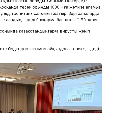
 қамтылатын болады. Сонымен қатар, ҚР
қосқанда төсек орынды 1000 – ға жеткізе аламыз.
ульді госпиталь салынып жатыр. Зертханаларда
ткізе алады», - деді басқарма басшысы Т.Әбілдаев.
соңында қазақстандықтарға вирусты жеңіп
сте біздің достығымыз айқындала түспек», - деді