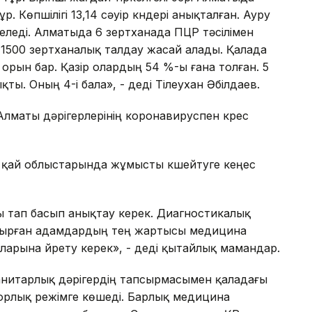
. Көпшілігі 13,14 сәуір күндері анықталған. Ауру
 келеді. Алматыда 6 зертханада ПЦР тәсілімен
 1500 зертханалық талдау жасай алады. Қалада
рын бар. Қазір олардың 54 %-ы ғана толған. 5
ы. Оның 4-і бала», - деді Тілеухан Әбілдаев.
маты дәрігерлерінің коронавируспен күрес
 қай облыстарында жұмысты күшейтуге кеңес
 тап басып анықтау керек. Диагностикалық
ұқтырған адамдардың тең жартысы медицина
арына үйрету керек», - деді қытайлық мамандар.
 санитарлық дәрігердің тапсырмасымен қаладағы
рлық режімге көшеді. Барлық медицина