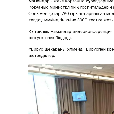
мамандары жеке қорғаныс құралдарымен
Қорғаныс министрлігінің госпитальдерін 
Сонымен қатар 280 орынға арналған мод
талдау мүмкіндігін күніне 3000 тестке же
Қытайлық мамандар видеоконференция 
шығуға тілек білдірді.
«Вирус шекараны білмейді. Вируспен күре
шетелдіктер.