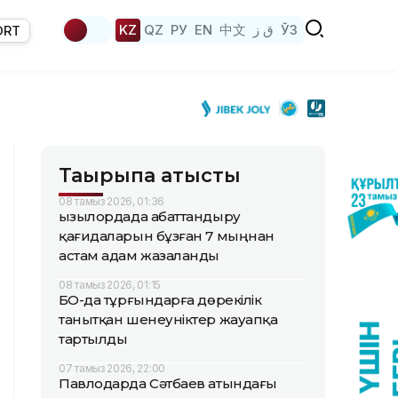
KZ
QZ
РУ
EN
中文
ق ز
ЎЗ
ORT
Тақырыпқа қатысты
08 тамыз 2026, 01:36
Қызылордада абаттандыру
қағидаларын бұзған 7 мыңнан
астам адам жазаланды
08 тамыз 2026, 01:15
БҚО-да тұрғындарға дөрекілік
танытқан шенеуніктер жауапқа
тартылды
07 тамыз 2026, 22:00
Павлодарда Сәтбаев атындағы