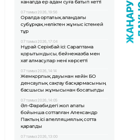
каналда ер адам суға батып кетті
07 тамыз 2026, 19:56
Оралда орталық алаңдағы
субұрқақ неліктен жұмыс істемей
тұр
07 тамыз 2026, 17:04
Нұрай Серікбай ісі: Сараптама
қорытындысы, бейнежазба мен
хат алмасулар нені көрсетті
07 тамыз 2026, 14:14
Жемқорлық дауынан кейін БҚО
денсаулық сақтау басқармасының
басшысы жұмысынан босатылды
07 тамыз 2026, 14:05
Әл-Фарабидегі жол апаты
бойынша сотталған Александр
Пактың ісі апелляциялық сотта
қаралды
07 тамыз 2026, 13:00