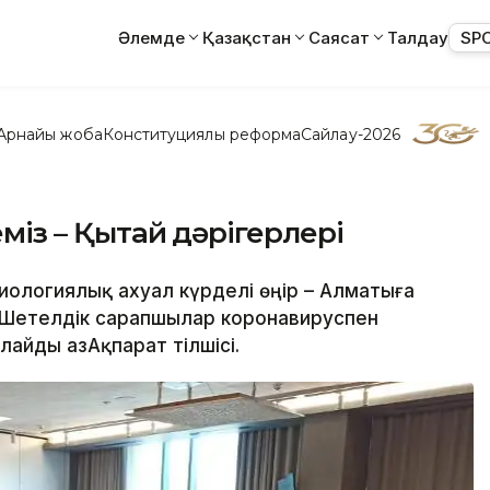
Әлемде
Қазақстан
Саясат
Талдау
SP
Арнайы жоба
Конституциялық реформа
Сайлау-2026
еміз – Қытай дәрігерлері
иологиялық ахуал күрделі өңір – Алматыға
. Шетелдік сарапшылар коронавируспен
лайды ҚазАқпарат тілшісі.