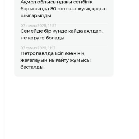
Ақмол облысындағы сенбілік
барысында 80 тоннаға жуық қоқыс
шығарылды
07 тамыз 2026, 12:52
Семейде бір күнде қайда аялдап,
не көруге болады
07 тамыз 2026, 11:17
Петропавлда Есіл өзенінің
жағалауын нығайту жұмысы
басталды