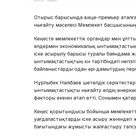
Фото: Үкімет
Отырыс барысында вице-премьер аталға
нығайту мәселесі Мемлекет басшысының 
Кеңесте мемлекеттік органдар мен ұлт
елдермен экономикалық ынтымақтастықты
іске асырылу барысы туралы баяндама ж
ынтымақтастықтың күн тәртібіндегі негі
байланыстарды одан әрі дамытудың пер
Нұрлыбек Нәлібаев шетелдік серіктест
ынтымақтастықты нығайту елдің өнеркәс
факторы екенін атап өтті. Сонымен қата
Кеңес қорытындысы бойынша мемлекеттік
уағдаластықтарды іске асыру жөніндегі
бағытындағы жұмысты жалғастыру тап