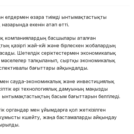
н елдермен өзара тиімді ынтымақтастықты
назарында екенін атап өтті.
тық компаниялардың басшылары аталған
ң қазіргі жай-күйі және бірлескен жобалардың
асады. Шетелдік серіктестермен экономикалық
згі мәселелер талқыланып, сыртқы экономикалық
спективалы бағыттары айқындалды.
ермен сауда-экономикалық және инвестициялық
іптік әрі технологиялық дамуының маңызды
р ынтымақтастықтың басым бағыттарын белгіледі.
 органдар мен ұйымдарға қол жеткізілген
 жұмысты күшейту, жаңа бастамаларды айқындау
сырылды.