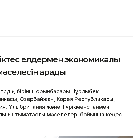
ріктес елдермен экономикалық
әселесін қарады
трдің бірінші орынбасары Нұрлыбек
ликасы, Әзербайжан, Корея Республикасы,
ния, Ұлыбритания және Түрікменстанмен
лық ынтымақтастық мәселелері бойынша кеңес