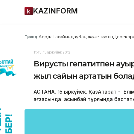
KAZINFORM
Ақорда
Тағайындау
Заң және тәртіп
Дерекқор
Тренд:
11:45, 15 Қыркүйек 2012
Вирустық гепатитпен ауы
жыл сайын артатын бола
АСТАНА. 15 қыркүйек. ҚазАқпарат - Ел
ағзасында асқынбай тұрғында бастапқ