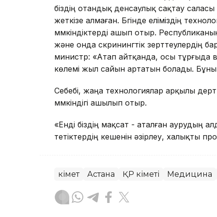
біздің отандық денсаулық сақтау саласы 
жеткізе алмаған. Бүгінде еліміздің техн
мүмкіндіктерді ашып отыр. Республиканы
және онда скринингтік зерттеулердің ба
министр: «Атап айтқанда, осы тұрғыда
көлемі жыл сайын артатын болады. Бұны
Себебі, жаңа технологиялар арқылы дер
мүмкіндігі ашылып отыр.
«Енді біздің мақсат - аталған аурудың
тетіктердің кешенін әзірлеу, халықты про
Үкімет
Астана
ҚР Үкіметі
Медицина