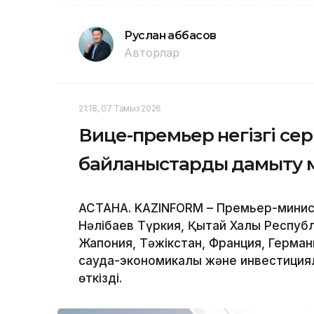
Руслан Ғаббасов
Авторлар
21:18, 07 Тамыз 2026
Вице-премьер негізгі се
байланыстарды дамыту м
АСТАНА. KAZINFORM – Премьер-минис
Нәлібаев Түркия, Қытай Халық Респуб
Жапония, Тәжікстан, Франция, Герма
сауда-экономикалық және инвестиция
өткізді.