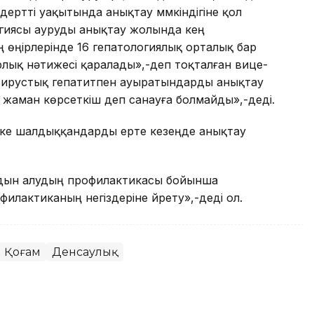
дертті уақытында анықтау мүмкіндігіне қол
ологиясы ауруды анықтау жолында кең
ң өңірлерінде 16 гепатологиялық орталық бар
рлық нәтижесі қаралады»,-деп тоқталған вице-
 вирустық гепатитпен ауыратындарды анықтау
 жаман көрсеткіш деп санауға болмайды»,-деді.
тке шалдыққандарды ерте кезеңде анықтау
 алдын алудың профилактикасы бойынша
филактиканың негіздеріне үйрету»,-деді ол.
Қоғам
Денсаулық