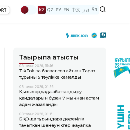
KZ
QZ
РУ
EN
中文
ق ز
ЎЗ
ORT
Тақырыпқа қатысты
08 тамыз 2026, 15:46
TikTok-та балағат сөз айтқан Тараз
тұрғыны 5 тәулікке қамалды
08 тамыз 2026, 01:36
Қызылордада абаттандыру
қағидаларын бұзған 7 мыңнан астам
адам жазаланды
08 тамыз 2026, 01:15
БҚО-да тұрғындарға дөрекілік
танытқан шенеуніктер жауапқа