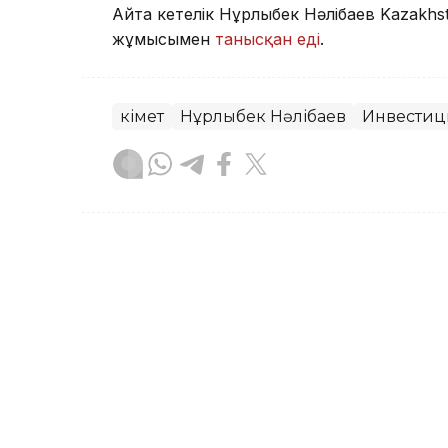
Айта кетелік Нұрлыбек Нәлібаев Kazakhs
жұмысымен
танысқан еді
.
Үкімет
Нұрлыбек Нәлібаев
Инвестиц
Назым Бөлесова
Авторлар
17:02, 07 Тамыз 2026
Нұрлыбек Нәлібаев Kazak
зауытының жұмысымен 