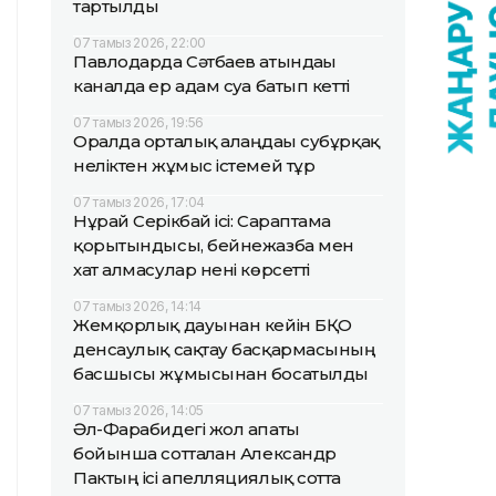
тартылды
07 тамыз 2026, 22:00
Павлодарда Сәтбаев атындағы
каналда ер адам суға батып кетті
07 тамыз 2026, 19:56
Оралда орталық алаңдағы субұрқақ
неліктен жұмыс істемей тұр
07 тамыз 2026, 17:04
Нұрай Серікбай ісі: Сараптама
қорытындысы, бейнежазба мен
хат алмасулар нені көрсетті
07 тамыз 2026, 14:14
Жемқорлық дауынан кейін БҚО
денсаулық сақтау басқармасының
басшысы жұмысынан босатылды
07 тамыз 2026, 14:05
Әл-Фарабидегі жол апаты
бойынша сотталған Александр
Пактың ісі апелляциялық сотта