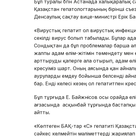
Бұл туралы бүгін Астанада халықаралық
Қазақстан гепатологтарының бірінші съе
Денсаулық сақтау вице-министрі Ерік Бай
«Вирустық гепатит ол вирустық инфекц
секілді вирус болып табылады. Бұлар а
Сондықтан да бұл проблемалар барша әлем
жалпы адам өлім-жітімін төмендету мен
арттыруды қаперге ала отырып, адам өл
күресуіміз шарт. Оның аясында қан айнал
ауруларды емдеу бойынша белсенді айн
бар. Енді келесі кезең ол гепатитпен күре
Бұл тұрғыда Е. Байжүнісов осы орайда елі
ағзасында асқынбай тұрғында бастапқы 
айтты.
«Көптеген БАҚ-тар «С» гепатиті Қазақс
сәйкес келмейтін мәліметтерді жариялап