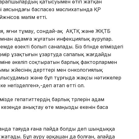
 сарапшылардың қатысуымен өтіп жатқан
зі аясындағы баспасөз мәслихатында ҚР
жүнісов мәлім етті.
ия, яғни тұмау, сондай-ақ АҚТҚ және ЖҚТБ
дамнан адамға жұғатын инфекциялық аурулар.
де өзекті болып саналады. Біз бүгінде еліміздегі
 өмір ұзақтығын ұзартуда сапалық жағдайды
іміне әкеліп соқтыратын барлық факторлармен
ымы жүйесінің дерттері мен онкологиялық
алысудамыз және бұл тұрғыда жақсы нәтижелер
ске негізделген»,-деп атап өтті ол.
мізде гепатиттердің барлық түрлерін адам
кезеңде анықтау өте маңызды екенін баса
танда таяуда ғана пайда болды деп шындыққа
 жатады. Бұл ауру әрқашан да болған, алайда