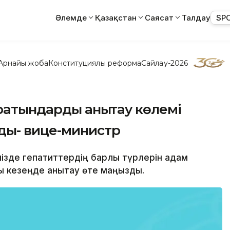
Әлемде
Қазақстан
Саясат
Талдау
SP
Арнайы жоба
Конституциялық реформа
Сайлау-2026
ратындарды анықтау көлемі
ды- вице-министр
імізде гепатиттердің барлық түрлерін адам
ы кезеңде анықтау өте маңызды.