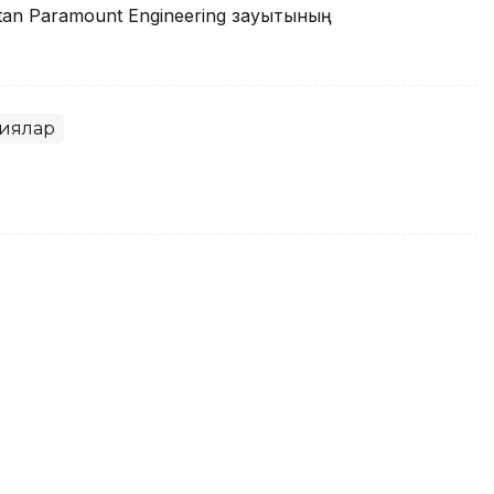
tan Paramount Engineering зауытының
иялар
hstan Paramount Engineering
танысты