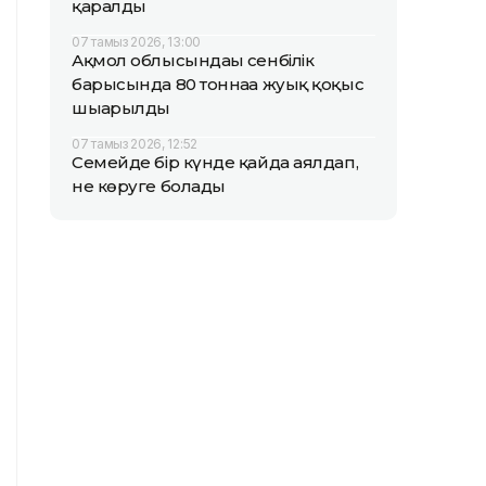
қаралды
07 тамыз 2026, 13:00
Ақмол облысындағы сенбілік
барысында 80 тоннаға жуық қоқыс
шығарылды
07 тамыз 2026, 12:52
Семейде бір күнде қайда аялдап,
не көруге болады