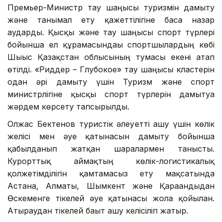
Премьер-Министр тау шаңғысы туризмін дамыту
және танымал ету қажеттілігіне баса назар
аударды. Қысқы және тау шаңғысы спорт түрлері
бойынша ел құрамасындағы спортшылардың көбі
Шығыс Қазақстан облысының тумасы екені атап
өтілді. «Риддер – Глубокое» тау шаңғысы кластерін
одан әрі дамыту үшін Туризм және спорт
министрлігіне қысқы спорт түрлерін дамытуға
жәрдем көрсету тапсырылды.
Олжас Бектенов туристік әлеуетті ашу үшін көлік
желісі мен әуе қатынасын дамыту бойынша
қабылданып жатқан шаралармен танысты.
Курорттық аймақтың көлік-логистикалық
қолжетімділігін қамтамасыз ету мақсатында
Астана, Алматы, Шымкент және Қарағандыдан
Өскеменге тікелей әуе қатынасы жолға қойылған.
Атыраудан тікелей бағыт ашу келісіліп жатыр.