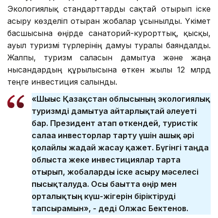
Экологиялық стандарттарды сақтай отырып іске
асыру көзделіп отырған жобалар ұсынылды. Үкімет
басшысына өңірде санаторий-курорттық, қысқы,
ауыл туризмі түрлерінің дамуы туралы баяндалды.
Жалпы, туризм саласын дамытуға және жаңа
нысандардың құрылысына өткен жылы 12 млрд
теңге инвестиция салынды.
«Шығыс Қазақстан облысының экологиялық
туризмді дамытуға айтарлықтай әлеуеті
бар. Президент атап өткендей, туристік
салаға инвесторлар тарту үшін ашық әрі
қолайлы жағдай жасау қажет. Бүгінгі таңда
облыста жеке инвестициялар тарта
отырып, жобаларды іске асыру мәселесі
пысықталуда. Осы бағытта өңір мен
орталықтың күш-жігерін біріктіруді
тапсырамын», - деді Олжас Бектенов.