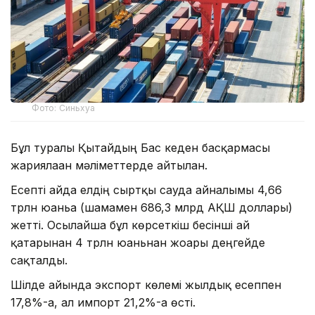
Фото: Синьхуа
Бұл туралы Қытайдың Бас кеден басқармасы
жариялаған мәліметтерде айтылған.
Есепті айда елдің сыртқы сауда айналымы 4,66
трлн юаньға (шамамен 686,3 млрд АҚШ доллары)
жетті. Осылайша бұл көрсеткіш бесінші ай
қатарынан 4 трлн юаньнан жоғары деңгейде
сақталды.
Шілде айында экспорт көлемі жылдық есеппен
17,8%-ға, ал импорт 21,2%-ға өсті.