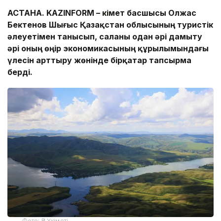
АСТАНА. KAZINFORM – Үкімет басшысы Олжас
Бектенов Шығыс Қазақстан облысының туристік
әлеуетімен танысып, саланы одан әрі дамыту
әрі оның өңір экономикасының құрылымындағы
үлесін арттыру жөнінде бірқатар тапсырма
берді.
Фото: ҚР Үкіметі