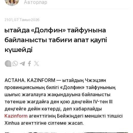
Авторлар
21:01, 07 Тамыз 2026
Қытайда «Долфин» тайфунына
байланысты табиғи апат қаупі
күшейді
АСТАНА. KAZINFORM — Қытайдың Чжэцзян
провинциясының билігі «Долфин» тайфунының
шығыс жағалауға жақындауына байланысты
төтенше жағдайға ден қою деңгейін IV-тен III
деңгейге дейін көтерді, деп хабарлайды
Kazinform
агенттігінің Бейжіңдегі меншікті тілшісі
Xinhua агенттігіне сілтеме жасап.