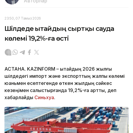
Авторлар
23:50, 07 Тамыз 2026
Шілдеде Қытайдың сыртқы сауда
көлемі 19,2%-ға өсті
АСТАНА. KAZINFORM – Қытайдың 2026 жылғы
шілдедегі импорт және экспорттың жалпы көлемі
юаньмен есептегенде өткен жылдың сәйкес
кезеңімен салыстырғанда 19,2%-ға артты, деп
хабарлайды
Синьхуа
.