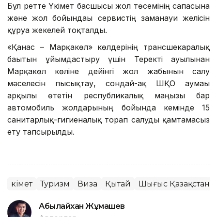
Бұл ретте Үкімет басшысы жол төсемінің сапасына
және жол бойындағы сервистің заманауи желісін
құруға жекелей тоқталды.
«Қанас – Марқакөл» көлдерінің трансшекаралық
бағытын ұйымдастыру үшін Теректі ауылынан
Марқакөл көліне дейінгі жол жабынын салу
мәселесін пысықтау, сондай-ақ ШҚО аумағы
арқылы өтетін республикалық маңызы бар
автомобиль жолдарының бойында кемінде 15
санитарлық-гигиеналық торап салуды қамтамасыз
ету тапсырылды.
Үкімет
Туризм
Виза
Қытай
Шығыс Қазақстан 
Абылайхан Жұмашев