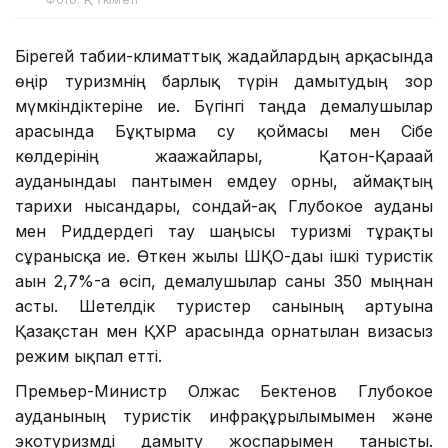
Бірегей табиғи-климаттық жағдайлардың арқасында
өңір туризмнің барлық түрін дамытудың зор
мүмкіндіктеріне ие. Бүгінгі таңда демалушылар
арасында Бұқтырма су қоймасы мен Сібе
көлдерінің жағажайлары, Қатон-Қарағай
ауданындағы пантымен емдеу орны, аймақтың
тарихи нысандары, сондай-ақ Глубокое ауданы
мен Риддердегі тау шаңғысы туризмі тұрақты
сұранысқа ие. Өткен жылы ШҚО-дағы ішкі туристік
ағын 2,7%-ға өсіп, демалушылар саны 350 мыңнан
асты. Шетелдік туристер санының артуына
Қазақстан мен ҚХР арасында орнатылған визасыз
режим ықпал етті.
Премьер-Министр Олжас Бектенов Глубокое
ауданының туристік инфрақұрылымымен және
экотуризмді дамыту жоспарымен танысты.