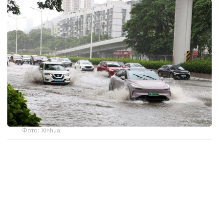
Фото: Xinhua
Қытайдың Ұлттық метеорологиялық орталығы
«сары» қауіп деңгейін жариялады. Орталықтың
мәліметінше, тайфун батысқа қарай сағатына 15–20
шақырым жылдамдықпен жылжып келеді. Жұма
күні таңертең оның эпицентрі Вэньлин қаласынан