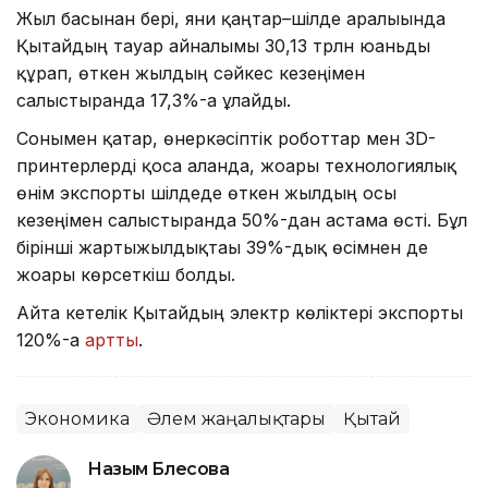
Жыл басынан бері, яғни қаңтар–шілде аралығында
Қытайдың тауар айналымы 30,13 трлн юаньды
құрап, өткен жылдың сәйкес кезеңімен
салыстырғанда 17,3%-ға ұлғайды.
Сонымен қатар, өнеркәсіптік роботтар мен 3D-
принтерлерді қоса алғанда, жоғары технологиялық
өнім экспорты шілдеде өткен жылдың осы
кезеңімен салыстырғанда 50%-дан астамға өсті. Бұл
бірінші жартыжылдықтағы 39%-дық өсімнен де
жоғары көрсеткіш болды.
Айта кетелік Қытайдың электр көліктері экспорты
120%-ға
артты
.
Экономика
Әлем жаңалықтары
Қытай
Назым Бөлесова