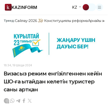
KAZINFORM
KZ
Сайлау-2026
Конституциялық реформа
Арнайы жо
Тренд:
16:34, 19 Шілде 2024
Визасыз режим енгізілгеннен кейін
ШҚО-ға Қытайдан келетін туристер
саны артқан