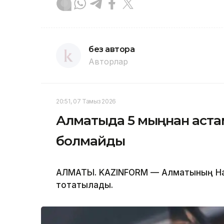
без автора
Авторлар
20:51, 07 Тамыз 2026
Алматыда 5 мыңнан аста
болмайды
АЛМАТЫ. KAZINFORM — Алматының Нау
тоқтатылады.