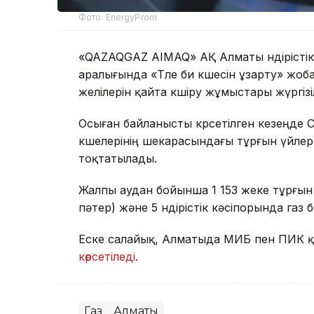
Фото: EnergyProm
«QAZAQGAZ AIMAQ» АҚ Алматы өндірістік
аралығында «Төле би көшесін ұзарту» жо
желілерін қайта көшіру жұмыстары жүргізі
Осыған байланысты көрсетілген кезеңд
көшелерінің шекарасындағы тұрғын үйлер
тоқтатылады.
Жалпы аудан бойынша 1 153 жеке тұрғын ү
пәтер) және 5 өндірістік кәсіпорында газ
Еске салайық, Алматыда МИБ пен ПИК қа
көрсетіледі
.
Газ
Алматы