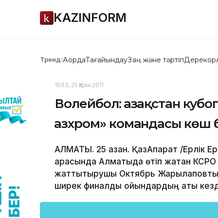
KAZINFORM
Ақорда
Тағайындау
Заң және тәртіп
Дерекқор
Тренд:
15:53, 25 Қазан 2011
Волейбол: Қазақстан ку
Қазхром» командасы көш 
АЛМАТЫ. 25 қазан. ҚазАқпарат /Ерлік 
арасында Алматыда өтіп жатқан КСРО 
жаттықтырушы Октябрь Жарылқаповты 
ширек финалдық ойындардың ақтық кез