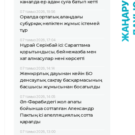
каналда ер адам суға батып кетті
07 тамыз 2026, 19:56
Оралда орталық алаңдағы
субұрқақ неліктен жұмыс істемей
тұр
07 тамыз 2026, 17:04
Нұрай Серікбай ісі: Сараптама
қорытындысы, бейнежазба мен
хат алмасулар нені көрсетті
07 тамыз 2026, 14:14
Жемқорлық дауынан кейін БҚО
денсаулық сақтау басқармасының
басшысы жұмысынан босатылды
07 тамыз 2026, 14:05
Әл-Фарабидегі жол апаты
бойынша сотталған Александр
Пактың ісі апелляциялық сотта
қаралды
07 тамыз 2026, 13:00