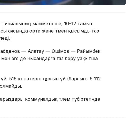
 филиалының мәліметінше, 10–12 тамыз
басы аясында орта және төмен қысымды газ
леді.
е Сабденов — Алатау — Әшімов — Райымбек
 мен өзге де нысандарға газ беру уақытша
й, 515 көппәтерлі тұрғын үй (барлығы 5 112
 болмайды.
рыздары коммуналдық төлем түбіртегінде