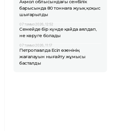
Ақмол облысындағы сенбілік
барысында 80 тоннаға жуық қоқыс
шығарылды
07 тамыз 2026, 12:52
Семейде бір күнде қайда аялдап,
не көруге болады
07 тамыз 2026, 11:17
Петропавлда Есіл өзенінің
жағалауын нығайту жұмысы
басталды