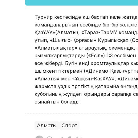
Турнир кестесінде көш бастап келе жат
командаларының есебінде бір-бір жеңілі
ҚазҰАУ»(Алматы), «Тараз-ТарМУ команда
ұтып, «Шығыс-Қорғасын Құрылысқа» (Өске
«Алматылықтар» атыраулық, өскемендік, 
қызылжарлықтарды («Есіл») 1:3 есебімен
есе жіберді. Бүгін енді хромтаулықтар
шымкенттіктермен («Динамо-Қазығұртпе
«Алматы» мен «Ұшқын-ҚазҰАУ», «Динамо
жарыста үздік төрттіктің қатарына енге
кубогының жүлделі орындары сарапқа с
сынайтын болады.
Алматы
Спорт