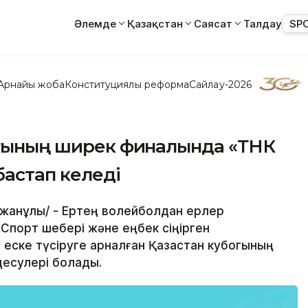
Әлемде
Қазақстан
Саясат
Талдау
SP
Арнайы жоба
Конституциялық реформа
Сайлау-2026
богының ширек финалында «ТНК
бастап келеді
Ержанұлы/ - Ертең волейболдан ерлер
Спорт шебері және еңбек сіңірген
еске түсіруге арналған Қазақстан кубогының
десулері болады.