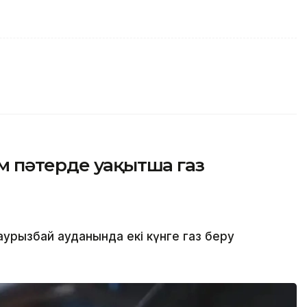
м пәтерде уақытша газ
рызбай ауданында екі күнге газ беру