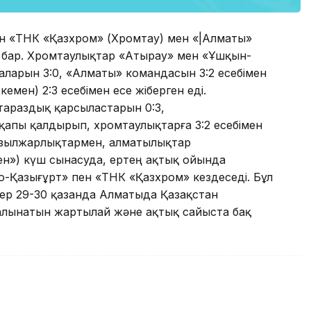
қан «ТНК «Қазхром» (Хромтау) мен «|Алматы»
с бар. Хромтаулықтар «Атырау» мен «Ұшқын-
ларын 3:0, «Алматы» командасын 3:2 есебімен
мен) 2:3 есебімен есе жіберген еді.
тараздық қарсыластарын 0:3,
 қапы қалдырып, хромтаулықтарға 3:2 есебімен
 қызылжарлықтармен, алматылықтар
н») күш сынасуда, ертең ақтық ойында
-Қазығұрт» пен «ТНК «Қазхром» кездеседі. Бұл
ндер 29-30 қазанда Алматыда Қазақстан
алынатын жартылай және ақтық сайыста бақ