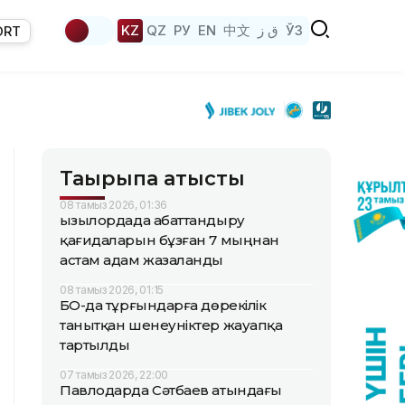
KZ
QZ
РУ
EN
中文
ق ز
ЎЗ
ORT
Тақырыпқа қатысты
08 тамыз 2026, 01:36
Қызылордада абаттандыру
қағидаларын бұзған 7 мыңнан
астам адам жазаланды
08 тамыз 2026, 01:15
БҚО-да тұрғындарға дөрекілік
танытқан шенеуніктер жауапқа
тартылды
07 тамыз 2026, 22:00
Павлодарда Сәтбаев атындағы