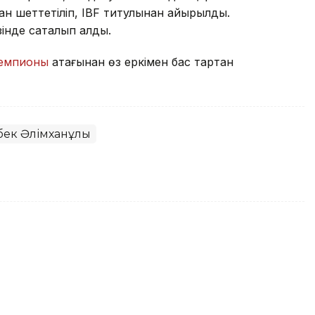
н шеттетіліп, IBF титулынан айырылды.
нде сақталып қалды.
чемпионы
атағынан өз еркімен бас тартқан
бек Әлімханұлы