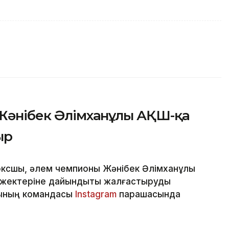
 Жәнібек Әлімханұлы АҚШ-қа
ыр
оксшы, әлем чемпионы Жәнібек Әлімханұлы
-жектеріне дайындықты жалғастыруды
шының командасы
Instagram
парақшасында