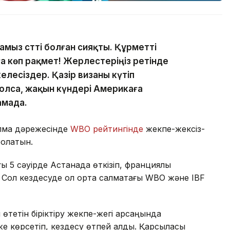
амыз сәтті болған сияқты. Құрметті
 көп рақмет! Жерлестеріңіз ретінде
елесіздер. Қазір визаны күтіп
болса, жақын күндері Америкаға
амада.
лмақ дәрежесінде
WBO рейтингінде
жекпе-жексіз-
болатын.
 5 сәуірде Астанада өткізіп, франциялық
 Сол кездесуде ол орта салмақтағы WBO және IBF
тетін біріктіру жекпе-жегі қарсаңында
 көрсетіп, кездесу өтпей қалды. Қарсыласы