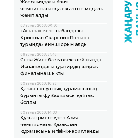
Жапониядағы Азия
чемпионатында екі алтын медаль
жеңіп алды
07 тамыз 2026, 00:20
«Астана» велошабандозы
Кристиан Скарони «Польша
турында» екінші орын алды
06 тамыз 2026, 21:46
Соня Жиенбаева жекелей сында
Испаниядағы турнирдің ширек
финалына шықты
06 тамыз 2026, 16:28
Қазақстан ұлттық құрамасының
бұрынғы футболшысы қайтыс
болды
06 тамыз 2026, 14:33
Құзға өрмелеуден Азия
чемпионаты: Қазақстан
құрамасының тізімі жарияланды