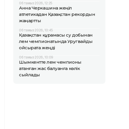
06 тамыз 2026, 12:25
Анна Черкашина жеңіл
атлетикадан Қазақстан рекордын
жаңартты
06 тамыз 2026, 10:45
Қазақстан құрамасы су добынан
әлем чемпионатында Уругвайды
ойсырата жеңді
06 тамыз 2026, 10:09
Шымкентте әлем чемпионы
атанған жас балуанға көлік
сыйлады