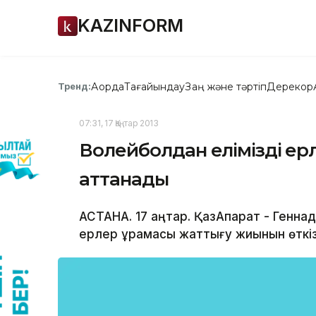
KAZINFORM
Ақорда
Тағайындау
Заң және тәртіп
Дерекқор
Тренд:
07:31, 17 Қаңтар 2013
Волейболдан елiмiздiң е
аттанады
АСТАНА. 17 қаңтар. ҚазАқпарат - Генн
ерлер құрамасы жаттығу жиынын өткiз