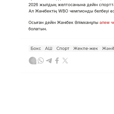
2026 жылдың желтоқсанына дейін спортта
Ал Жәнібектің WBO чемпиондық белбеуі өзі
Осыған дейін Жәнібек Әлімханұлы
әлем 
болатын.
Бокс
АҚШ
Спорт
Жекпе-жек
Жәні
Динара Маханова
Авторлар
02:53, 07 Тамыз 2026