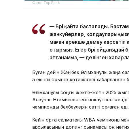
Фото: Top Rank
— Бәрі қайта басталады. Бастам
жанкүйерлер, қолдауларыңызға
маған ерекше демеу көрсетіп к
отырмыз. Егер бәрі ойдағыдай 
аттанамыз, — делінген хабарл
Бұған дейін Жәнібек Әлімханұлы жаңа са
ақ екінші орынға көтерілгені хабарланған 
Әлімханұлы соңғы жекпе-жегін 2025 жылғы
Анауэль Нгамиссенгені нокаутпен жеңді.
чемпиондық белбеулерін сәтті қорғаған еді.
Кейін орта салмақтағы WBA чемпионымен ө
қарсыласының допинг сынамасы оң нәтиже