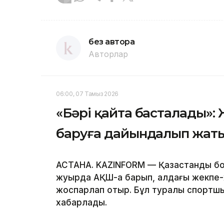
без автора
Авторлар
06:00, 07 Тамыз 2026
«Бәрі қайта басталады»:
баруға дайындалып жат
АСТАНА. KAZINFORM — Қазақстандық б
жуырда АҚШ-қа барып, алдағы жекпе
жоспарлап отыр. Бұл туралы спорт
хабарлады.