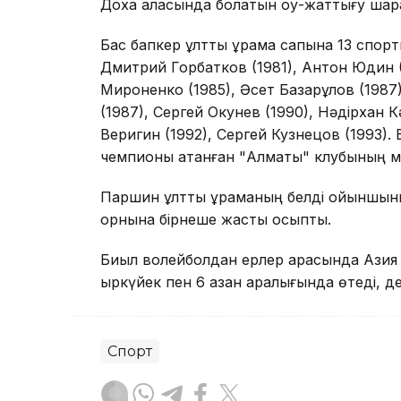
Доха қаласында болатын оқу-жаттығу шара
Бас бапкер ұлттық құрама сапына 13 спо
Дмитрий Горбатков (1981), Антон Юдин (
Мироненко (1985), Әсет Базарқұлов (198
(1987), Сергей Окунев (1990), Нәдiрхан 
Веригин (1992), Сергей Кузнецов (1993)
чемпионы атанған "Алматы" клубының м
Паршин ұлттық құраманың белдi ойыншыны
орнына бiрнеше жасты қосыпты.
Биыл волейболдан ерлер арасында Азия ч
қыркүйек пен 6 қазан аралығында өтедi, д
Спорт