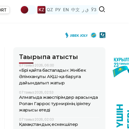
KZ
QZ
РУ
EN
中文
ق ز
ЎЗ
ORT
Тақырыпқа қатысты
07 тамыз 2026, 06:00
«Бәрі қайта басталады»: Жәнібек
Әлімханұлы АҚШ-қа баруға
дайындалып жатыр
07 тамыз 2026, 02:53
Алматыда жаөспірімдер арасында
Ролан Гаррос турнирінің іріктеу
жарысы өтеді
07 тамыз 2026, 02:03
Қазақстандық ескекшілер