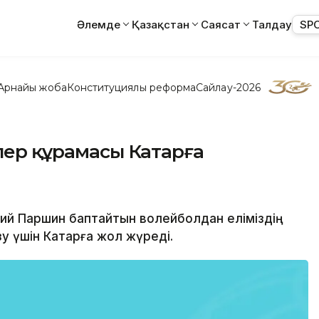
Әлемде
Қазақстан
Саясат
Талдау
SP
Арнайы жоба
Конституциялық реформа
Сайлау-2026
рлер құрамасы Катарға
адий Паршин баптайтын волейболдан елiмiздiң
у үшiн Катарға жол жүредi.