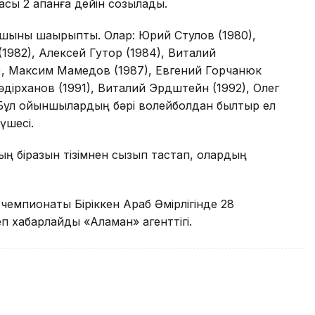
сы 2 ақпанға дейiн созылады.
ртшыны шақырыпты. Олар: Юрий Стулов (1980),
1982), Алексей Гутор (1984), Виталий
7), Максим Мамедов (1987), Евгений Горчанюк
Кәдiрханов (1991), Виталий Эрдштейн (1992), Олег
. Бұл ойыншылардың бәрi волейболдан былтыр ел
үшесi.
ң бiразын тiзiмнен сызып тастап, олардың
емпионаты Бiрiккен Араб Әмiрлiгiнде 28
еп хабарлайды «Аламан» агенттігі.