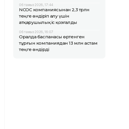
06 тамыз 2026, 17:44
NCOC компаниясынан 2,3 трлн
теңге өндіріп алу үшін
атқарушылық іс қозғалды
06 тамыз 2026, 16:07
Оралда баспанасы өртенген
тұрғын компаниядан 13 млн астам
теңге өндірді