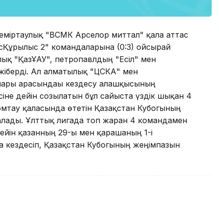
еміртаулық "ВСМК Арселор миттал" қала аттас
сҚұрылыс 2" командаларына (0:3) ойсырай
ық "ҚазҰАУ", петропавлдың "Есіл" мен
 жіберді. Ал алматылық "ЦСКА" мен
лары арасындағы кездесу алғашқысының
-сіне дейін созылатын бұл сайыста үздік шықан 4
омтау қаласында өтетін Қазақстан Кубогының
ады. Ұлттық лигада топ жарған 4 командамен
кейін қазанның 29-ы мен қарашаның 1-і
а кездесіп, Қазақстан Кубогының жеңімпазын