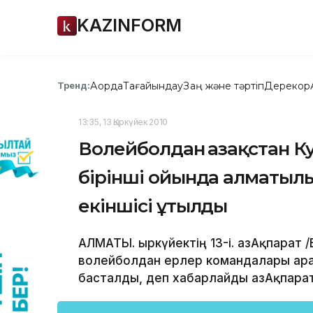
KAZINFORM
Ақорда
Тағайындау
Заң және тәртіп
Дерекқор
Тренд:
13:35, 13 Қыркүйек 2010
Волейболдан Қазақстан К
бірінші ойында алматылы
екіншісі ұтылды
АЛМАТЫ. Қыркүйектің 13-і. ҚазАқпарат
волейболдан ерлер командалары арас
басталды, деп хабарлайды ҚазАқпара