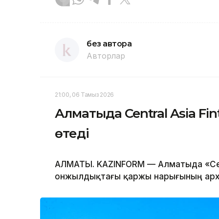
без автора
Авторлар
21:00, 06 Тамыз 2026
Алматыда Central Asia Fi
өтеді
АЛМАТЫ. KAZINFORM — Алматыда «Centr
онжылдықтағы қаржы нарығының архи