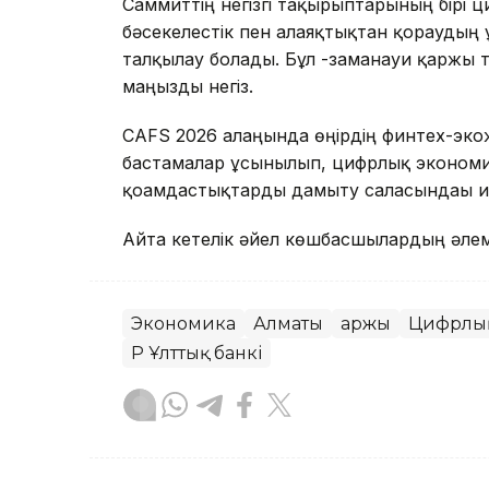
Саммиттің негізгі тақырыптарының бірі 
бәсекелестік пен алаяқтықтан қорғауды
талқылау болады. Бұл -заманауи қаржы т
маңызды негіз.
CAFS 2026 алаңында өңірдің финтех-экож
бастамалар ұсынылып, цифрлық экономи
қоғамдастықтарды дамыту саласындағы ин
Айта кетелік әйел көшбасшылардың әлем
Экономика
Алматы
Қаржы
Цифрлық
ҚР Ұлттық банкі