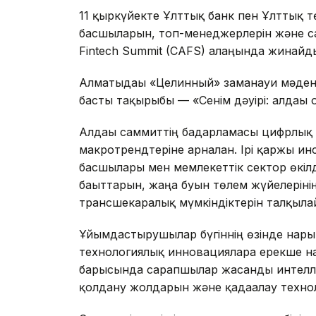
11 қыркүйекте Ұлттық банк пен Ұлттық 
басшыларын, топ-менеджерлерін және са
Fintech Summit (CAFS) алаңында жинайд
Алматыдағы «Целинный» заманауи мәден
басты тақырыбы — «Сенім дәуірі: алдағы
Алдағы саммиттің бағдарламасы цифрлық 
макротрендтеріне арналған. Ірі қаржы 
басшылары мен мемлекеттік сектор өкіл
бағыттарын, жаңа буын төлем жүйелерін
трансшекаралық мүмкіндіктерін талқыла
Ұйымдастырушылар бүгіннің өзінде нары
технологиялық инновацияларға ерекше на
барысында сарапшылар жасанды интеллек
қолдану жолдарын және қадағалау техн