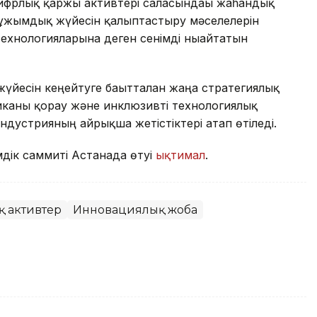
цифрлық қаржы активтері саласындағы жаһандық
ң ұжымдық жүйесін қалыптастыру мәселелерін
ехнологияларына деген сенімді нығайтатын
үйесін кеңейтуге бағытталған жаңа стратегиялық
каны қорғау және инклюзивті технологиялық
дустрияның айрықша жетістіктері атап өтіледі.
дік саммиті Астанада өтуі
ықтимал
.
 активтер
Инновациялық жоба