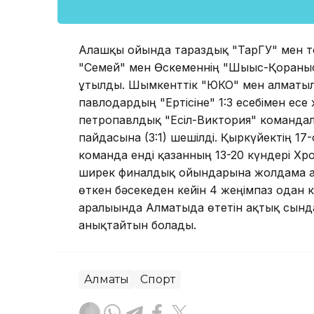
Алғашқы ойында тараздық "ТарГУ" мен т
"Семей" мен Өскеменнің "Шығыс-Қорғаны
ұтылды. Шымкенттік "ЮКО" мен алматыл
павлодардың "Ертісіне" 1:3 есебімен есе
петропавлдық "Есіл-Виктория" команда
пайдасына (3:1) шешілді. Қыркүйектің 17
команда енді қазанның 13-20 күндері Хр
ширек финалдық ойындарына жолдама ал
өткен бәсекеден кейін 4 жеңімпаз одан 
аралығында Алматыда өтетін ақтық сынд
анықтайтын болады.
Алматы
Спорт