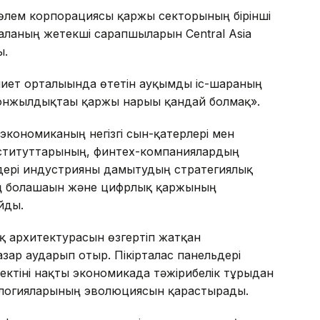
төлем корпорациясы қаржы секторының бірінші
ланың жетекші сарапшыларын Central Asia
ы.
иет орталығында өтетін ауқымды іс-шараның
 онжылдықтағы қаржы нарығы қандай болмақ».
экономиканың негізгі сын-қатерлері мен
институттарының, финтех-компаниялардың
дері индустрияны дамытудың стратегиялық
ің болашағын және цифрлық қаржының
йды.
қ архитектурасын өзгертіп жатқан
зар аударып отыр. Пікірталас панельдері
тіні нақты экономикада тәжірибелік тұрғыдан
ологияларының эволюциясын қарастырады.