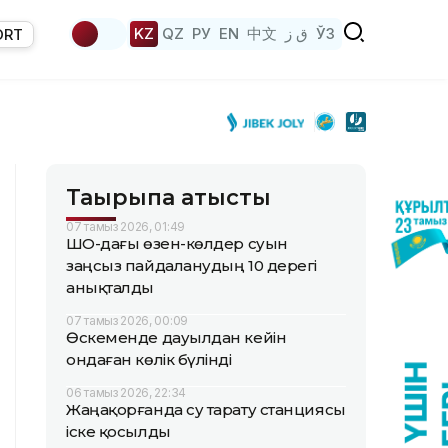
KZ
QZ
РУ
EN
中文
ق ز
ЎЗ
ORT
Тақырыпқа қатысты
07 тамыз 2026, 01:49
ШҚО-дағы өзен-көлдер суын
заңсыз пайдаланудың 10 дерегі
анықталды
07 тамыз 2026, 00:09
Өскеменде дауылдан кейін
ондаған көлік бүлінді
06 тамыз 2026, 22:34
Жаңақорғанда су тарату станциясы
іске қосылды