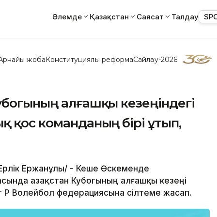
Әлемде
Қазақстан
Саясат
Талдау
SP
Арнайы жоба
Конституциялық реформа
Сайлау-2026
убогының алғашқы кезеңіндегі
қ қос команданың бірі ұтып,
 /Ерлік Ержанұлы/ - Кеше Өскеменде
ында Қазақстан Кубогының алғашқы кезеңі
т ҚР Волейбол федерациясына сілтеме жасап.