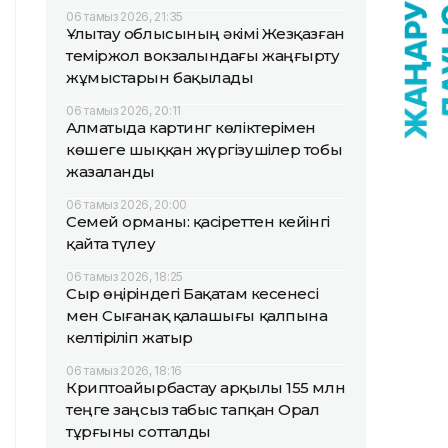
06 тамыз 2026, 21:35
Ұлытау облысының әкімі Жезқазған
теміржол вокзалындағы жаңғырту
жұмыстарын бақылады
06 тамыз 2026, 20:11
Алматыда картинг көліктерімен
көшеге шыққан жүргізушілер тобы
жазаланды
06 тамыз 2026, 20:00
Семей орманы: қасіреттен кейінгі
қайта түлеу
06 тамыз 2026, 18:25
Сыр өңіріндегі Бақатам кесенесі
мен Сығанақ қалашығы қалпына
келтіріліп жатыр
06 тамыз 2026, 18:16
Криптоайырбастау арқылы 155 млн
теңге заңсыз табыс тапқан Орал
тұрғыны сотталды