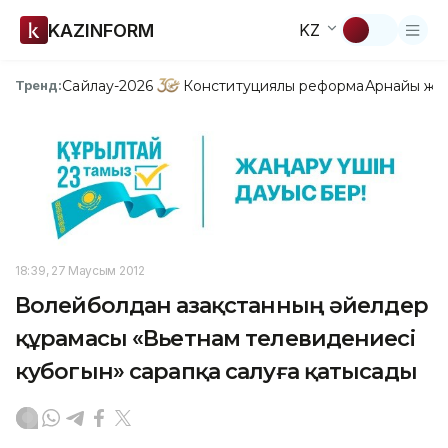
KAZINFORM
KZ
Сайлау-2026
Конституциялық реформа
Арнайы жо
Тренд:
18:39, 27 Маусым 2012
Волейболдан Қазақстанның әйелдер
құрамасы «Вьетнам телевидениесі
кубогын» сарапқа салуға қатысады