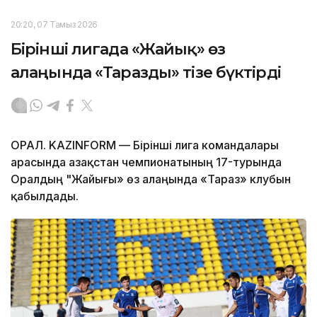
20:20, 07 Тамыз 2026
Бірінші лигада «Жайық» өз
алаңында «Таразды» тізе бүктірді
ОРАЛ. KAZINFORM — Бірінші лига командалары
арасында Қазақстан чемпионатының 17-турында
Оралдың "Жайығы» өз алаңында «Тараз» клубын
қабылдады.