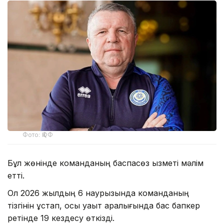
Фото: ҚФФ
Бұл жөнінде команданың баспасөз қызметі мәлім
етті.
Ол 2026 жылдың 6 наурызында команданың
тізгінін ұстап, осы уақыт аралығында бас бапкер
ретінде 19 кездесу өткізді.