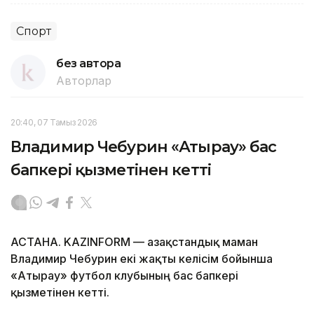
Спорт
без автора
Авторлар
20:40, 07 Тамыз 2026
Владимир Чебурин «Атырау» бас
бапкері қызметінен кетті
АСТАНА. KAZINFORM — Қазақстандық маман
Владимир Чебурин екі жақты келісім бойынша
«Атырау» футбол клубының бас бапкері
қызметінен кетті.