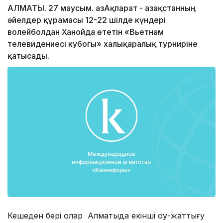
АЛМАТЫ. 27 маусым. ҚазАқпарат - Қазақстанның
әйелдер құрамасы 12-22 шілде күндері
волейболдан Ханойда өтетін «Вьетнам
телевидениесі кубогы» халықаралық турниріне
қатысады.
Кешеден бері олар Алматыда екінші оқу-жаттығу