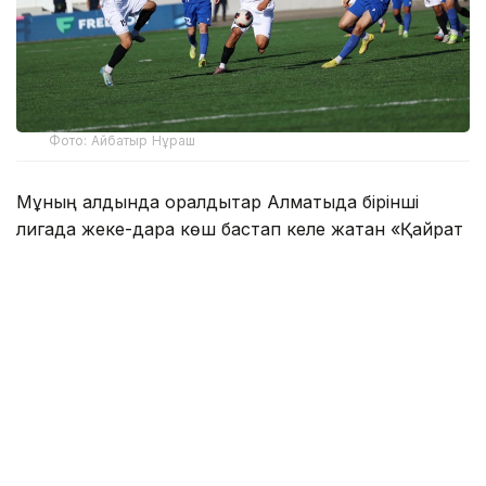
Фото: Айбатыр Нұраш
Мұның алдында оралдықтар Алматыда бірінші
лигада жеке-дара көш бастап келе жатқан «Қайрат
жастарымен» 2:2 есебімен тең ойнаған еді.
Кезінде премьер-лигада өнер көрсеткен
тараздықтар да жоғары орыннан үміткер
командалардың бірі еді.