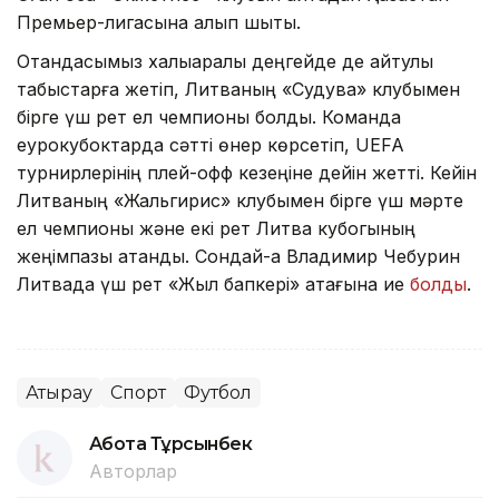
Премьер-лигасына алып шықты.
Отандасымыз халықаралық деңгейде де айтулы
табыстарға жетіп, Литваның «Судува» клубымен
бірге үш рет ел чемпионы болды. Команда
еурокубоктарда сәтті өнер көрсетіп, UEFA
турнирлерінің плей-офф кезеңіне дейін жетті. Кейін
Литваның «Жальгирис» клубымен бірге үш мәрте
ел чемпионы және екі рет Литва кубогының
жеңімпазы атанды. Сондай-ақ Владимир Чебурин
Литвада үш рет «Жыл бапкері» атағына ие
болды
.
Атырау
Спорт
Футбол
Ақбота Тұрсынбек
Авторлар