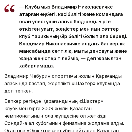
— Клубымыз Владимир Николаевичке
атқарған еңбегі, кәсібилігі және командаға
қосқан үлесі үшін алғыс білдіреді. Бірге
өткізген уақыт, жеңістер мен қиын сәттер
клуб тарихының бір бөлігі болып қала береді.
Владимир Николаевичке алдағы бапкерлік
мансабында сәттілік, мықты денсаулық және
жаңа жеңістер тілейміз, — деп жазылған
хабарламада.
Владимир Чебурин спорттағы жолын Қарағанды
қаласында бастап, жергілікті «Шахтер» клубында
доп тепкен.
Бапкер ретінде Қарағандының «Шахтер»
клубымен бірге 2009 жылы Қазақстан
чемпионатының қола жүлдесіне қол жеткізді.
Сондай-ақ ел кубогының финалына жолдама алды.
Оған қоса «Окжетпес» клубын қайтадан Қазақстан