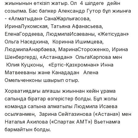
жиынынын өткізіп жатыр. Ол 4 шілдеге дейін
созылмақ. Бас бапкер Александр Гутор бұл жиынға
- «Алматыдан» СанаЖарлығасова,
ИринаЛукомская, Татьяна Афанасьева,
ЕленаГордеева, ЛюдмилаИсаеваны, «Жетісудан»
Ольга Наседкина, Коринна Ишимцева,
ЛюдмилаАнарбаева, МаринаСтороженко, Ирина
Шенбергерді, «Астанадан» ОльгаКарпова мен
Юлия Куцконы,
«Ертіс-Қазхромнан» Инна
Матвееваны және Канададан
Алена
Омельченконы шақырып отыр.
Хорватиядағы алғашқы жиыннан кейін құрама
сапында бірқатар өзгерістер болды. Бұл жолы
команда сапына алматылық Людмила Исаева
қосылғанмен, Зарина Сейітқазинова («Астана») мен
Наталья Акилова («Спартак АМТ») Вьетнамға
бармайтын болды.