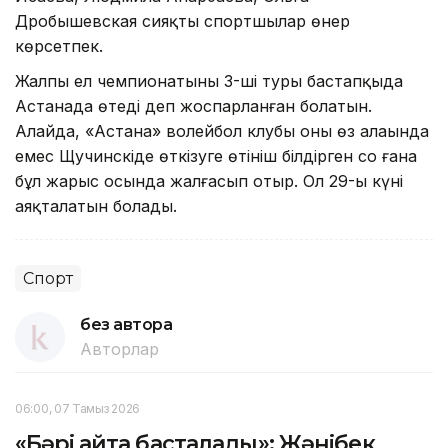
Дробышевская сияқты спортшылар өнер
көрсетпек.
Жалпы ел чемпионатының 3-ші туры бастапқыда
Астанада өтеді деп жоспарланған болатын.
Алайда, «Астана» волейбол клубы оны өз алаңында
емес Щучинскіде өткізуге өтініш білдірген соң ғана
бұл жарыс осында жалғасып отыр. Ол 29-ы күні
аяқталатын болады.
Спорт
без автора
Авторлар
06:00, 07 Тамыз 2026
«Бәрі қайта басталады»: Жәнібек