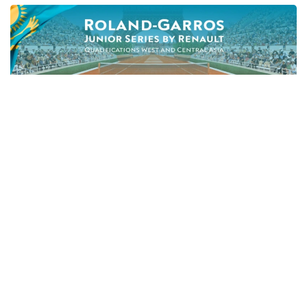
Фото: ҚТФ
Жасөспірімдер арасындағы жарыс Қазақстан
теннис федерациясы мен Азия теннис
федерациясының (ATF) қолдауымен
ұйымдастырылып отыр.
Қазақстан теннис федерациясынан мәлім
еткеніндей, іс-шара Алматы қаласы әкімдігінің