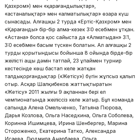
Қазхром») мен «қарағандылықтар»,
«астаналықтар» мен «алматылықтар» өзара күш
сынасады. Алғашқы 2 турда «Ертіс-Қазхром» мен
«Қарағанды» бір-бір алма-кезек 3:0 есебімен ұтқан.
«Астана» болса қос сайыста да «Алматыдан» 3:1,
3:0 есебімен басым түскен болатын. Ал алғашқы 2
турдың қорытындысы бойынша 8 ойында бірде-бір
жеңілістің ащы дәмін татпай, 23 ұпаймен турнир
кестесінде көш бастап келе жатқан
талдықорғандықтар («Жетісу») бүгін жұпсыз қалып
отыр. Асқар Шалқибеков жаттықтыратын
«Жетісу» 2011 жылғы 9 ақпаннан бері ел
чемпионатында жеңіліссіз келе жатыр. Бұл команда
сапында Алена Омельченко, Татьяна Пюрова,
Дарья Козлова, Ольга Наседкина, Ольга Соболева,
Коринна Ишимцева, Ирина Шенбергер, Марина
Стороженко, Екатерина Татко, Александра
Исаева, Людмила Анарбаева, Ольга