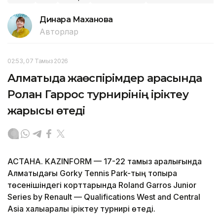
Динара Маханова
Авторлар
02:53, 07 Тамыз 2026
Алматыда жаөспірімдер арасында
Ролан Гаррос турнирінің іріктеу
жарысы өтеді
АСТАНА. KAZINFORM — 17-22 тамыз аралығында
Алматыдағы Gorky Tennis Park-тың топырақ
төсенішіндегі корттарында Roland Garros Junior
Series by Renault — Qualifications West and Central
Asia халықаралық іріктеу турнирі өтеді.