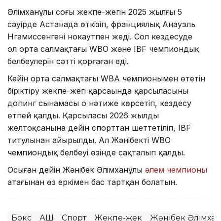
Әлімханұлы соңғы жекпе-жегін 2025 жылғы 5
сәуірде Астанада өткізіп, франциялық Анауэль
Нгамиссенгені нокаутпен жеңді. Сол кездесуде
ол орта салмақтағы WBO және IBF чемпиондық
белбеулерін сәтті қорғаған еді.
Кейін орта салмақтағы WBA чемпионымен өтетін
біріктіру жекпе-жегі қарсаңында қарсыласының
допинг сынамасы оң нәтиже көрсетіп, кездесу
өтпей қалды. Қарсыласы 2026 жылдың
желтоқсанына дейін спорттан шеттетіліп, IBF
титулынан айырылды. Ал Жәнібектің WBO
чемпиондық белбеуі өзінде сақталып қалды.
Осыған дейін Жәнібек Әлімханұлы
әлем чемпионы
атағынан өз еркімен бас тартқан болатын.
Бокс
АҚШ
Спорт
Жекпе-жек
Жәнібек Әлімха