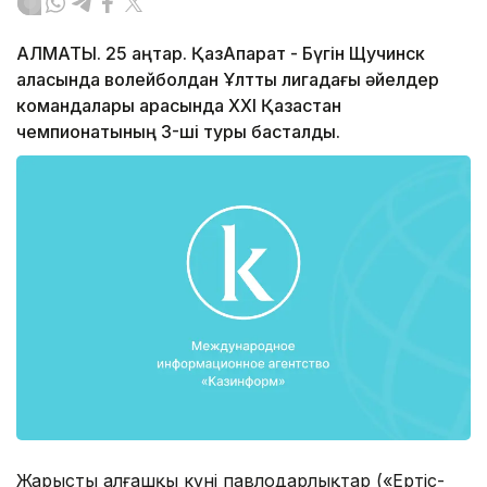
АЛМАТЫ. 25 қаңтар. ҚазАқпарат - Бүгін Щучинск
қаласында волейболдан Ұлттық лигадағы әйелдер
командалары арасында ХХІ Қазақстан
чемпионатының 3-ші туры басталды.
Жарыстың алғашқы күні павлодарлықтар («Ертіс-