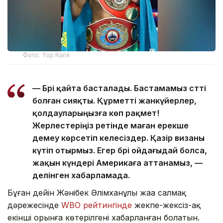
Фото: Top Rank
— Бәрі қайта басталады. Бастамамыз сәтті
болған сияқты. Құрметті жанкүйерлер,
қолдауларыңызға көп рақмет!
Жерлестеріңіз ретінде маған ерекше
демеу көрсетіп келесіздер. Қазір визаны
күтіп отырмыз. Егер бәрі ойдағыдай болса,
жақын күндері Америкаға аттанамыз, —
делінген хабарламада.
Бұған дейін Жәнібек Әлімханұлы жаңа салмақ
дәрежесінде
WBO рейтингінде
жекпе-жексіз-ақ
екінші орынға көтерілгені хабарланған болатын.