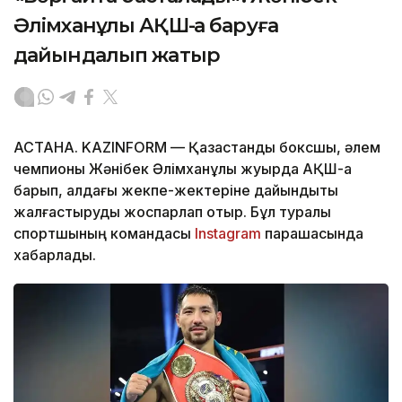
Әлімханұлы АҚШ-қа баруға
дайындалып жатыр
АСТАНА. KAZINFORM — Қазақстандық боксшы, әлем
чемпионы Жәнібек Әлімханұлы жуырда АҚШ-қа
барып, алдағы жекпе-жектеріне дайындықты
жалғастыруды жоспарлап отыр. Бұл туралы
спортшының командасы
Instagram
парақшасында
хабарлады.