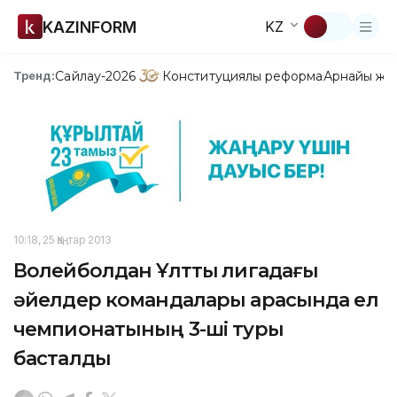
KAZINFORM
KZ
Сайлау-2026
Конституциялық реформа
Арнайы жо
Тренд:
10:18, 25 Қаңтар 2013
Волейболдан Ұлттық лигадағы
әйелдер командалары арасында ел
чемпионатының 3-ші туры
басталды