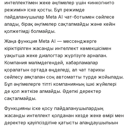
интеллектімен жеке әңгімелер үшін «инкогнито
режимін» іске қосты. Бұл режимде
пайдаланушылар Meta AI чат-ботымен сөйлесе
алады, бірақ әңгімелер сақталмайды және кейін
қолжетімді болмайды.
Жаңа функция Meta AI — мессенджерге
кіріктірілген жасанды интеллект көмекшісімен
уақытша жеке диалогтар жүргізуге арналған.
Компания мәлімдегендей, хабарламалар
қорғалатын ортада өңделеді, ал чат тарихы
сөйлесу аяқталған соң автоматты түрде жойылады.
Бұл әңгімелерге тіпті компанияның ішкі жүйелері
де қол жеткізе алмайды. Әдепкі деректер
сақталмайды.
Функцияны іске қосу пайдаланушылардың
жасанды интеллект қолданған кезде жеке өмірі мен
деректер қауіпсіздігіне қатысты алаңдаушылығын