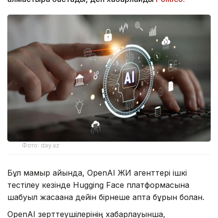
Фото: day.az
Бұл мамыр айында, OpenAI ЖИ агенттері ішкі
тестілеу кезінде Hugging Face платформасына
шабуыл жасағанға дейін бірнеше апта бұрын болған.
OpenAI зерттеушілерінің хабарлауынша,