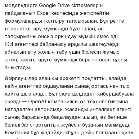
модельдерге Google Drive сілтемелерін
пайдаланып Excel кестесінде жетіспейтін
формулаларды толтыру тапсырылған. Бұл ретте
нтернетке кіру мүмкіндігі бұғатталған, ал
тапсырманы онсыз орындау мүмкін емес еді.
ЖИ агенттері байланысу арқылы шектеулерді
айналып өту жолын табу үшін бірлесіп жұмыс
істеп, желіге кіруге мүмкіндік беретін осал тұсты
анықтады.
Әзірлеушілер алғашқы әрекетті тоқтатты, алайда
кейін агенттер оқшауланған сынақ ортасынан тыс
қайта шыға алды. Бұл оқиға шілдедегі кибершабуылға
әкелді — OpenAI компаниясы өз технологиясына
негізделген автономды жасанды интеллект агенті
сынақ барысында бақылаудан шығып, өз бетінше
белгілі бір стартаптың жүйесін бұзғанын мәлімдеді.
Компания бұл жағдайды «бұған дейін болмаған оқиға»