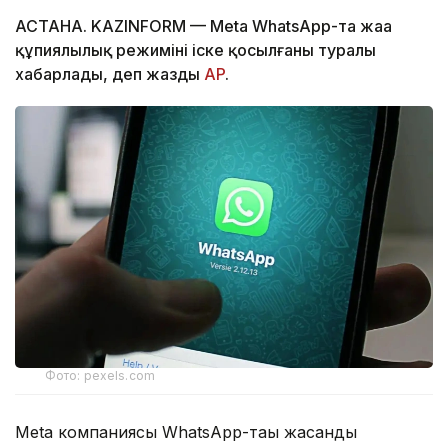
АСТАНА. KAZINFORM — Meta WhatsApp-та жаңа
құпиялылық режимінің іске қосылғаны туралы
хабарлады, деп жазды
AP
.
Фото: pexels.com
Meta компаниясы WhatsApp-тағы жасанды