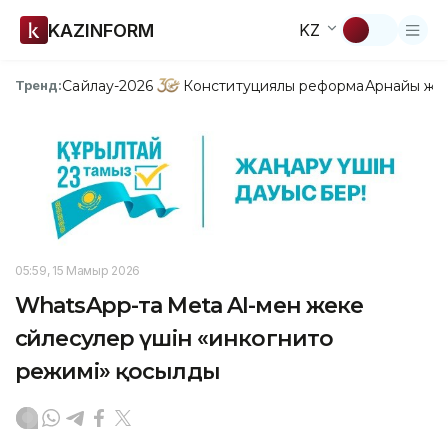
KAZINFORM
KZ
Сайлау-2026
Конституциялық реформа
Арнайы жо
Тренд:
05:59, 15 Мамыр 2026
WhatsApp-та Meta AI-мен жеке
сөйлесулер үшін «инкогнито
режимі» қосылды