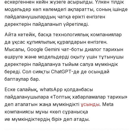
ескергеннен кейін жүзеге асырылды. Үлкен тілдік
модельдер көп көлемдегі ақпаратты, соның ішінде
пайдаланушылардың чатқа ерікті енгізген
деректерін пайдаланып үйретіледі.
Айта кетейік, басқа технологиялық компаниялар
да ұқсас құпиялылық құралдарын енгізген.
Мысалы, Google Gemini чат-боты диалог тарихын
өшіруге және модельдерді оқыту үшін тұтынушы
деректерін пайдалануға тыйым салуға мүмкіндік
береді. Сол сияқты ChatGPT-де де осындай
баптаулар бар.
Еске салайық, whatsApp қолданбасы
пайдаланушыларға «Топтық хабарламалар тарихы»
деп аталатын жаңа мүмкіндікті
ұсынды
. Meta
компаниясы мұны «көп сұранысқа
ие мүмкіндіктердің бірі» деп атады.