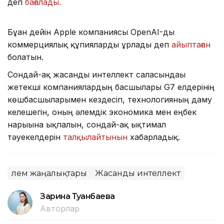
деп
бағалады.
Бұған дейін Apple компаниясы OpenAI-ды
коммерциялық құпияларды ұрлады деп
айыптаған
болатын.
Сондай-ақ жасанды интеллект саласындағы
жетекші компаниялардың басшылары G7 елдерінің
көшбасшыларымен кездесіп, технологияның даму
келешегін, оның әлемдік экономика мен еңбек
нарығына ықпалын, сондай-ақ ықтимал
тәуекелдерін
талқылайтынын
хабарладық.
Әлем жаңалықтары
Жасанды интеллект
Зарина Туғанбаева
Авторлар