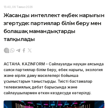
15:40, 06 Тамыз 2026
Жасанды интеллект еңбек нарығын
өзгертуде: партиялар білім беру мен
болашақ мамандықтарды
талқылады
АСТАНА. KAZINFORM – Сайлауалды науқан аясында
саяси партиялар білім беру, еңбек нарығы, экология
және өңірлік даму мәселелері бойынша
ұсыныстарын таныстырды. Тиісті бастамалар
телевизиялық дебат барысында және
сайлаушылармен өткен кездесуде көтерілді.