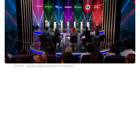
Фото: видеодан алынған скрин
Сайлауалды науқан аясындағы партиялардың
қызметі
«Әділет»
партиясының өкілдері мен Құрылтай
депутаттығына үміткерлері Қызылорда облысы
жұртшылығымен кездесу өткізді. Басқосуға
энергетика, ауыл шаруашылығы, кәсіпкерлік, білім
беру, өнер және мәдениет салаларының өкілдері