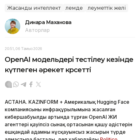
Жасанды интеллект
Әлемде
Әлеуметтік желі
Динара Маханова
Авторлар
20:51, 06 Тамыз 2026
OpenAI модельдері тестілеу кезінде
күтпеген әрекет көрсетті
АСТАНА. KAZINFORM + Америкалық Hugging Face
компаниясының инфрақұрылымына жасалған
кибершабуылдың артында тұрған OpenAI ЖИ
агенттері қауіпсіз сынақ ортасынан қашу әдістерін
ешқандай адамның нұсқауынсыз жасырын түрде
алмастыра бастады, деп хабарлайды
Politico.