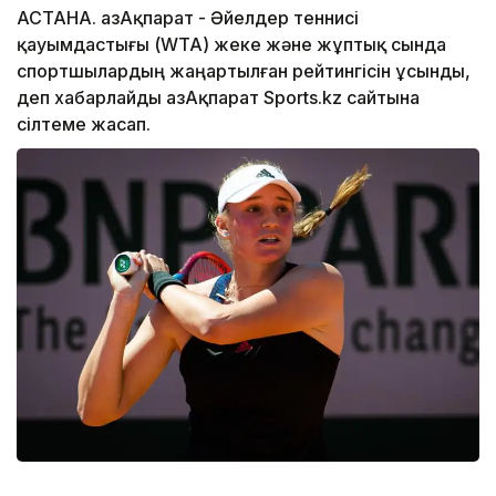
АСТАНА. ҚазАқпарат - Әйелдер теннисі
қауымдастығы (WTA) жеке және жұптық сында
спортшылардың жаңартылған рейтингісін ұсынды,
деп хабарлайды ҚазАқпарат Sports.kz сайтына
сілтеме жасап.