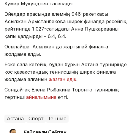
Кумар Мукундпен таласады.
Әйелдер арасында әлемнің 946-ракеткасы
Асылжан Арыстанбекова ширек финалда ресейлік,
рейтингіде 1 027-сатыдағы Анна Пушкареваны
қапы қалдырды – 6:4, 6:4.
Осылайша, Асылжан да жартылай финалға
жолдама алды.
Еске сала кетейік, бұдан бұрын Астана турнирінде
қос қазақстандық теннисшінің ширек финалға
жолдама алғанын
жазған едік
.
Сондай-ақ Елена Рыбакина Торонто турнирінің
төртінші
айналымына
өтті.
Астана
Спорт
Теннис
Ғайсағали Сейтақ