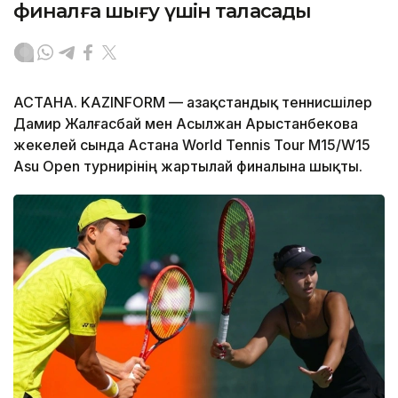
финалға шығу үшін таласады
АСТАНА. KAZINFORM — Қазақстандық теннисшілер
Дамир Жалғасбай мен Асылжан Арыстанбекова
жекелей сында Астана World Tennis Tour M15/W15
Asu Open турнирінің жартылай финалына шықты.