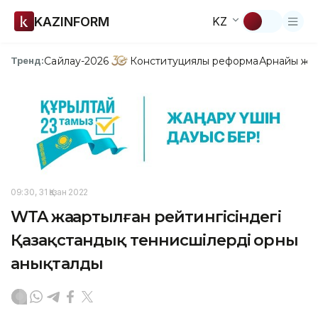
KAZINFORM
KZ
Сайлау-2026
Конституциялық реформа
Арнайы жо
Тренд:
09:30, 31 Қазан 2022
WTA жаңартылған рейтингісіндегі
Қазақстандық теннисшілердің орны
анықталды