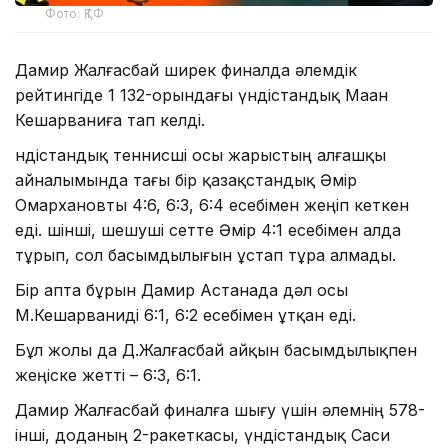
Фото: ҚТФ
Дамир Жалғасбай ширек финалда әлемдік
рейтингіде 1 132-орындағы үндістандық Маан
Кешарваниға тап келді.
Үндістандық теннисші осы жарыстың алғашқы
айналымында тағы бір қазақстандық Әмір
Омархановты 4:6, 6:3, 6:4 есебімен жеңіп кеткен
еді. Үшінші, шешуші сетте Әмір 4:1 есебімен алда
тұрып, сол басымдылығын ұстап тұра алмады.
Бір апта бұрын Дамир Астанада дәл осы
М.Кешарваниді 6:1, 6:2 есебімен ұтқан еді.
Бұл жолы да Д.Жалғасбай айқын басымдылықпен
жеңіске жетті – 6:3, 6:1.
Дамир Жалғасбай финалға шығу үшін әлемнің 578-
інші, доданың 2-ракеткасы, үндістандық Саси