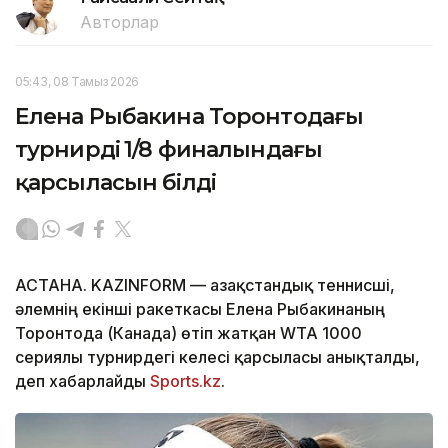
Авторлар
05:43, 08 Тамыз 2026
Елена Рыбакина Торонтодағы
турнирдің 1/8 финалындағы
қарсыласын білді
АСТАНА. KAZINFORM — Қазақстандық теннисші,
әлемнің екінші ракеткасы Елена Рыбакинаның
Торонтода (Канада) өтіп жатқан WTA 1000
сериялы турнирдегі келесі қарсыласы анықталды,
деп хабарлайды
Sports.kz
.