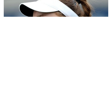
Фото: Sports.kz
1/8 финалда Рыбакина ресейлік Людмила
Самсоновамен (55-орын) кездеседі. Самсонова
үшінші айналымда австралиялық Майя Джойнтты
(75-орын) 7:5, 6:7, 6:2 есебімен жеңді.
Елена Рыбакинаның Canadian Open-2026
турниріндегі өнеріне келсек, ол екінші айналымда