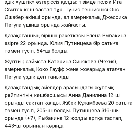
Үздік «үштік» өзгеріссіз қалды: тізімде поляк Ига
Свитек көш бастап тұр, Тунис теннисшісі Онс
Джабер екінші орында, ал америкалық Джессика
Пегула үшінші орында жайғасты.
Қазақстанның бірінші ракеткасы Елена Рыбакина
әзірге 22-орында. Юлия Путинцева бір сатыға
төмен түсіп, 54-ші болды.
Жұптық сайыста Катерина Синякова (Чехия),
америкалық Коко Гауфф және жоғарыда аталған
Пегула үздік деп танылды.
Қазақстандық әйелдер арасындағы жұптық
рейтингінің көшбасшысы Анна Данилина 12-ші
орынды сақтап қалды. Жібек Құламбаева 20 сатыға
төмен түсіп, 205-ші болды. Путинцева 316-шы
орында (+7), Рыбакина 12 жолды артқа тастап,
443-ші орыннан көрінді.