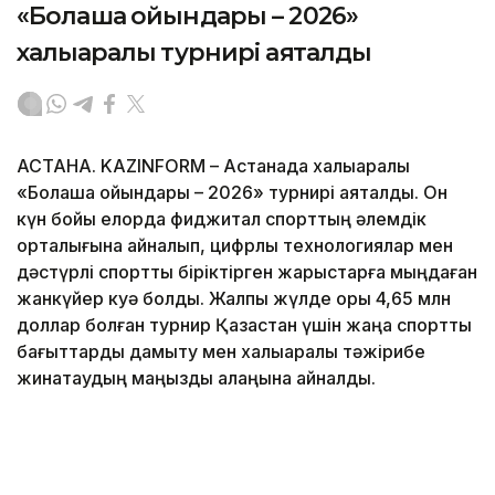
«Болашақ ойындары – 2026»
халықаралық турнирі аяқталды
АСТАНА. KAZINFORM – Астанада халықаралық
«Болашақ ойындары – 2026» турнирі аяқталды. Он
күн бойы елорда фиджитал спорттың әлемдік
орталығына айналып, цифрлық технологиялар мен
дәстүрлі спортты біріктірген жарыстарға мыңдаған
жанкүйер куә болды. Жалпы жүлде қоры 4,65 млн
доллар болған турнир Қазақстан үшін жаңа спорттық
бағыттарды дамыту мен халықаралық тәжірибе
жинақтаудың маңызды алаңына айналды.