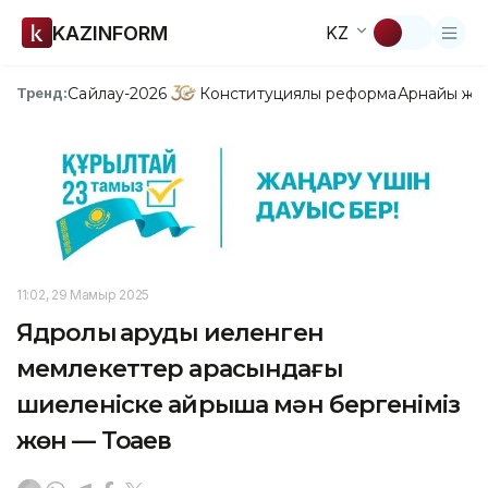
KAZINFORM
KZ
Сайлау-2026
Конституциялық реформа
Арнайы жо
Тренд:
11:02, 29 Мамыр 2025
Ядролық қаруды иеленген
мемлекеттер арасындағы
шиеленіске айрықша мән бергеніміз
жөн — Тоқаев