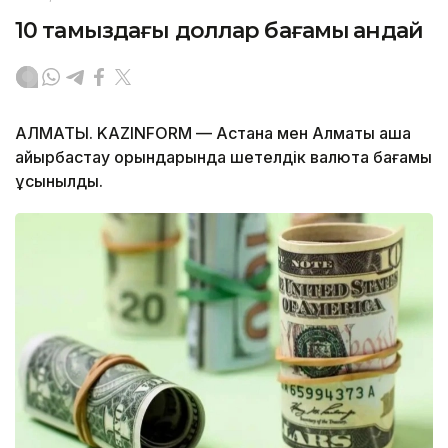
10 тамыздағы доллар бағамы қандай
АЛМАТЫ. KAZINFORM — Астана мен Алматы ақша
айырбастау орындарында шетелдік валюта бағамы
ұсынылды.