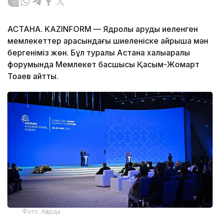
АСТАНА. KAZINFORM — Ядролық қаруды иеленген
мемлекеттер арасындағы шиеленіске айрықша мән
бергеніміз жөн. Бұл туралы Астана халықаралық
форумында Мемлекет басшысы Қасым-Жомарт
Тоқаев айтты.
Фото: Ақорда