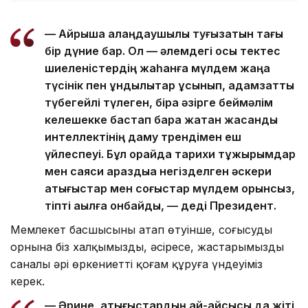
— Айрықша алаңдаушылық туғызатын тағы
бір дүние бар. Ол — әлемдегі осы тектес
шиеленістердің жаһанға мүлдем жаңа
түсінік пен құндылықтар ұсынып, адамзатты
түбегейлі түлеген, бірақ әзірге беймәлім
келешекке бастап бара жатқан жасанды
интеллектінің даму трендімен еш
үйлеспеуі. Бұл орайда тарихи тұжырымдар
мен саяси араздыққа негізделген әскери
қақтығыстар мен соғыстар мүлдем орынсыз,
тіпті ақылға қонбайды, — деді Президент.
Мемлекет басшысының атап өтуінше, соғысудың
орнына біз халқымызды, әсіресе, жастарымызды
саналы әрі өркениетті қоғам құруға үндеуіміз
керек.
— Әрине, қақтығыстардың қай-қайсысы да жіті