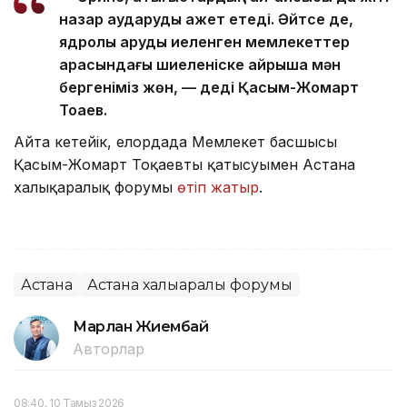
назар аударуды қажет етеді. Әйтсе де,
ядролық қаруды иеленген мемлекеттер
арасындағы шиеленіске айрықша мән
бергеніміз жөн, — деді Қасым-Жомарт
Тоқаев.
Айта кетейік, елордада Мемлекет басшысы
Қасым-Жомарт Тоқаевтың қатысуымен Астана
халықаралық форумы
өтіп жатыр
.
Астана
Астана халықаралық форумы
Марлан Жиембай
Авторлар
08:40, 10 Тамыз 2026