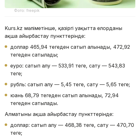
Фото: freepik
Kurs.kz мәліметінше, қазіргі уақытта елорданың
ақша айырбастау пункттерінде:
доллар 465,94 теңгеден сатып алынады, 472,92
теңгеден сатылады;
еуро: сатып алу — 533,91 теңге, сату — 543,83
теңге;
рубль: сатып алу — 5,45 теңге, сату — 5,65 теңге;
юань 68,79 теңгеден сатып алынады, 72,94
теңгеден сатылады.
Алматының ақша айырбастау пункттерінде:
доллар: сатып алу — 468,38 теңге, сату — 470,70
теңге;