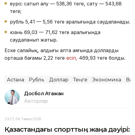
еуро: сатып алу — 538,36 теңге, сату — 543,68
теңге;
рубль 5,41 — 5,56 теңге аралығында саудаланады.
юань 69,03 — 71,62 теңге аралығында
саудаланып жатыр.
Еске салайық, алдыңғы апта аяғында доллардың
орташа бағамы 2,22 теңге
өсіп,
469,93 теңге болды.
Астана
Рубль
Доллар
Теңге
Экономика
Ва
Досбол Атажан
Авторлар
23:27, 09 Тамыз 2026
Қазақстандағы спорттың жаңа дәуірі: