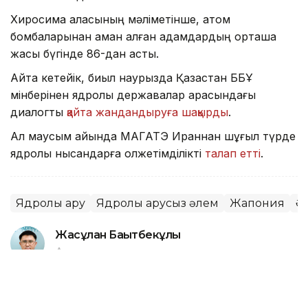
Хиросима қаласының мәліметінше, атом
бомбаларынан аман қалған адамдардың орташа
жасы бүгінде 86-дан асты.
Айта кетейік, биыл наурызда Қазақстан ББҰ
мінберінен ядролық державалар арасындағы
диалогты
қайта жандандыруға шақырды
.
Ал маусым айында МАГАТЭ Ираннан шұғыл түрде
ядролық нысандарға қолжетімділікті
талап етті
.
Ядролық қару
Ядролық қарусыз әлем
Жапония
Ә
Жасұлан Бақытбекұлы
Авторлар
03:51, 21 Шілде 2026