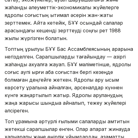
жаһандық әлеуметтік-экономикалық жүйелерге
ядролық соғыстың ықтимал әсерін жан-жақты
зерттемек. Айта кетейік, БҰҰ осындай салалар
арасындағы кешенді зерттеуді соңғы рет 1988
жылы жүргізген болатын.
Топтың құрылуы БҰҰ Бас Ассамблеясының қарарына
негізделген. Сарапшыларды тағайындау — қазіргі
жаһандық ахуалға жауап. БҰҰ мәліметінше, ядролық
соғыс қаупі қырғи қабақ соғыстан бергі кезеңде
болмаған деңгейге жеткен. Ядролық қару қысым
көрсету құралына айналған, арсеналдар күннен
күнге жаңартылып жатыр. Ядролық қаруланудың
жаңа жарысы шындыққа айналып, тежеу жүйелері
әлсіреген.
Топ құрамына әртүрлі ғылыми салаларды қамтитын
жетекші сарапшылар енген. Олар ақпарат жинауда
халықаралық және өңірлік ұйымдардан, азаматтық