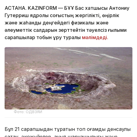
АСТАНА. KAZINFORM — БҰҰ Бас хатшысы Антониу
Гутерриш ядролық соғыстың жергілікті, өңірлік
және жаһандық деңгейдегі физикалық және
әлеуметтік салдарын зерттейтін тәуелсіз ғылыми
сарапшылар тобын құру туралы
мәлімдеді.
Фото: ОДВЗЯИ
Бұл 21 сарапшыдан тұратын топ қоғамдық денсаулық
сақтау, экожүйелер, ауыл шаруашылығы және