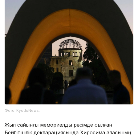
Фото: KyodoNews.
Жыл сайынғы мемориалдық рәсімде оқылған
Бейбітшілік декларациясында Хиросима қаласының