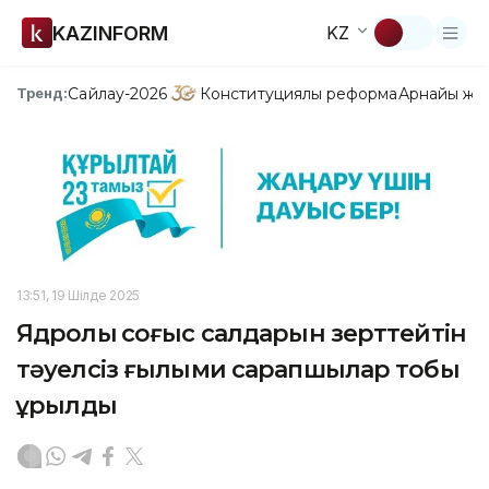
KAZINFORM
KZ
Сайлау-2026
Конституциялық реформа
Арнайы жо
Тренд:
13:51, 19 Шілде 2025
Ядролық соғыс салдарын зерттейтін
тәуелсіз ғылыми сарапшылар тобы
құрылды