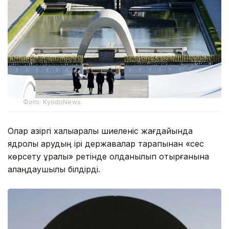
Фото: KyodoNews
Олар қазіргі халықаралық шиеленіс жағдайында
ядролық қарудың ірі державалар тарапынан «сес
көрсету құралы» ретінде қолданылып отырғанына
алаңдаушылық білдірді.