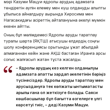
мэрі Казуми Мацуи ядролық қарудың адамзатқа
төндіретін қаупін елемеу мен күш қолдануды қалыпты
құбылысқа айналдыру ақырында Хиросима мен
Нагасакидағы қасіреттің қайталануына әкелуі мүмкін
екенін айтты.
Оның бұл мәлімдемесі Ядролық қаруды таратпау
туралы шартқа (ЯҚТШ) қатысушы елдердің соңғы
шолу конференциясы қорытынды құжат қабылдай
алмағаннан кейін және АҚШ бастаған Иранға қарсы
соғыс жалғасып жатқан тұста жасалды.
– Ядролық қарудың кез келген қолданылуы
адамзатқа апатты зардап әкелетінін бәріңіз
түсінесіздер. Ядролық қаруды таратпау мен
қарусыздануға тек көпжақты ынтымақтастық
арқылы ғана қол жеткізуге болады. Саяси
көшбасшылар бұл бағытта өзгелерге үлгі
көрсетуі тиіс, – деді Казуми Мацуи.