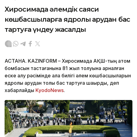
Хиросимада әлемдік саяси
көшбасшыларға ядролық қарудан бас
тартуға үндеу жасалды
АСТАНА. KAZINFORM – Хиросимада АҚШ-тың атом
бомбасын тастағанына 81 жыл толуына арналған
еске алу рәсімінде қала билігі әлем көшбасшыларын
ядролық қарудан толық бас тартуға шақырды, деп
хабарлайды
KyodoNews
.