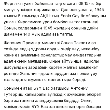
Жергілікті уақыт бойынша таңғы сағат 08:15-те бір
минут үнсіздік жарияланды. Дәл осы уақытта, 1945
жылғы 6 тамызда АҚШ-тың Enola Gay бомбалаушы
ұшағы Хиросимаға уран бомбасын тастаған еді.
Соның салдарынан 1945 жылдың соңына дейін
шамамен 140 мың адам қаза тапты.
Жапония Премьер-министрі Санаэ Такаити өз
сөзінде елдің ядролық қаруды өндірмеу, иеленбеу
және өз аумағына орналастырмау қағидаттарына
адал екенін мәлімдеді. Оның айтуынша, ядролық
шабуылдың зардабын көрген жалғыз мемлекет
ретінде Жапония ядролық қарудан азат әлем құру
жолындағы жұмысты жалғастыра береді.
Сонымен қатар БҰҰ Бас хатшысы Антониу
Гутерриш халықаралық қауіпсіздік жүйесінің әлсіреп
бара жатқанына алаңдаушылық білдірді. Оның
мәлімдемесін БҰҰ Бас хатшысының орынбасары