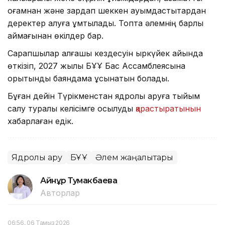
қоғамнан және зардап шеккен қауымдастықтардан
деректер алуға ұмтылады. Топта әлемнің барлық
аймағынан өкілдер бар.
Сарапшылар алғашқы кездесуін қыркүйек айында
өткізіп, 2027 жылы БҰҰ Бас Ассамблеясына
қорытынды баяндама ұсынатын болады.
Бұған дейін Түрікменстан ядролық қаруға тыйым
салу туралы келісімге қосылуды
қарастыратынын
хабарлаған едік.
Ядролық қару
БҰҰ
Әлем жаңалықтары
Айнұр Тумакбаева
Авторлар
06:56, 06 Тамыз 2026