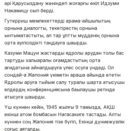
әрі Қарусыздану жөніндегі жоғарғы өкіл Идзуми
Накамицу оқып берді.
Гутерриш мемлекеттерді қарама-қайшылықтың
орнына диалогты, текетірестің орнына
ынтымақтастықты, ал тар ұлттық мүдденің орнына
ортақ қауіпсіздікті таңдауға шақырды.
Казуми Мацуи жастарды ядролық қарудан толық бас
тартуды халықаралық қоғамдастықтың ортақ
қағидатына айналдыруға үлес қосуға үндеді. Ол
сондай-ақ Жапония үкіметін қараша айында өтетін
Ядролық қаруға тыйым салу туралы шартқа қатысушы
елдердің конференциясына бақылаушы ретінде
қатысуға шақырды.
Үш күннен кейін, 1945 жылғы 9 тамызда, АҚШ
екінші атом бомбасын Нагасакиге тастады. Алты
күннен соң Жапония тізе бүгіп, Екінші дүниежүзілік
соғыс аяқталды.