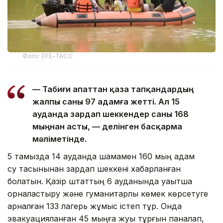
Фото: EFE-ТАСС
— Табиғи апаттан қаза тапқандардың
жалпы саны 97 адамға жетті. Ал 15
ауданда зардап шеккендер саны 168
мыңнан асты, — делінген басқарма
мәліметінде.
5 тамызда 14 ауданда шамамен 160 мың адам
су тасқынынан зардап шеккені хабарланған
болатын. Қазір штаттың 6 ауданында уақытша
орналастыру және гуманитарлық көмек көрсетуге
арналған 133 лагерь жұмыс істеп тұр. Онда
эвакуацияланған 45 мыңға жуық тұрғын паналап,