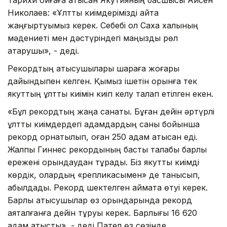
Николаев: «Ұлттық киімдерімізді қайта
жаңғыртуымыз керек. Себебі ол Саха халқының
мәдениеті мен дәстүріндегі маңызды рөл
атқарушы», - деді.
Рекордтың қатысушылары шараға жоғары
дайындықпен келген. Қымыз ішетін орынға тек
якуттың ұлттық киімін киіп келу талап етілген екен.
«Бұл рекордтың жаңа санаты. Бұған дейін әртүрлі
ұлттық киімдердегі адамдардың саны бойынша
рекорд орнатылып, оған 250 адам қатысқан еді.
Жалпы Гиннес рекордының басты талабы барлық
ережені орындаудан тұрады. Біз якуттық киімді
көрдік, олардың «репликасымен» де танысып,
қабылдадық. Рекорд шектелген аймақта өтуі керек.
Барлық қатысушылар өз орындарында рекорд
аяқталғанға дейін тұруы керек. Барлығы 16 620
адам қатысты», - деді Пател өз сөзінде.