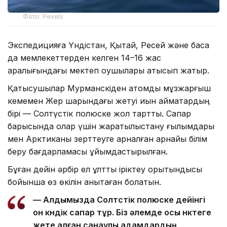
Фото: Pexels
Экспедицияға Үндістан, Қытай, Ресей және басқа
да мемлекеттерден келген 14–16 жас
аралығындағы мектеп оқушылары қатысып жатыр.
Қатысушылар Мурманскіден атомдық мұзжарғыш
кемемен Жер шарындағы жетуі қиын аймақтардың
бірі — Солтүстік полюске жол тартты. Сапар
барысында олар үшін жаратылыстану ғылымдары
мен Арктиканы зерттеуге арналған арнайы білім
беру бағдарламасы ұйымдастырылған.
Бұған дейін әрбір ел ұлттық іріктеу қорытындысы
бойынша өз өкілін анықтаған болатын.
— Алдымызда Солтүстік полюске дейінгі
он күндік сапар тұр. Біз әлемде осы нүктеге
жете алған санаулы адамдардың