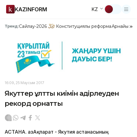
KAZINFORM
KZ
Сайлау-2026
Конституциялық реформа
Арнайы жо
Тренд:
16:09, 25 Маусым 2017
Якуттер ұлттық киімін қадірлеуден
рекорд орнатты
АСТАНА. ҚазАқпарат - Якутия астанасының