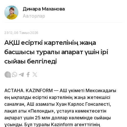
Динара Маханова
Авторлар
23:12, 06 Тамыз 2026
АҚШ есірткі картелінің жаңа
басшысы туралы ақпарат үшін ірі
сыйақы белгіледі
АСТАНА. KAZINFORM — АҚШ үкіметі Мексикадағы
ең ықпалды есірткі картелінің жаңа жетекшісі
саналған, АҚШ азаматы Хуан Карлос Гонсалесті,
лақап аты «Пелонды», ұстауға көмектесетін
ақпарат үшін 25 млн доллар көлемінде сыйақы
ұсынды. Бұл туралы Kazinform агенттігінің