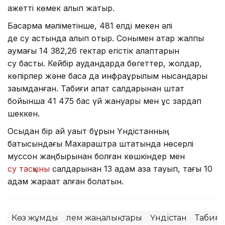
қажетті көмек алып жатыр.
Басқарма мәліметінше, 481 елді мекен әлі
де су астында қалып отыр. Сонымен қатар жалпы
аумағы 14 382,26 гектар егістік алқаптарын
су басты. Кейбір аудандарда бөгеттер, жолдар,
көпірлер және басқа да инфрақұрылым нысандары
зақымданған. Табиғи апат салдарынан штат
бойынша 41 475 бас үй жануары мен құс зардап
шеккен.
Осыдан бір ай уақыт бұрын Үндістанның
батысындағы Махараштра штатында нөсерлі
муссон жаңбырынан болған көшкіндер мен
су тасқыны
салдарынан 13 адам қаза тауып, тағы 10
адам жарақат алған болатын.
Көз жұмды
Әлем жаңалықтары
Үндістан
Табиғи