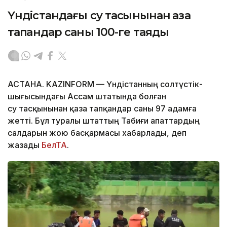
Үндістандағы су тасқынынан қаза
тапқандар саны 100-ге таяды
АСТАНА. KAZINFORM — Үндістанның солтүстік-
шығысындағы Ассам штатында болған
су тасқынынан қаза тапқандар саны 97 адамға
жетті. Бұл туралы штаттың Табиғи апаттардың
салдарын жою басқармасы хабарлады, деп
жазады
БелТА
.