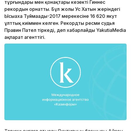
тұрғындары мен қонақтары кезекті Гиннес
рекордын орнатты. Бұл жолы Ус Хатын жеріндегі
Ысыаха Туймаады-2017 мерекесіне 16 620 якут
ұлттық киіммен келген. Рекордты ресми судья
Правин Пател тіркеді, деп хабарлайды YakutiaMedia
ақпарат агенттігі.
Тарихи оқиғаға қатысқан Якутияның басшысы Айсен