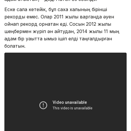
Еске сала кетейік, бұл саха халқының бірінші
рекорды емес. Олар 2011 жылы варганда әуен
ойнап рекорд орнатқан еді. Сосын 2012 жылы
шеңбермен жүріп ән айтудан, 2014 жылы 11 мың
адам бір уақытта қымыз ішіп елді таңғалдырған
болатын.