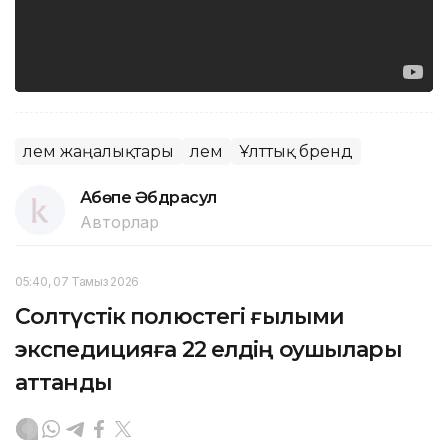
Әлем жаңалықтары
Әлем
Ұлттық бренд
Ақбөпе Әбдрасул
Авторлар
05:40, 07 Тамыз 2026
Солтүстік полюстегі ғылыми
экспедицияға 22 елдің оқушылары
аттанды