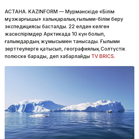
АСТАНА. KAZINFORM — Мурманскіде «Білім
мұзжарғышы» халықаралық ғылыми-білім беру
экспедициясы басталды. 22 елден келген
жасөспірімдер Арктикада 10 күн болып,
ғалымдардың жұмысымен танысады. Ғылыми
зерттеулерге қатысып, географиялық Солтүстік
полюске барады, деп хабарлайды
TV BRICS
.