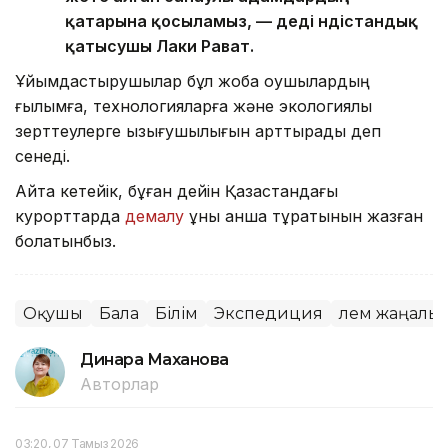
қатарына қосыламыз, — деді үндістандық
қатысушы Лаки Рават.
Ұйымдастырушылар бұл жоба оқушылардың
ғылымға, технологияларға және экологиялық
зерттеулерге қызығушылығын арттырады деп
сенеді.
Айта кетейік, бұған дейін Қазақстандағы
курорттарда
демалу
құны қанша тұратынын жазған
болатынбыз.
Оқушы
Бала
Білім
Экспедиция
Әлем жаңалы
Динара Маханова
Авторлар
03:20, 07 Тамыз 2026