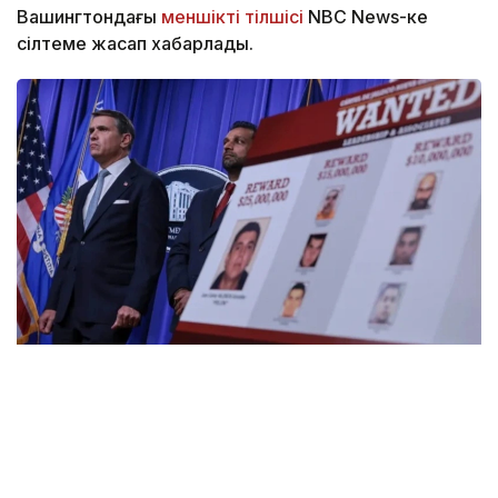
Вашингтондағы
меншікті тілшісі
NBC News-ке
сілтеме жасап хабарлады.
Фото: EAGLE.mn
Сыйақы көлемі бұрынғы 5 млн доллардан 25 млн
долларға дейін ұлғайтылды. Сонымен қатар
Дональд Трамп әкімшілігі «Халисконың жаңа буын