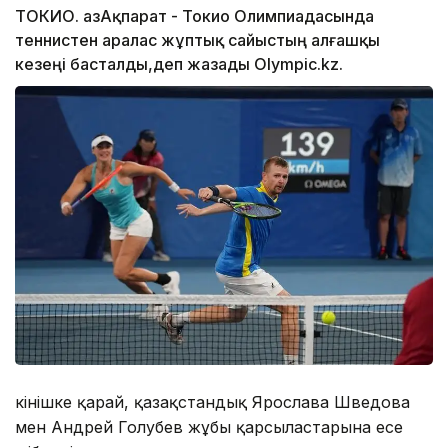
ТОКИО. ҚазАқпарат - Токио Олимпиадасында
теннистен аралас жұптық сайыстың алғашқы
кезеңі басталды,деп жазады Olympic.kz.
Өкінішке қарай, қазақстандық Ярослава Шведова
мен Андрей Голубев жұбы қарсыластарына есе