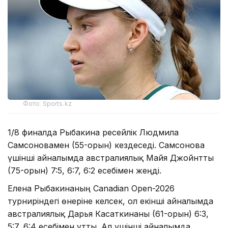
Фото: Sports.kz
1/8 финалда Рыбакина ресейлік Людмила
Самсоновамен (55-орын) кездеседі. Самсонова
үшінші айналымда австралиялық Майя Джойнтты
(75-орын) 7:5, 6:7, 6:2 есебімен жеңді.
Елена Рыбакинаның Canadian Open-2026
турниріндегі өнеріне келсек, ол екінші айналымда
австралиялық Дарья Касаткинаны (61-орын) 6:3,
5:7, 6:4 есебімен ұтты. Ал үшінші айналымда