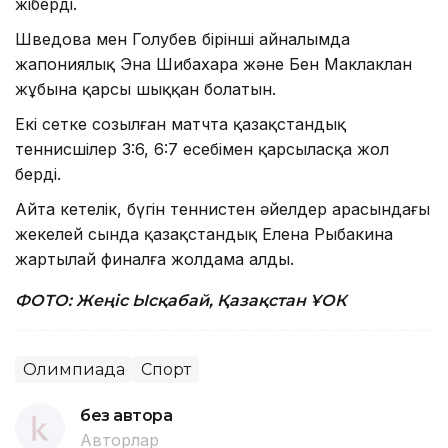
жіберді.
Шведова мен Голубев бірінші айналымда
жапониялық Эна Шибахара және Бен Маклаклан
жұбына қарсы шыққан болатын.
Екі сетке созылған матчта қазақстандық
теннисшілер 3:6, 6:7 есебімен қарсыласқа жол
берді.
Айта кетелік, бүгін теннистен әйелдер арасындағы
жекелей сында қазақстандық Елена Рыбакина
жартылай финалға жолдама алды.
ФОТО: Жеңіс Ысқабай, Қазақстан ҰОК
Олимпиада
Спорт
без автора
Авторлар