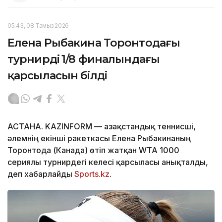
05:43, 08 Тамыз 2026
Елена Рыбакина Торонтодағы
турнирдің 1/8 финалындағы
қарсыласын білді
АСТАНА. KAZINFORM — Қазақстандық теннисші,
әлемнің екінші ракеткасы Елена Рыбакинаның
Торонтода (Канада) өтіп жатқан WTA 1000
сериялы турнирдегі келесі қарсыласы анықталды,
деп хабарлайды
Sports.kz
.