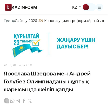
KAZINFORM
KZ
Сайлау-2026
Конституциялық реформа
Арнайы жо
Тренд:
20:53, 28 Шілде 2021
Ярослава Шведова мен Андрей
Голубев Олимпиаданың жұптық
жарысында жеңіліп қалды