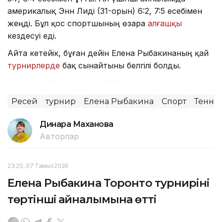
америкалық Энн Лиді (31-орын) 6:2, 7:5 есебімен
жеңді. Бұл қос спортшының өзара
алғашқы
кездесуі еді.
Айта кетейік, бұған дейін Елена Рыбакинаның қай
турнирлерде
бақ сынайтыны белгілі болды.
Ресей
турнир
Елена Рыбакина
Спорт
Тенни
Динара Маханова
Авторлар
23:20, 07 Тамыз 2026
Елена Рыбакина Торонто турнирінің
төртінші айналымына өтті