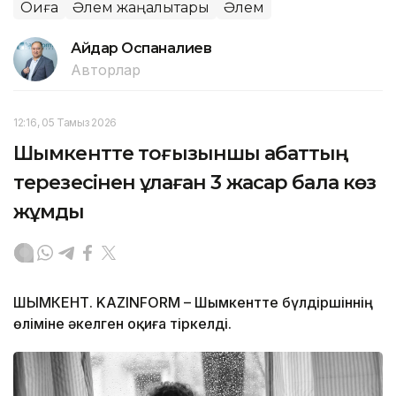
Оқиға
Әлем жаңалықтары
Әлем
Айдар Оспаналиев
Авторлар
12:16, 05 Тамыз 2026
Шымкентте тоғызыншы қабаттың
терезесінен құлаған 3 жасар бала көз
жұмды
ШЫМКЕНТ. KAZINFORM – Шымкентте бүлдіршіннің
өліміне әкелген оқиға тіркелді.