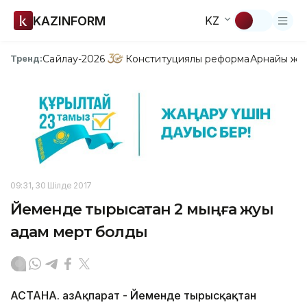
KAZINFORM
KZ
Сайлау-2026
Конституциялық реформа
Арнайы жо
Тренд:
09:31, 30 Шілде 2017
Йеменде тырысқақтан 2 мыңға жуық
адам мерт болды
АСТАНА. ҚазАқпарат - Йеменде тырысқақтан