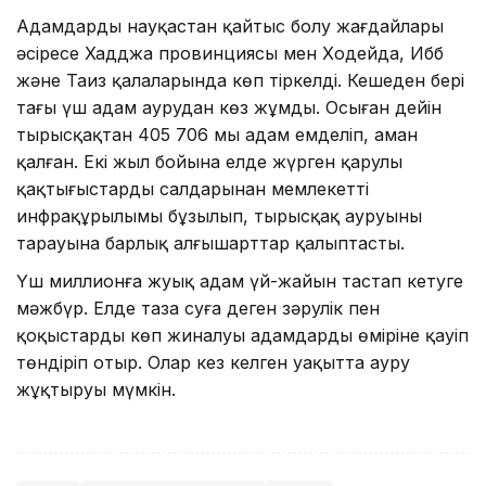
Адамдардың науқастан қайтыс болу жағдайлары
әсіресе Хадджа провинциясы мен Ходейда, Ибб
және Таиз қалаларында көп тіркелді. Кешеден бері
тағы үш адам аурудан көз жұмды. Осыған дейін
тырысқақтан 405 706 мың адам емделіп, аман
қалған. Екі жыл бойына елде жүрген қарулы
қақтығыстардың салдарынан мемлекеттің
инфрақұрылымы бұзылып, тырысқақ ауруының
тарауына барлық алғышарттар қалыптасты.
Үш миллионға жуық адам үй-жайын тастап кетуге
мәжбүр. Елде таза суға деген зәрулік пен
қоқыстардың көп жиналуы адамдардың өміріне қауіп
төндіріп отыр. Олар кез келген уақытта ауру
жұқтыруы мүмкін.