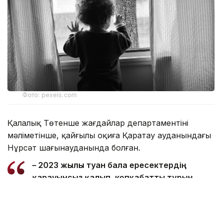
Фото: pexels.com
Қалалық Төтенше жағдайлар департаментінің
мәліметінше, қайғылы оқиға Қаратау ауданындағы
Нұрсәт шағынауданында болған.
– 2023 жылы туған бала ересектердің
қарауынсыз қалып, көпқабатты тұрғын
үйдің тоғызыншы қабатындағы пәтердің
терезесінен абайсызда құлап кеткен. Алған
жарақатынан бүлдіршін оқиға орнында көз