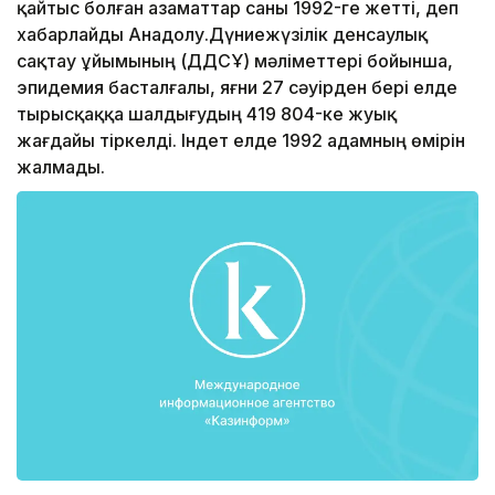
қайтыс болған азаматтар саны 1992-ге жетті, деп
хабарлайды Анадолу.Дүниежүзілік денсаулық
сақтау ұйымының (ДДСҰ) мәліметтері бойынша,
эпидемия басталғалы, яғни 27 сәуірден бері елде
тырысқаққа шалдығудың 419 804-ке жуық
жағдайы тіркелді. Індет елде 1992 адамның өмірін
жалмады.