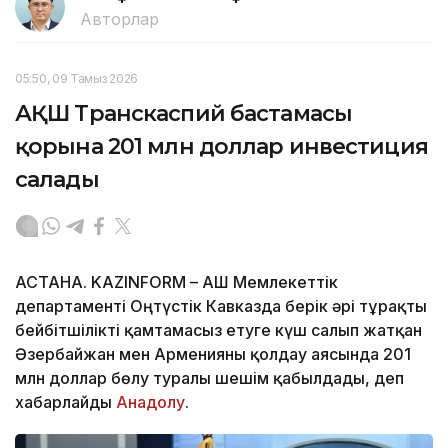
Авторлар
05:50, 09 Тамыз 2026
АҚШ Транскаспий бастамасы
қорына 201 млн доллар инвестиция
салады
АСТАНА. KAZINFORM – АҚШ Мемлекеттік
департаменті Оңтүстік Кавказда берік әрі тұрақты
бейбітшілікті қамтамасыз етуге күш салып жатқан
Әзербайжан мен Арменияны қолдау аясында 201
млн доллар бөлу туралы шешім қабылдады, деп
хабарлайды
Анадолу
.