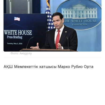
Фото: Анадолу
АҚШ Мемлекеттік хатшысы Марко Рубио Орта
дәліз деп те аталатын Транскаспий сауда бағыты
бойындағы жеке сектор инвестицияларына қолдау
көрсететін Транскаспий бастамасы қорының
құрылғанын мәлімдеді.
Әзербайжан мен Армения арасындағы бейбіт
келісімдердің бірінші жылдығына орай мәлімдеме