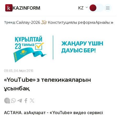
KAZINFORM
KZ
Сайлау-2026
Конституциялық реформа
Арнайы жо
Тренд:
08:45, 04 Ақпан 2016
«YouTube» өз телехикаяларын
ұсынбақ
АСТАНА. ҚазАқпарат - «YouTube» видео сервисі