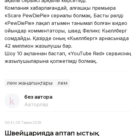
ақылы сервисі арқылы көрсетеді.
Компания хабарлағандай, алғашқы премьера
«Scare PewDiePie» сериалы болмақ. Басты рөлді
«PewDiePie» лақап атымен танымал болған видео
ойындар комментаторы, швед Феликс Кьеллберг
сомдайды. Қазірде оның «Кьеллберг» арнасынада
42 миллион жазылушы бар.
Шоу 10 ақпаннан бастап, «YouTube Red» сервисінің
жазылушыларына қолжетімді болмақ.
Әлем жаңалықтары
Әлем
без автора
Авторлар
06:41, 09 Тамыз 2026
Швейцарияда аптап ыстық