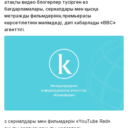
атақты видео блогерлер түсірген өз
бағдарламалары, сериалдары мен қысқа
метражды фильмдерінің премьерасы
көрсетілетінін мәлімдеді, деп хабарлады «ВВС»
агенттігі.
Өз сериалдары мен фильмдерін «YouTube Red»