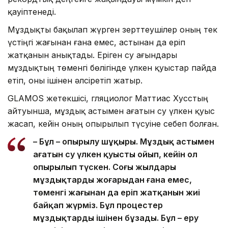
қауіптенеді.
Мұздықты бақылап жүрген зерттеушілер оның тек
үстіңгі жағынан ғана емес, астынан да еріп
жатқанын анықтады. Еріген су ағындары
мұздықтың төменгі бөлігінде үлкен қуыстар пайда
етіп, оны ішінен әлсіретіп жатыр.
GLAMOS жетекшісі, гляциолог Маттиас Хусстың
айтуынша, мұздық астымен ағатын су үлкен қуыс
жасап, кейін оның опырылып түсуіне себеп болған.
– Бұл – опырылу шұңқыры. Мұздық астымен
ағатын су үлкен қуысты ойып, кейін ол
опырылып түскен. Соңғы жылдары
мұздықтардың жоғарыдан ғана емес,
төменгі жағынан да еріп жатқанын жиі
байқап жүрміз. Бұл процестер
мұздықтарды ішінен бұзады. Бұл – еру