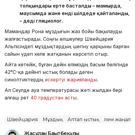
толқындары ерте басталды – мамырда,
маусымда және енді шілдеде қайталанды,
– деді гляциолог.
Мамандар Рона мұздығын жаз бойы бақылауды
жалғастырады. Соңғы өлшеулер Швейцария
Альпісіндегі мұздықтардың шегіну қарқыны барған
сайын үдеп келе жатқанын көрсетіп отыр.
Айта кетейік, бұған дейін еліміздің басым бөлігінде
42°C-қа дейінгі ыстық болады деген
синоптиктердің
ескертуі жарияланды
.
Ал Сеулде ауа температурасы жеті жылдан бері
алғаш рет
40 градустан асты
.
Швейцария
Мұздық
Аптап ыстық
Әлем жаңал
Жасұлан Бақытбекұлы