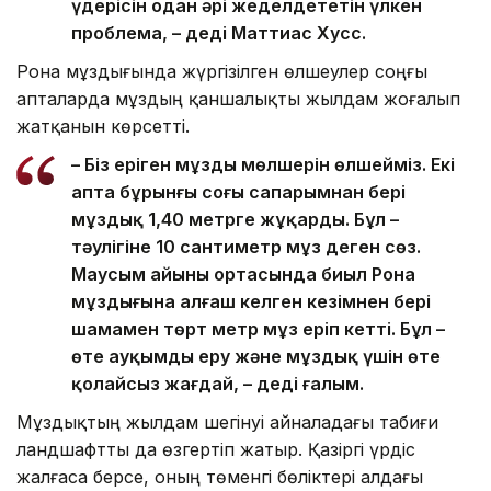
үдерісін одан әрі жеделдететін үлкен
проблема, – деді Маттиас Хусс.
Рона мұздығында жүргізілген өлшеулер соңғы
апталарда мұздың қаншалықты жылдам жоғалып
жатқанын көрсетті.
– Біз еріген мұздың мөлшерін өлшейміз. Екі
апта бұрынғы соңғы сапарымнан бері
мұздық 1,40 метрге жұқарды. Бұл –
тәулігіне 10 сантиметр мұз деген сөз.
Маусым айының ортасында биыл Рона
мұздығына алғаш келген кезімнен бері
шамамен төрт метр мұз еріп кетті. Бұл –
өте ауқымды еру және мұздық үшін өте
қолайсыз жағдай, – деді ғалым.
Мұздықтың жылдам шегінуі айналадағы табиғи
ландшафтты да өзгертіп жатыр. Қазіргі үрдіс
жалғаса берсе, оның төменгі бөліктері алдағы