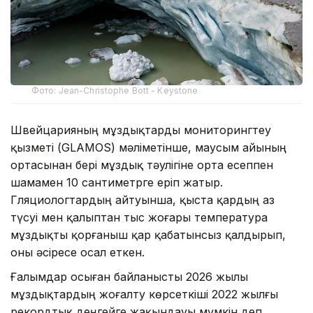
Фото: Jean-Christophe Bott - Keystone
Швейцарияның мұздықтарды мониторингтеу
қызметі (GLAMOS) мәліметінше, маусым айының
ортасынан бері мұздық тәулігіне орта есеппен
шамамен 10 сантиметрге еріп жатыр.
Гляциологтардың айтуынша, қыста қардың аз
түсуі мен қалыптан тыс жоғары температура
мұздықты қорғаныш қар қабатынсыз қалдырып,
оны әсіресе осал еткен.
Ғалымдар осыған байланысты 2026 жылы
мұздықтардың жоғалту көрсеткіші 2022 жылғы
рекордтық деңгейге жақындауы мүмкін деп