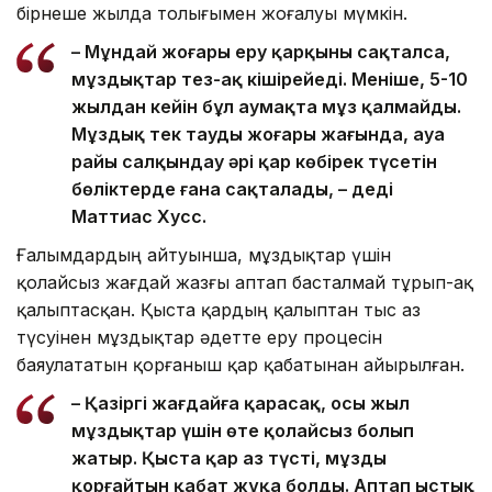
бірнеше жылда толығымен жоғалуы мүмкін.
– Мұндай жоғары еру қарқыны сақталса,
мұздықтар тез-ақ кішірейеді. Меніңше, 5-10
жылдан кейін бұл аумақта мұз қалмайды.
Мұздық тек таудың жоғары жағында, ауа
райы салқындау әрі қар көбірек түсетін
бөліктерде ғана сақталады, – деді
Маттиас Хусс.
Ғалымдардың айтуынша, мұздықтар үшін
қолайсыз жағдай жазғы аптап басталмай тұрып-ақ
қалыптасқан. Қыста қардың қалыптан тыс аз
түсуінен мұздықтар әдетте еру процесін
баяулататын қорғаныш қар қабатынан айырылған.
– Қазіргі жағдайға қарасақ, осы жыл
мұздықтар үшін өте қолайсыз болып
жатыр. Қыста қар аз түсті, мұзды
қорғайтын қабат жұқа болды. Аптап ыстық