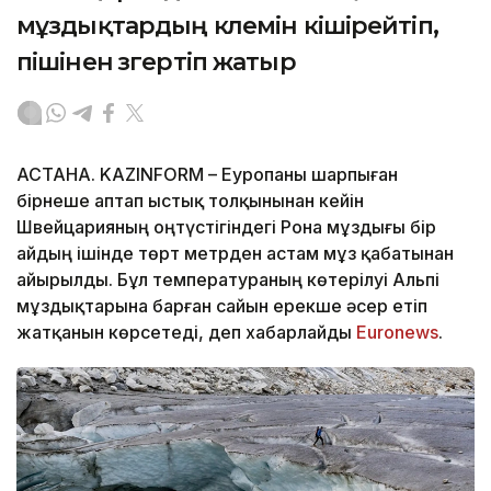
мұздықтардың көлемін кішірейтіп,
пішінен өзгертіп жатыр
АСТАНА. KAZINFORM – Еуропаны шарпыған
бірнеше аптап ыстық толқынынан кейін
Швейцарияның оңтүстігіндегі Рона мұздығы бір
айдың ішінде төрт метрден астам мұз қабатынан
айырылды. Бұл температураның көтерілуі Альпі
мұздықтарына барған сайын ерекше әсер етіп
жатқанын көрсетеді, деп хабарлайды
Еuronews
.