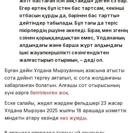
жігіт бастаған ісін аяқтайды» деген сөз бар.
Егер ертең бұл істен бас тартсам, «екінші
отбасын құрды да, бәрінен бас тартты»
дейтіндер табылады. Бұл тағы да теріс
пікірлердің өршуіне әкеледі. Бірақ мен өзгенің
сөзінен қорыққандықтан емес, Ұлдананың
алдындағы және барша жұрт алдындағы
ішкі жауапкершілікті сезінгендіктен
жалғастырып отырмын, – деді ол.
Бұған дейін Ұлдана Мырзуанның қазасына қатысты
сотқа дейінгі тергеу аяқталып, іс сотқа жолданғаны
хабарланған болатын. Алғашқы сот отырысының
күні әзірге
белгіленген жоқ.
Еске салайық, жедел жәрдем фельдшері 23 жасар
Ұлдана Мырзуан 2025 жылғы 18 қарашада қызметтік
міндетін атқару кезінде
көз жұмды.
8 қарашада елордада тұрғын үй кешенінің