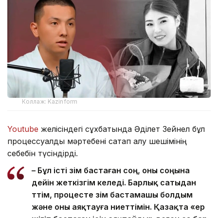
Коллаж: Kazinform
Youtube
желісіндегі сұхбатында Әділет Зейнел бұл
процессуалдық мәртебені сақтап қалу шешімінің
себебін түсіндірді.
– Бұл істі өзім бастаған соң, оны соңына
дейін жеткізгім келеді. Барлық сатыдан
өттім, процесте өзім бастамашы болдым
және оны аяқтауға ниеттімін. Қазақта «ер