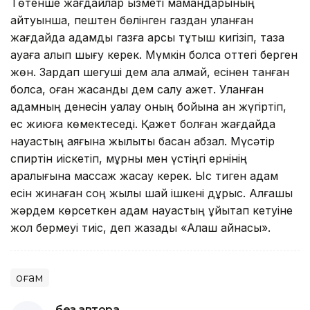
Төтенше жағдайлар қызметі маман­дарының
айтуынша, пештен бөлінген газдан уланған
жағдайда адамды газға қарсы тұтқыш кигізіп, таза
ауаға алып шығу керек. Мүмкін болса оттегі берген
жөн. Зардап шегуші дем ала алмай, есінен танған
болса, оған жасанды дем салу қажет. Уланған
адамның денесін уқалау оның бойына қан жүгіртіп,
ес жиюға көмектеседі. Қажет болған жағдайда
науқастың аяғына жылытқы басқан абзал. Мүсәтір
спиртін иіскетіп, мұрны мен үстіңгі ернінің
аралығына массаж жасау керек. Ыс тиген адам
есін жинаған соң жылы шай ішкені дұрыс. Алғашқы
жәрдем көрсеткен адам науқастың ұйықтап кетуіне
жол бермеуі тиіс, деп жазады «Алаш айнасы».
Қоғам
без автора