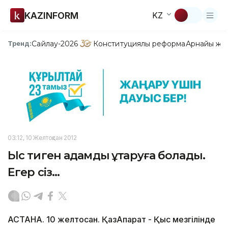
KAZINFORM
KZ
Сайлау-2026
Конституциялық реформа
Арнайы жо
Тренд:
03:12, 10 Желтоқсан 2012
Ыс тиген адамды құтқаруға болады.
Егер сіз...
АСТАНА. 10 желтоқсан. ҚазАқпарат - Қыс мезгілінде