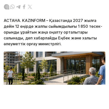
АСТАНА. KAZINFORM – Қазақстанда 2027 жылға
дейін 12 өңірде жалпы сыйымдылығы 1 850 төсек-
орынды құрайтын жаңа оңалту орталықтары
салынады, деп хабарлайды Еңбек және халықты
әлеуметтік қорғау министрлігі.