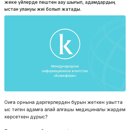
жеке үйлерде пештен ақау шығып, адамдардың
ыстан улануы жиі болып жатады.
Оқиға орнына дәрігерлерден бұрын жеткен уақытта
ыс тиген адамға қалай алғашқы медициналық жәрдем
көрсеткен дұрыс?