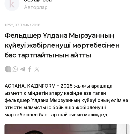
Авторлар
13:52, 07 Тамыз 2026
Фельдшер Ұлдана Мырзуанның
күйеуі жәбірленуші мәртебесінен
бас тартпайтынын айтты
АСТАНА. KAZINFORM – 2025 жылғы қарашада
қызметтік міндетін атқару кезінде қаза тапқан
фельдшер Ұлдана Мырзуанның күйеуі оның өліміне
қатысты қылмыстық іс бойынша жәбірленуші
мәртебесінен бас тартпайтынын мәлімдеді.