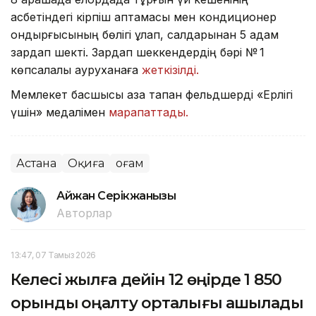
қасбетіндегі кірпіш қаптамасы мен кондиционер
қондырғысының бөлігі құлап, салдарынан 5 адам
зардап шекті. Зардап шеккендердің бәрі № 1
көпсалалы ауруханаға
жеткізілді.
Мемлекет басшысы қаза тапқан фельдшерді «Ерлігі
үшін» медалімен
марапаттады.
Астана
Оқиға
Қоғам
Айжан Серікжанқызы
Авторлар
13:47, 07 Тамыз 2026
Келесі жылға дейін 12 өңірде 1 850
орындық оңалту орталығы ашылады