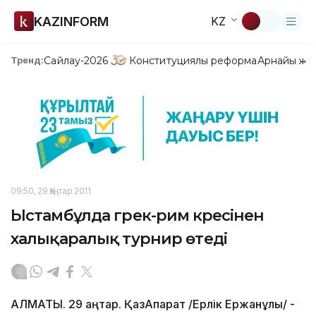
KAZINFORM
KZ
Сайлау-2026
Конституциялық реформа
Арнайы жо
Тренд:
09:50, 29 Қаңтар 2011
Ыстамбұлда грек-рим күресінен
халықаралық турнир өтеді
АЛМАТЫ. 29 қаңтар. ҚазАқпарат /Ерлік Ержанұлы/ -