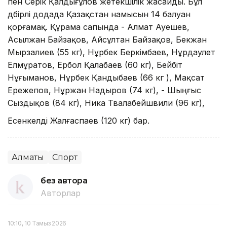
пен Серік Қалдығұлов жетекшілік жасайды. Бұл
дүбірлі додада Қазақстан намысын 14 балуан
қорғамақ. Құрама сапында - Алмат Ауешев,
Асылжан Байзақов, Айсұлтан Байзақов, Бекжан
Мырзалиев (55 кг), Нұрбек Беркімбаев, Нұрдаулет
Елмұратов, Ербол Қалабаев (60 кг), Бейбіт
Нұғыманов, Нұрбек Қандыбаев (66 кг ), Мақсат
Ережепов, Нұржан Надыров (74 кг), - Шыңғыс
Сыздықов (84 кг), Ника Твалабейшвили (96 кг),
Есенкелді Жалғаспаев (120 кг) бар.
Алматы
Спорт
без автора
Авторлар
10:10, 10 Тамыз 2026