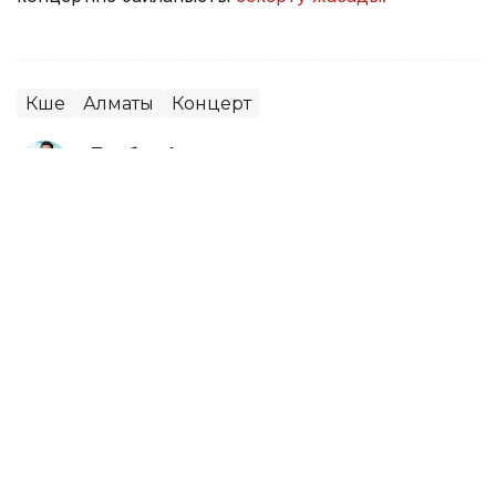
Көше
Алматы
Концерт
Досбол Атажан
Авторлар
08:40, 10 Тамыз 2026
10 тамыздағы доллар бағамы
қандай
АЛМАТЫ. KAZINFORM — Астана мен Алматы ақша
айырбастау орындарында шетелдік валюта бағамы
ұсынылды.