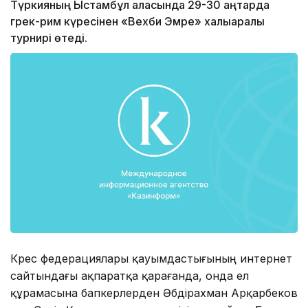
Түркияның Ыстамбұл қаласында 29-30 қаңтарда
грек-рим күресінен «Вехби Эмре» халықаралық
турнирі өтеді.
Күрес федерациялары қауымдастығының интернет
сайтындағы ақпаратқа қарағанда, онда ел
құрамасына бапкерлерден Әбдірахман Арқарбеков