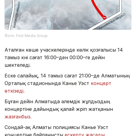
Фото: First Media Group
Аталған көше учаскелерінде көлік қозғалысы 14
тамыз күні сағат 16:00–ден 00:00–ге дейін
шектеледі.
Еске салайық, 14 тамыз сағат 21:00–де Алматының
Орталық стадионында Канье Уэст
концерт
өткізеді.
Бұған дейін Алматыда әлемдік жұлдыздың
концертіне дайындық қалай жүріп жатқанын
жазғанбыз.
Сондай-ақ Алматы полициясы Канье Уэст
концертіне байланысты
ескерту жасады.