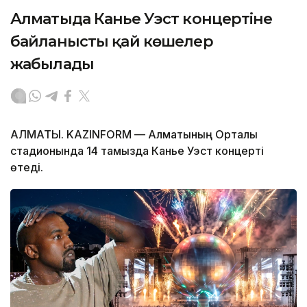
Алматыда Канье Уэст концертіне
байланысты қай көшелер
жабылады
АЛМАТЫ. KAZINFORM — Алматының Орталық
стадионында 14 тамызда Канье Уэст концерті
өтеді.