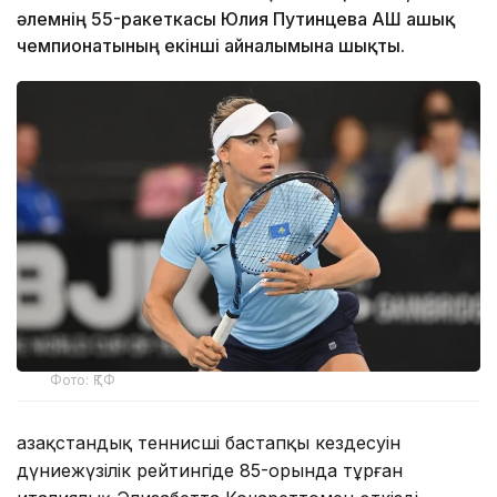
әлемнің 55-ракеткасы Юлия Путинцева АҚШ ашық
чемпионатының екінші айналымына шықты.
Фото: ҚТФ
Қазақстандық теннисші бастапқы кездесуін
дүниежүзілік рейтингіде 85-орында тұрған