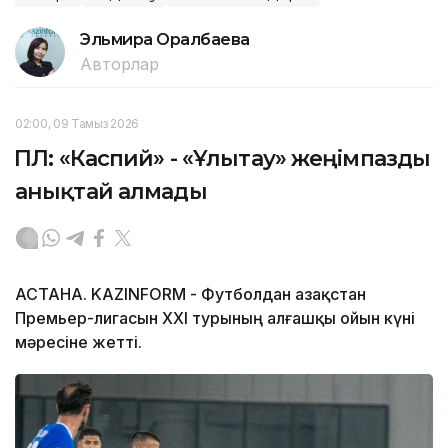
Эльмира Оралбаева
Авторлар
02:00, 09 Тамыз 2026
ҚПЛ: «Каспий» - «Ұлытау» жеңімпазды
анықтай алмады
АСТАНА. KAZINFORM - Футболдан Қазақстан
Премьер-лигасын ХХІ турының алғашқы ойын күні
мәресіне жетті.