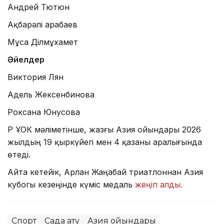
Андрей Тютюн
Ақбарәлі Қарабаев
Мұса Ділмұхамет
Әйелдер
Виктория Лян
Адель Жексенбинова
Роксана Юнусова
ҚР ҰОК мәліметінше, жазғы Азия ойындары 2026
жылдың 19 қыркүйегі мен 4 қазаны аралығында
өтеді.
Айта кетейік, Арлан Жаңабай триатлоннан Азия
кубогы кезеңінде күміс медаль
жеңіп алды.
Спорт
Садақ ату
Азия ойындары