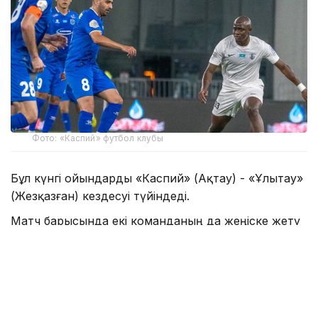
Фото: «Каспий» футбол клубы
Бұл күнгі ойындарды «Каспий» (Ақтау) - «Ұлытау»
(Жезқазған) кездесуі түйіндеді.
Матч барысында екі команданың да жеңіске жету
мүмкіндігі зор болды. Қарсыластар жиі шабуыл
ұйымдастырып, гол соғатын мүмкіндікті іздеді.
Нәтижесінде ақтаулық клубтан Кеба Силла 45-
минутта есеп ашса, 71-минутта жезқазғандық
командадан Бақдәулет Зульфикаров мергендік