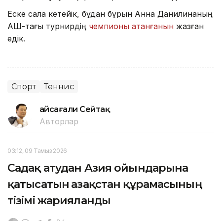
Еске сала кетейік, бұдан бұрын Анна Данилинаның
АҚШ-тағы турнирдің
чемпионы атанғанын
жазған
едік.
Спорт
Теннис
Ғайсағали Сейтақ
Авторлар
03:12, 09 Тамыз 2026
Садақ атудан Азия ойындарына
қатысатын Қазақстан құрамасының
тізімі жарияланды