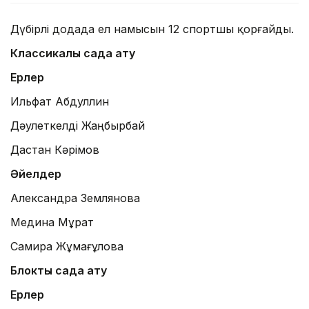
Дүбірлі додада ел намысын 12 спортшы қорғайды.
Классикалық садақ ату
Ерлер
Ильфат Абдуллин
Дәулеткелді Жаңбырбай
Дастан Кәрімов
Әйелдер
Александра Землянова
Медина Мұрат
Самира Жұмағұлова
Блоктық садақ ату
Ерлер