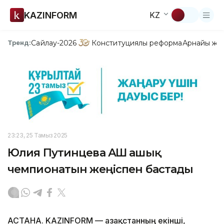
KAZINFORM
KZ
Сайлау-2026
Конституциялық реформа
Арнайы жо
Тренд:
23:23, 25 Тамыз 2025
Юлия Путинцева АҚШ ашық
чемпионатын жеңіспен бастады
АСТАНА. KAZINFORM — Қазақстанның екінші,