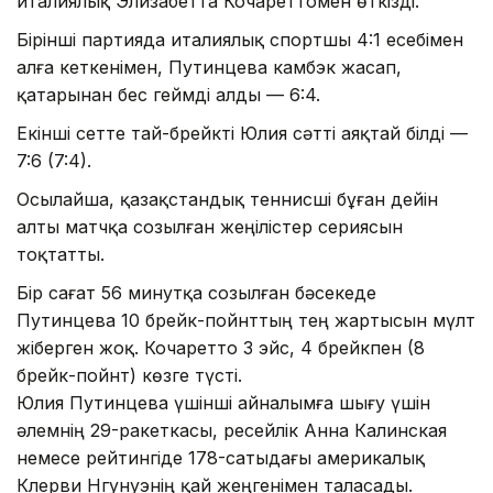
италиялық Элизабетта Кочареттомен өткізді.
Бірінші партияда италиялық спортшы 4:1 есебімен
алға кеткенімен, Путинцева камбэк жасап,
қатарынан бес геймді алды — 6:4.
Екінші сетте тай-брейкті Юлия сәтті аяқтай білді —
7:6 (7:4).
Осылайша, қазақстандық теннисші бұған дейін
алты матчқа созылған жеңілістер сериясын
тоқтатты.
Бір сағат 56 минутқа созылған бәсекеде
Путинцева 10 брейк-пойнттың тең жартысын мүлт
жіберген жоқ. Кочаретто 3 эйс, 4 брейкпен (8
брейк-пойнт) көзге түсті.
Юлия Путинцева үшінші айналымға шығу үшін
әлемнің 29-ракеткасы, ресейлік Анна Калинская
немесе рейтингіде 178-сатыдағы америкалық
Клерви Нгунуэнің қай жеңгенімен таласады.