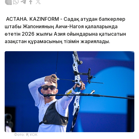
АСТАНА. KAZINFORM - Садақ атудан бапкерлер
штабы Жапонияның Аичи-Нагоя қалаларында
өтетін 2026 жылғы Азия ойындарына қатысатын
Қазақстан құрамасының тізімін жариялады.
Фото: ҚР ҰОК