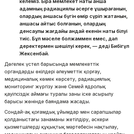
келеміз. Бірақ мемлекет нақты қанша
адамның радиациялық әсерге ұшырағанын,
олардың қаншасы бүгін өмір сүріп жатқанын,
қаншасы қайтыс болғанын, олардың
денсаулық жағдайы қандай екенін нақты білуі
тиіс. Бұл мәселе болжаммен емес, дәл
деректермен шешілуі керек, — деді Бибігүл
Жексенбай.
Дөңгелек үстел барысында мемлекеттік
органдардың өкілдері әлеуметтік қорғау,
медициналық көмек көрсету, радиациялық
мониторинг жүргізу және Семей ядролық
қауіпсіздік аймағы туралы заңның іске асырылу
барысы жөнінде баяндама жасады.
Сондай-ақ қоғамдық ұйымдар мен сарапшылар
қолданыстағы заңнаманы жетілдіру, әскери
қызметшілердің құқықтық мәртебесін нақтылау,