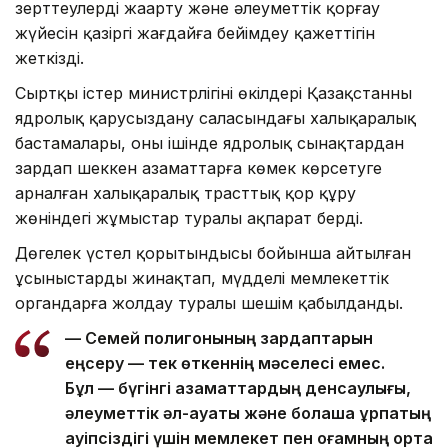
зерттеулерді жаңарту және әлеуметтік қорғау
жүйесін қазіргі жағдайға бейімдеу қажеттігін
жеткізді.
Сыртқы істер министрлігінің өкілдері Қазақстанның
ядролық қарусыздану саласындағы халықаралық
бастамалары, оның ішінде ядролық сынақтардан
зардап шеккен азаматтарға көмек көрсетуге
арналған халықаралық трасттық қор құру
жөніндегі жұмыстар туралы ақпарат берді.
Дөңгелек үстел қорытындысы бойынша айтылған
ұсыныстарды жинақтап, мүдделі мемлекеттік
органдарға жолдау туралы шешім қабылданды.
— Семей полигонының зардаптарын
еңсеру — тек өткеннің мәселесі емес.
Бұл — бүгінгі азаматтардың денсаулығы,
әлеуметтік әл-ауқаты және болашақ ұрпақтың
қауіпсіздігі үшін мемлекет пен қоғамның ортақ