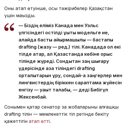
Оның атап өтуінше, осы тәжірибелер Қазақстан
үшін маңызды.
— Біздің еліміз Канада мен Уэльс
үлгісіндегі қостілді құқықтық модельге ие,
алайда басты айырмашылық — бастапқы
drafting (жазу — ред.) тілі. Канадада ол екі
тілде қатар, ал Қазақстанда көбіне орыс
тілінде жүреді. Сондықтан заң шығару
үдерісінде қазақ тіліндегі drafting
орталықтарын құру, сондай-ақ заңгерлер мен
лингвистердің біріккен сараптама жүйесін
енгізу — уақыт талабы, — деді Бибігүл
Жексенбай.
Сонымен қатар сенатор заң жобаларының алғашқы
drafting тілін — мемлекеттік тіл ретінде бекіту
қажеттігін
атап өтті.