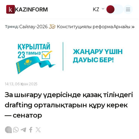
KAZINFORM
KZ
Сайлау-2026
Конституциялық реформа
Арнайы жо
Тренд:
14:13, 06 Қазан 2025
Заң шығару үдерісінде қазақ тіліндегі
drafting орталықтарын құру керек
— сенатор