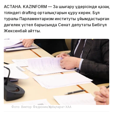
АСТАНА. KAZINFORM — Заң шығару үдерісінде қазақ
тіліндегі drafting орталықтарын құру керек. Бұл
туралы Парламентаризм институты ұйымдастырған
дөңгелек үстел барысында Сенат депутаты Бибігүл
Жексенбай айтты.
Фото: Виктор Федюнин/ҚазАқпарат ХАА