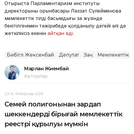
Отырыста Парламентаризм институты
директорының орынбасары Ләззат Сүлейменова
мемлекеттік тілдің басымдығы заң жүзінде
бекітілгенімен тәжірибеде қолданылу деңгейі әлі де
жеткіліксіз екенін
айтқан еді.
Бибігүл Жексенбай
Депутат
Заң
Мемлекеттік т
Марлан Жиембай
Авторлар
23:14, 19 Маусым 2026
Семей полигонынан зардап
шеккендердің бірыңғай мемлекеттік
реестрі құрылуы мүмкін