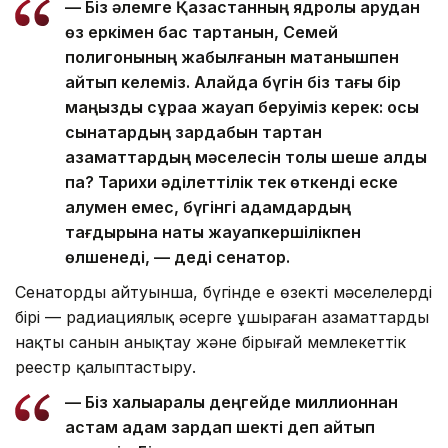
— Біз әлемге Қазақстанның ядролық қарудан
өз еркімен бас тартқанын, Семей
полигонының жабылғанын мақтанышпен
айтып келеміз. Алайда бүгін біз тағы бір
маңызды сұраққа жауап беруіміз керек: осы
сынақтардың зардабын тартқан
азаматтардың мәселесін толық шеше алдық
па? Тарихи әділеттілік тек өткенді еске
алумен емес, бүгінгі адамдардың
тағдырына нақты жауапкершілікпен
өлшенеді, — деді сенатор.
Сенатордың айтуынша, бүгінде ең өзекті мәселелердің
бірі — радиациялық әсерге ұшыраған азаматтардың
нақты санын анықтау және бірыңғай мемлекеттік
реестр қалыптастыру.
— Біз халықаралық деңгейде миллионнан
астам адам зардап шекті деп айтып