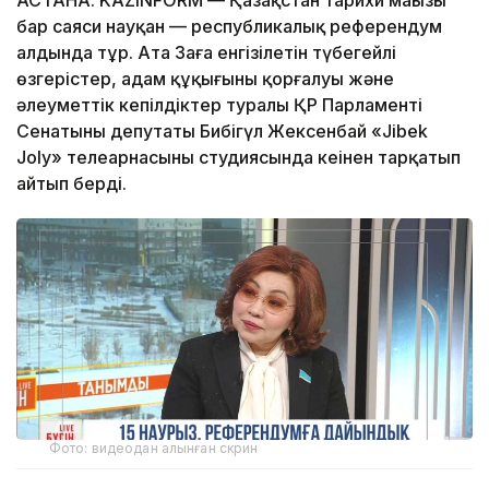
АСТАНА. KAZINFORM — Қазақстан тарихи маңызы
бар саяси науқан — республикалық референдум
алдында тұр. Ата Заңға енгізілетін түбегейлі
өзгерістер, адам құқығының қорғалуы және
әлеуметтік кепілдіктер туралы ҚР Парламенті
Сенатының депутаты Бибігүл Жексенбай «Jibek
Joly» телеарнасының студиясында кеңінен тарқатып
айтып берді.
Фото: видеодан алынған скрин