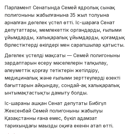
Парламент Сенатында Семей ядролық сынақ
полигонының жабылғанына 35 жыл толуына
арналған дөңгелек үстел өтті. Іс-шараға Сенат
депутаттары, мемлекеттік органдардың, ғылыми
ұйымдардың, халықаралық ұйымдардың, қоғамдық
бірлестіктердің өкілдері мен сарапшылар қатысты.
Дөңгелек үстелдің мақсаты — Семей полигонының
зардаптарын еңсеру мәселелерін талқылау,
әлеуметтік қорғау тетіктерін жетілдіру,
медициналық және ғылыми зерттеулердің өзекті
бағыттарын айқындау, сондай-ақ халықаралық
ынтымақтастықты дамыту болды.
Іс-шараны ашқан Сенат депутаты Бибігүл
Жексенбай Семей полигонының жабылуы
Қазақстанның ғана емес, бүкіл адамзат
тарихындағы маңызды оқиға екенін атап өтті.