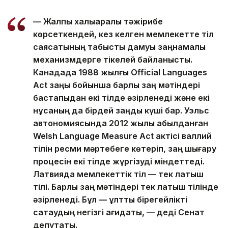
— Жалпы халықаралық тәжірибе
көрсеткендей, кез келген мемлекетте тіл
саясатының табысты дамуы заңнамалық
механизмдерге тікелей байланысты.
Канадада 1988 жылғы Official Languages
Act заңы бойынша барлық заң мәтіндері
бастапқыдан екі тілде әзірленеді және екі
нұсқаның да бірдей заңдық күші бар. Уэльс
автономиясында 2012 жылы қабылданған
Welsh Language Measure Act актісі валлий
тілін ресми мәртебеге көтеріп, заң шығару
процесін екі тілде жүргізуді міндеттеді.
Латвияда мемлекеттік тіл — тек латыш
тілі. Барлық заң мәтіндері тек латыш тілінде
әзірленеді. Бұл — ұлттық бірегейлікті
сақтаудың негізгі қағидаты, — деді Сенат
депутаты.