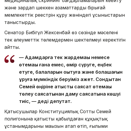
медициналық скрининг бағдарламаларын кеңейту
және зардап шеккен азаматтардың бірыңғай
мемлекеттік реестрін құру жөніндегі ұсыныстарын
таныстырды.
Сенатор Бибігүл Жексенбай өз сөзінде мәселенің
тек әлеуметтік төлемдермен шектелмеуі керектігін
айтты.
— Адамдарға тек жәрдемақы немесе
өтемақы ғана емес, өмір сүруге, еңбек
етуге, балаларын оқытуға және болашағын
құруға мүмкіндік беруіміз қажет. Сондықтан
Семей өңіріне қатысты саясат өтемақы
төлеу саясатынан даму саясатына көшуі
тиіс, — деді депутат.
Қатысушылар Конституциялық Соттың Семей
полигонына қатысты қабылдаған құқықтық
ұстанымдарының маңызын атап өтіп, ғылыми