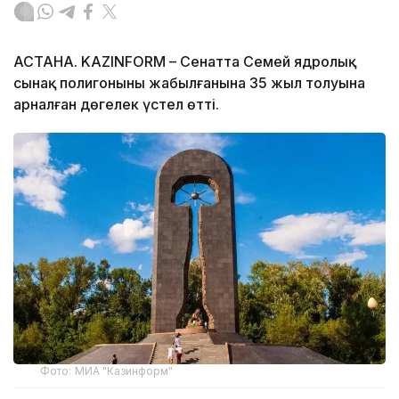
АСТАНА. KAZINFORM – Сенатта Семей ядролық
сынақ полигонының жабылғанына 35 жыл толуына
арналған дөңгелек үстел өтті.
Фото: МИА "Казинформ"