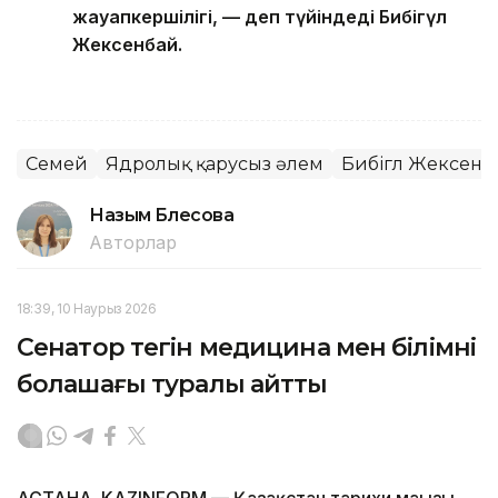
жауапкершілігі, — деп түйіндеді Бибігүл
Жексенбай.
Семей
Ядролық қарусыз әлем
Бибігүл Жексенб
Назым Бөлесова
Авторлар
18:39, 10 Наурыз 2026
Сенатор тегін медицина мен білімнің
болашағы туралы айтты