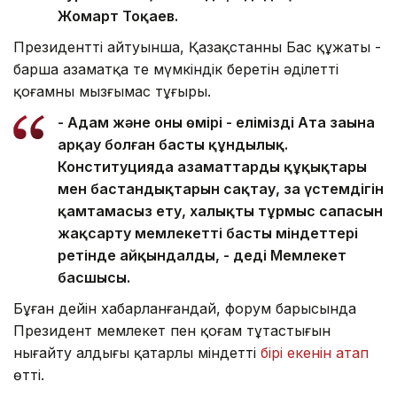
Жомарт Тоқаев.
Президенттің айтуынша, Қазақстанның Бас құжаты -
барша азаматқа тең мүмкіндік беретін әділетті
қоғамның мызғымас тұғыры.
- Адам және оның өмірі - еліміздің Ата заңына
арқау болған басты құндылық.
Конституцияда азаматтардың құқықтары
мен бастандықтарын сақтау, заң үстемдігін
қамтамасыз ету, халықтың тұрмыс сапасын
жақсарту мемлекеттің басты міндеттері
ретінде айқындалды, - деді Мемлекет
басшысы.
Бұған дейін хабарланғандай, форум барысында
Президент мемлекет пен қоғам тұтастығын
нығайту алдыңғы қатарлы міндеттің
бірі екенін атап
өтті.