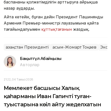
баспананың қолжетімділігін арттыруға айрықша
назар аударды.
Айта кетейік, бұған дейін Президент Пашинянды
Армения Премьер-министрі лауазымына қайта
тағайындалуымен
құттықтағанын
жаздық.
Қазақстан Президенті
Қасым-Жомарт Тоқаев
Экон
Бақытгүл Абайқызы
Авторлар
21:22, 04 Тамыз 2026
Мемлекет басшысы Халық
қаһарманы Иван Гапичтің туған-
туыстарына көңіл айту жеделхатын