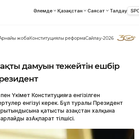
Әлемде
Қазақстан
Саясат
Талдау
SP
Арнайы жоба
Конституциялық реформа
Сайлау-2026
ұрақты дамуын тежейтін ешбір
Президент
пен Үкімет Конституцияға енгізілген
гертулер енгізуі керек. Бұл туралы Президент
рытындысына қатысты Қазақстан халқына
арлайды ҚазАқпарат тілшісі.