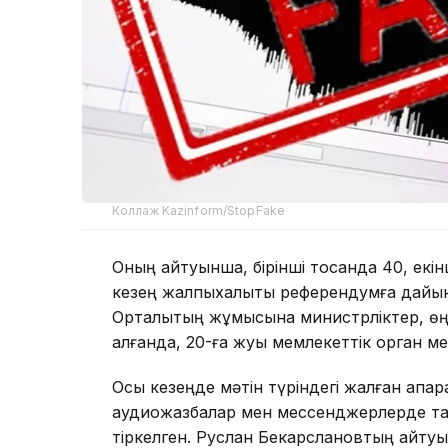
Коллаж Kazinform/StopFake
Оның айтуынша, бірінші тоқсанда 40, екінш
кезең жалпыхалықтық референдумға дайын
Орталықтың жұмысына министрліктер, өңір
алғанда, 20-ға жуық мемлекеттік орган м
Осы кезеңде мәтін түріндегі жалған ақпар
аудиожазбалар мен мессенджерлерде та
тіркелген. Руслан Бекарслановтың айту