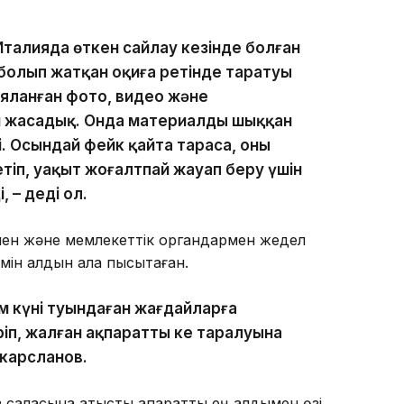
талияда өткен сайлау кезінде болған
олып жатқан оқиға ретінде таратуы
яланған фото, видео және
 жасадық. Онда материалдың шыққан
і. Осындай фейк қайта тараса, оның
тіп, уақыт жоғалтпай жауап беру үшін
 – деді ол.
ермен және мемлекеттік органдармен жедел
мін алдын ала пысықтаған.
 күні туындаған жағдайларға
п, жалған ақпараттың кең таралуына
екарсланов.
 саласына қатысты ақпаратты ең алдымен өзі