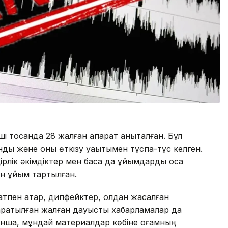
і тоқсанда 28 жалған ақпарат анықталған. Бұл
дық және оны өткізу уақытымен тұспа-тұс келген.
лік әкімдіктер мен басқа да ұйымдарды қоса
ен ұйым тартылған.
атпен қатар, дипфейктер, қолдан жасалған
ратылған жалған дауыстық хабарламалар да
ынша, мұндай материалдар көбіне қоғамның