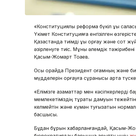
«Конституциялық реформа бүкіл құқық са
Үкімет Конституцияға енгізілген өзгерісте
Қазақстанда тиімді құқық қорғау және сот ж
әзірленуге тиіс. Мұны әлемдік тәжірибен
Қасым-Жомарт Тоқаев.
Осы орайда Президент қоғамның және бизн
мүдделерін қорғауға сұранысы арта түскен
«Елімізге азаматтар мен кәсіпкерлерді бар
мемлекетіміздің тұрақты дамуын тежейтін 
келмейтін және күмән туғызатын нормала
басшысы.
Бұдан бұрын хабарланғандай, Қасым-Жом
бюрократиядан барынша арылту үшін
жү