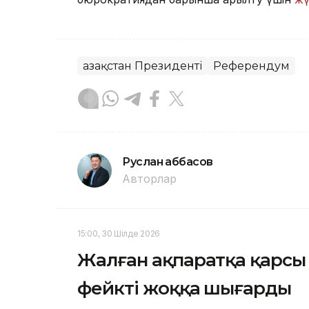
Қазақстан Президенті
Референдум
Руслан Ғаббасов
Авторлар
15:00, 30 Шілде 2026
Жалған ақпаратқа қарсы
фейкті жоққа шығарды