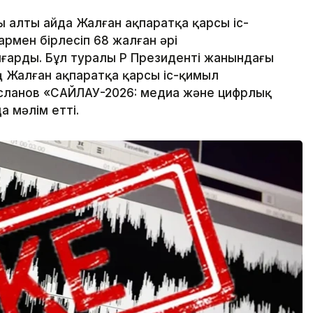
 алты айда Жалған ақпаратқа қарсы іс-
рмен бірлесіп 68 жалған әрі
арды. Бұл туралы ҚР Президенті жанындағы
 Жалған ақпаратқа қарсы іс-қимыл
сланов «САЙЛАУ-2026: медиа және цифрлық
 мәлім етті.