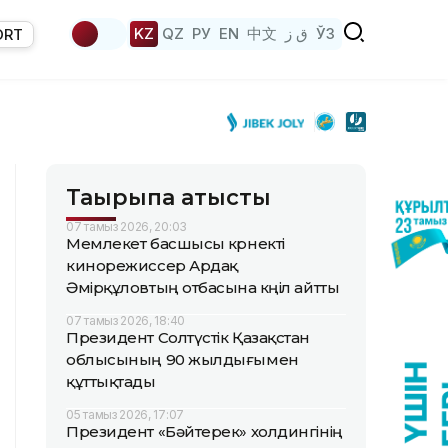
KZ
QZ
РУ
EN
中文
ق ز
ЎЗ
ORT
Тақырыпқа қатысты
07 тамыз 2026, 20:03
Мемлекет басшысы көрнекті
кинорежиссер Ардақ
Әмірқұловтың отбасына көңіл айтты
07 тамыз 2026, 18:40
Президент Солтүстік Қазақстан
облысының 90 жылдығымен
құттықтады
05 тамыз 2026, 17:07
Президент «Бәйтерек» холдингінің