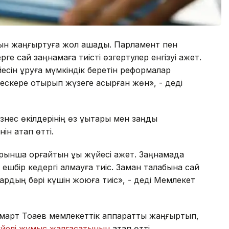
ласын жаңғыртуға жол ашады. Парламент пен
рге сай заңнамаға тиісті өзгертулер енгізуі қажет.
үйесін құруға мүмкіндік беретін реформалар
і ескере отырып жүзеге асырған жөн», - деді
ес өкілдерінің өз құқықтары мен заңды
ін атап өтті.
ынша қорғайтын құқық жүйесі қажет. Заңнамада
ешбір кедергі қалмауға тиіс. Заман талабына сай
рдың бәрі күшін жоюға тиіс», - деді Мемлекет
арт Тоқаев мемлекеттік аппаратты жаңғыртып,
йелі жұмыс жалғасатынын
атап өтті.