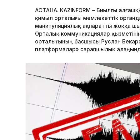
АСТАНА. KAZINFORM – Биылғы алғашқы
қимыл орталығы мемлекеттік органда
манипуляциялық ақпаратты жоққа шығ
Орталық коммуникациялар қызметінің
орталығының басшысы Руслан Бекар
платформалар» сарапшылық алаңында