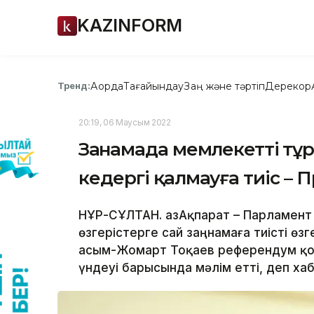
KAZINFORM
Ақорда
Тағайындау
Заң және тәртіп
Дерекқор
Тренд:
20:19, 06 Маусым 2022
Заңнамада мемлекеттің т
кедергі қалмауға тиіс – 
НҰР-СҰЛТАН. ҚазАқпарат – Парламент 
өзгерістерге сай заңнамаға тиісті өз
Қасым-Жомарт Тоқаев референдум қо
үндеуі барысында мәлім етті, деп хаб