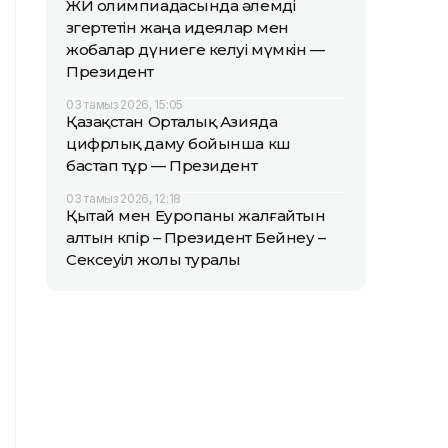
ЖИ олимпиадасында әлемді
өзгертетін жаңа идеялар мен
жобалар дүниеге келуі мүмкін —
Президент
03 тамыз 2026, 15:05
Қазақстан Орталық Азияда
цифрлық даму бойынша көш
бастап тұр — Президент
03 тамыз 2026, 12:18
Қытай мен Еуропаны жалғайтын
алтын көпір – Президент Бейнеу –
Сексеуіл жолы туралы