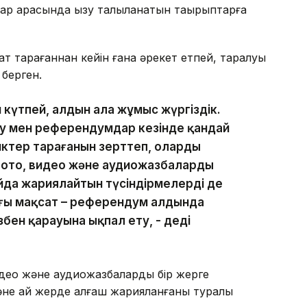
р арасында қызу талқыланатын тақырыптарға
ат тарағаннан кейін ғана әрекет етпей, таралуы
 берген.
н күтпей, алдын ала жұмыс жүргіздік.
у мен референдумдар кезінде қандай
ктер тарағанын зерттеп, олардың
фото, видео және аудиожазбаларды
йда жариялайтын түсіндірмелерді де
ғы мақсат – референдум алдында
збен қарауына ықпал ету, - деді
идео және аудиожазбаларды бір жерге
әне қай жерде алғаш жарияланғаны туралы