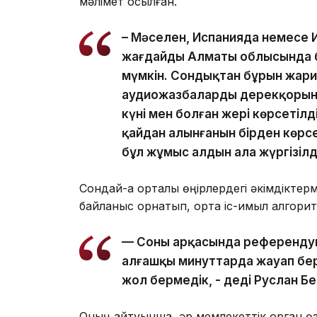
мәлімет қосылған.
– Мәселен, Испанияда немесе И
жағдайды Алматы облысында б
мүмкін. Сондықтан бұрын жари
аудиожазбалардың дерекқорын
күні мен болған жері көрсетілд
қайдан алынғанын бірден көрсе
бұл жұмыс алдын ала жүргізілді,
Сондай-ақ орталық өңірлердегі әкімдікт
байланыс орнатып, ортақ іс-қимыл алгорит
— Соның арқасында референдум
алғашқы минуттарда жауап бері
жол бермедік, - деді Руслан Б
Оның айтуынша, әр мемлекеттік орган өз