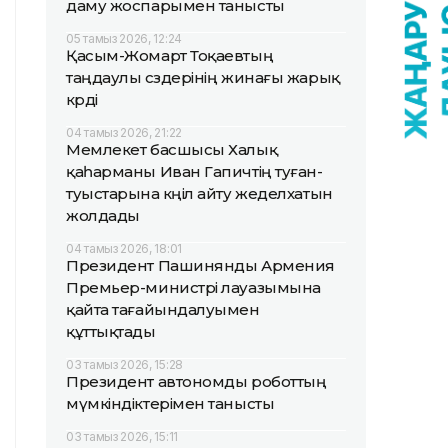
даму жоспарымен танысты
05 тамыз 2026, 12:24
Қасым-Жомарт Тоқаевтың
таңдаулы сөздерінің жинағы жарық
көрді
04 тамыз 2026, 21:22
Мемлекет басшысы Халық
қаһарманы Иван Гапичтің туған-
туыстарына көңіл айту жеделхатын
жолдады
04 тамыз 2026, 18:01
Президент Пашинянды Армения
Премьер-министрі лауазымына
қайта тағайындалуымен
құттықтады
03 тамыз 2026, 15:28
Президент автономды роботтың
мүмкіндіктерімен танысты
03 тамыз 2026, 15:11