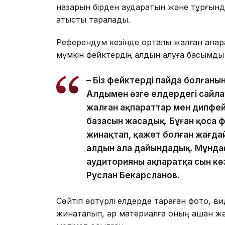
назарын бірден аударатын және тұрғында
қатысты таралады.
Референдум кезінде орталық жалған ақпар
мүмкін фейктердің алдын алуға басымдық
– Біз фейктердің пайда болғаны
Алдымен өзге елдердегі сайла
жалған ақпараттар мен дипфей
базасын жасадық. Бұған қоса 
жинақтап, қажет болған жағда
алдын ала дайындадық. Мұнда
аудиторияның ақпаратқа сын кө
Руслан Бекарсланов.
Сөйтіп әртүрлі елдерде тараған фото, в
жинақталып, әр материалға оның қашан ж