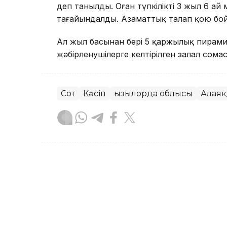
деп танылды. Оған түпкілікті 3 жыл 6 а
тағайындалды. Азаматтық талап қою бой
Ал жыл басынан бері 5 қаржылық пирамид
жәбірленушілерге келтірілген залал сома
Сот
Кәсіп
Қызылорда облысы
Алаяқ
Назерке Саниязова
Авторлар
11:24, 05 Тамыз 2026