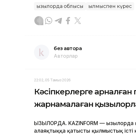
Қызылорда облысы
Қылмыспен күрес
без автора
Авторлар
22:02, 05 Тамыз 2026
Кәсіпкерлерге арналған
жарнамалаған қызылорла
ҚЫЗЫЛОРДА. KAZINFORM — Қызылорда 
алаяқтыққа қатысты қылмыстық істі 