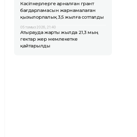
Кәсіпкерлерге арналған грант
бағдарламасын жарнамалаған
қызылорлалық 3,5 жылға сотталды
05 тамыз 2026, 21:40
Атырауда жарты жылда 21,3 мың
гектар жер мемлекетке
қайтарылды