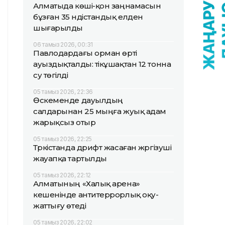
Алматыда көші-қон заңнамасын
бұзған 35 үндістандық елден
шығарылды
06 тамыз 2026, 00:31
Павлодардағы орман өрті
ауыздықталды: тікұшақтан 12 тонна
су төгілді
05 тамыз 2026, 22:36
Өскеменде дауылдың
салдарынан 25 мыңға жуық адам
жарықсыз отыр
05 тамыз 2026, 22:25
Түркістанда дрифт жасаған жүргізуші
жауапқа тартылды
05 тамыз 2026, 22:12
Алматының «Халық арена»
кешенінде антитеррорлық оқу-
жаттығу өтеді
05 тамыз 2026, 22:02