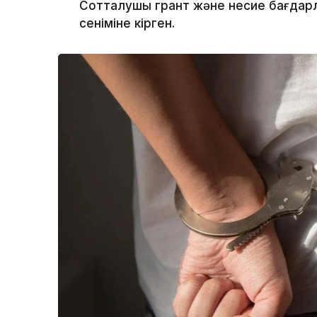
Сотталушы грант және несие бағда
сеніміне кірген.