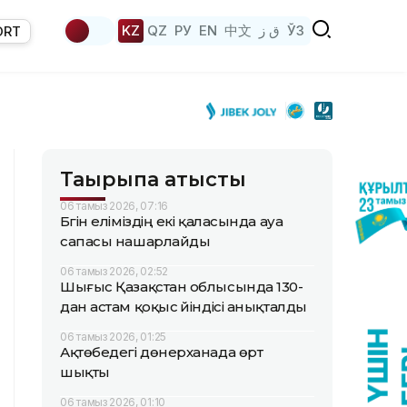
KZ
QZ
РУ
EN
中文
ق ز
ЎЗ
ORT
Тақырыпқа қатысты
06 тамыз 2026, 07:16
Бүгін еліміздің екі қаласында ауа
сапасы нашарлайды
06 тамыз 2026, 02:52
Шығыс Қазақстан облысында 130-
дан астам қоқыс үйіндісі анықталды
06 тамыз 2026, 01:25
Ақтөбедегі дөнерханада өрт
шықты
06 тамыз 2026, 01:10