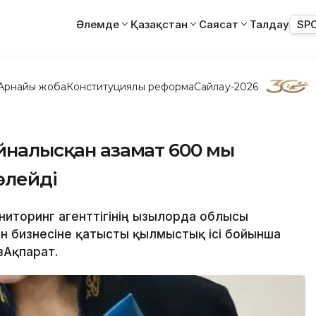
Әлемде
Қазақстан
Саясат
Талдау
SP
Арнайы жоба
Конституциялық реформа
Сайлау-2026
йналысқан азамат 600 мың
өлейді
ниторинг агенттігінің Қызылорда облысы
н бизнесіне қатысты қылмыстық ісі бойынша
зАқпарат.