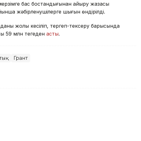
й мерзімге бас бостандығынан айыру жазасы
ынша жәбірленушілерге шығын өндірілді.
аның жолы кесіліп, тергеп-тексеру барысында
сы 59 млн теңгеден
асты
.
тық
Грант