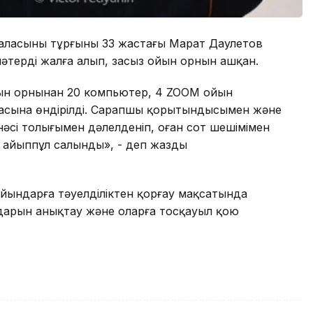
аласының тұрғыны 33 жастағы Марат Даулетов
әтерді жалға алып, заңсыз ойын орнын ашқан.
йын орнынан 20 компьютер, 4 ZOOM ойын
дасына өндірілді. Сарапшы қорытындысымен және
нәсі толығымен дәлелденіп, оған сот шешімімен
е айыппұл салынды», - деп жазды
ындарға тәуелділіктен қорғау мақсатында
дарын анықтау және оларға тосқауыл қою