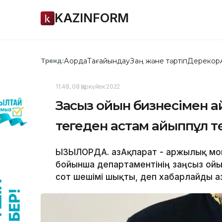
KAZINFORM
Ақорда
Тағайындау
Заң және тәртіп
Дерекқор
Тренд:
11:48, 08 Қыркүйек 2022
Заңсыз ойын бизнесімен а
теңгеден астам айыппұл т
ҚЫЗЫЛОРДА. ҚазАқпарат - Қаржылық мо
бойынша департаментінің заңсыз ойы
сот шешімі шықты, деп хабарлайды Қа