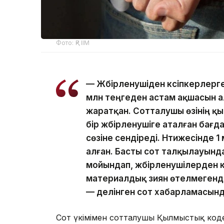
Фото: ҚР ІІМ
— Жәбірленушіден кәсіпкерлерг
млн теңгеден астам ақшасын а
жаратқан. Сотталушы өзінің қ
бір жәбірленушіге аталған бағ
сөзіне сендіреді. Нәтижесінде 
алған. Басты сот талқылауынд
мойындап, жәбірленушілерден к
материалдық зиян өтелмегенді
— делінген сот хабарламасынд
Сот үкімімен сотталушы Қылмыстық кодекст