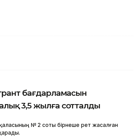
 грант бағдарламасын
лық 3,5 жылға сотталды
қаласының № 2 соты бірнеше рет жасалған
қарады.