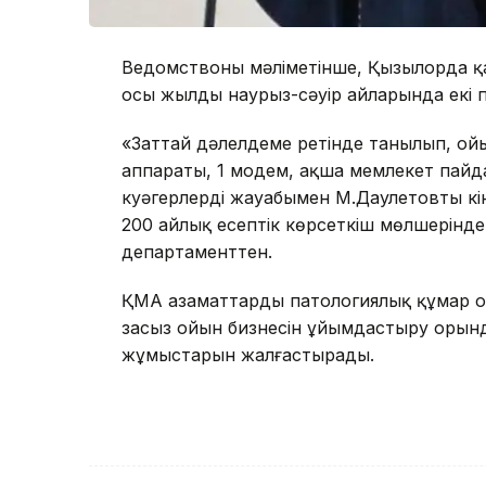
Ведомствоның мәліметінше, Қызылорда қ
осы жылдың наурыз-сәуір айларында екі п
«Заттай дәлелдеме ретінде танылып, о
аппараты, 1 модем, ақша мемлекет пай
куәгерлердің жауабымен М.Даулетовтың кі
200 айлық есептік көрсеткіш мөлшерінд
департаменттен.
ҚМА азаматтарды патологиялық құмар ой
заңсыз ойын бизнесін ұйымдастыру орын
жұмыстарын жалғастырады.