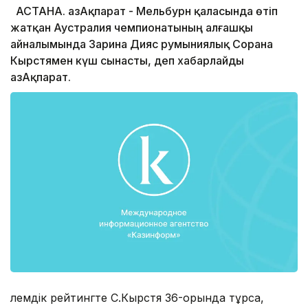
АСТАНА. ҚазАқпарат - Мельбурн қаласында өтіп
жатқан Аустралия чемпионатының алғашқы
айналымында Зарина Дияс румыниялық Сорана
Кырстямен күш сынасты, деп хабарлайды
ҚазАқпарат.
Әлемдік рейтингте С.Кырстя 36-орында тұрса,