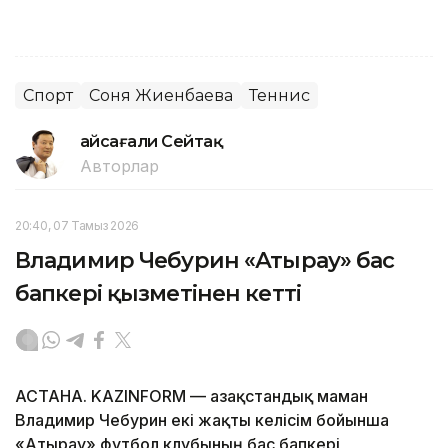
Спорт
Соня Жиенбаева
Теннис
Ғайсағали Сейтақ
Авторлар
20:40, 07 Тамыз 2026
Владимир Чебурин «Атырау» бас
бапкері қызметінен кетті
АСТАНА. KAZINFORM — Қазақстандық маман
Владимир Чебурин екі жақты келісім бойынша
«Атырау» футбол клубының бас бапкері