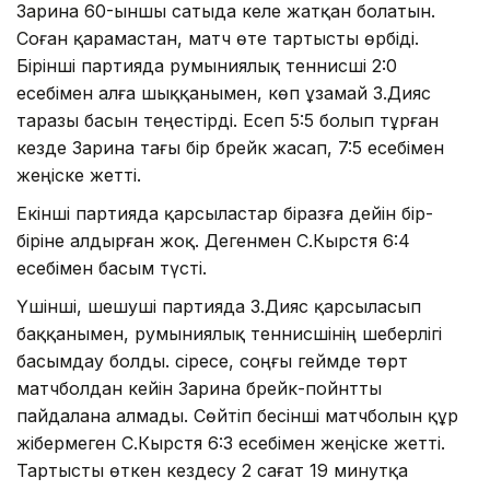
Зарина 60-ыншы сатыда келе жатқан болатын.
Соған қарамастан, матч өте тартысты өрбіді.
Бірінші партияда румыниялық теннисші 2:0
есебімен алға шыққанымен, көп ұзамай З.Дияс
таразы басын теңестірді. Есеп 5:5 болып тұрған
кезде Зарина тағы бір брейк жасап, 7:5 есебімен
жеңіске жетті.
Екінші партияда қарсыластар біразға дейін бір-
біріне алдырған жоқ. Дегенмен С.Кырстя 6:4
есебімен басым түсті.
Үшінші, шешуші партияда З.Дияс қарсыласып
баққанымен, румыниялық теннисшінің шеберлігі
басымдау болды. Әсіресе, соңғы геймде төрт
матчболдан кейін Зарина брейк-пойнтты
пайдалана алмады. Сөйтіп бесінші матчболын құр
жібермеген С.Кырстя 6:3 есебімен жеңіске жетті.
Тартысты өткен кездесу 2 сағат 19 минутқа