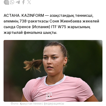
АСТАНА. KAZINFORM — Қазақстандық теннисші,
әлемнің 738-ракеткасы Соня Жиенбаева жекелей
сында Оренсе (Испания) ITF W75 жарысының
жартылай финалына шықты.
Фото: Қазақстан теннис федерациясы