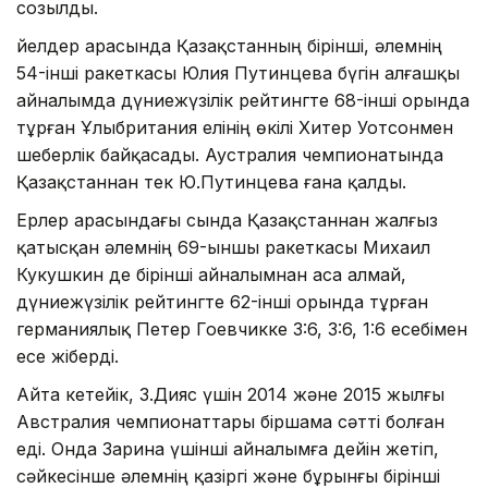
созылды.
Әйелдер арасында Қазақстанның бірінші, әлемнің
54-інші ракеткасы Юлия Путинцева бүгін алғашқы
айналымда дүниежүзілік рейтингте 68-інші орында
тұрған Ұлыбритания елінің өкілі Хитер Уотсонмен
шеберлік байқасады. Аустралия чемпионатында
Қазақстаннан тек Ю.Путинцева ғана қалды.
Ерлер арасындағы сында Қазақстаннан жалғыз
қатысқан әлемнің 69-ыншы ракеткасы Михаил
Кукушкин де бірінші айналымнан аса алмай,
дүниежүзілік рейтингте 62-інші орында тұрған
германиялық Петер Гоевчикке 3:6, 3:6, 1:6 есебімен
есе жіберді.
Айта кетейік, З.Дияс үшін 2014 және 2015 жылғы
Австралия чемпионаттары біршама сәтті болған
еді. Онда Зарина үшінші айналымға дейін жетіп,
сәйкесінше әлемнің қазіргі және бұрынғы бірінші