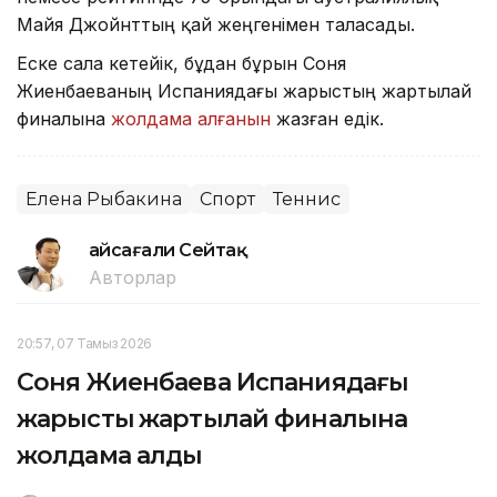
Майя Джойнттың қай жеңгенімен таласады.
Еске сала кетейік, бұдан бұрын Соня
Жиенбаеваның Испаниядағы жарыстың жартылай
финалына
жолдама алғанын
жазған едік.
Елена Рыбакина
Спорт
Теннис
Ғайсағали Сейтақ
Авторлар
20:57, 07 Тамыз 2026
Соня Жиенбаева Испаниядағы
жарыстың жартылай финалына
жолдама алды