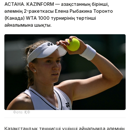
АСТАНА. KAZINFORM — Қазақстанның бірінші,
әлемнің 2-ракеткасы Елена Рыбакина Торонто
(Канада) WTA 1000 турнирінің төртінші
айналымына шықты.
Фото: ҚТФ
Қазақстандық теннисші үшінші айналымда әлемнің