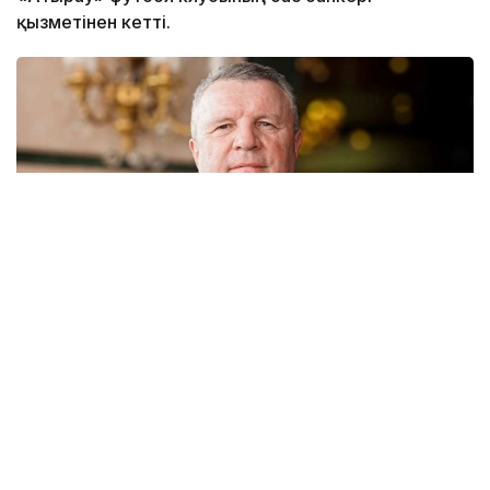
қызметінен кетті.
Фото: ҚФФ
Бұл жөнінде команданың баспасөз қызметі мәлім
етті.
Ол 2026 жылдың 6 наурызында команданың