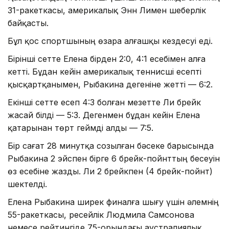
31-ракеткасы, америкалық Энн Лимен шеберлік
байқасты.
Бұл қос спортшының өзара алғашқы кездесуі еді.
Бірінші сетте Елена бірден 2:0, 4:1 есебімен алға
кетті. Бұдан кейін америкалық теннисші есепті
қысқартқанымен, Рыбакина дегеніне жетті — 6:2.
Екінші сетте есеп 4:3 болған мезетте Ли брейк
жасай білді — 5:3. Дегенмен бұдан кейін Елена
қатарынан төрт геймді алды — 7:5.
Бір сағат 28 минутқа созылған бәсеке барысында
Рыбакина 2 эйспен бірге 6 брейк-пойнттың бесеуін
өз есебіне жазды. Ли 2 брейкпен (4 брейк-пойнт)
шектелді.
Елена Рыбакина ширек финалға шығу үшін әлемнің
55-ракеткасы, ресейлік Людмила Самсонова
немесе рейтингіде 75-орындағы аустралиялық