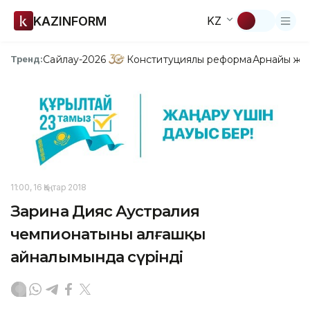
KAZINFORM
KZ
Сайлау-2026
Конституциялық реформа
Арнайы жо
Тренд:
11:00, 16 Қаңтар 2018
Зарина Дияс Аустралия
чемпионатының алғашқы
айналымында сүрінді