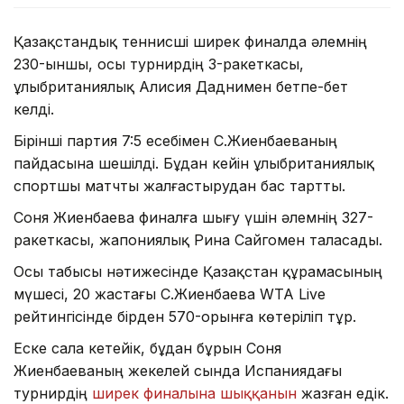
Қазақстандық теннисші ширек финалда әлемнің
230-ыншы, осы турнирдің 3-ракеткасы,
ұлыбританиялық Алисия Даднимен бетпе-бет
келді.
Бірінші партия 7:5 есебімен С.Жиенбаеваның
пайдасына шешілді. Бұдан кейін ұлыбританиялық
спортшы матчты жалғастырудан бас тартты.
Соня Жиенбаева финалға шығу үшін әлемнің 327-
ракеткасы, жапониялық Рина Сайгомен таласады.
Осы табысы нәтижесінде Қазақстан құрамасының
мүшесі, 20 жастағы С.Жиенбаева WTA Live
рейтингісінде бірден 570-орынға көтеріліп тұр.
Еске сала кетейік, бұдан бұрын Соня
Жиенбаеваның жекелей сында Испаниядағы
турнирдің
ширек финалына шыққанын
жазған едік.