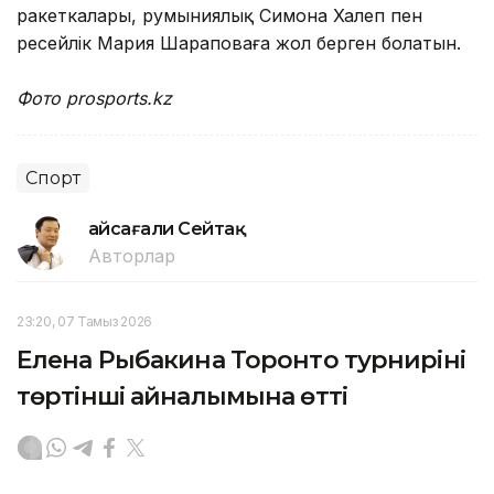
ракеткалары, румыниялық Симона Халеп пен
ресейлік Мария Шараповаға жол берген болатын.
Фото prosports.kz
Спорт
Ғайсағали Сейтақ
Авторлар
23:20, 07 Тамыз 2026
Елена Рыбакина Торонто турнирінің
төртінші айналымына өтті