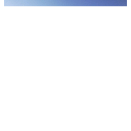
Фото: Pexels
Экспедицияға Үндістан, Қытай, Ресей және басқа
да мемлекеттерден келген 14–16 жас
аралығындағы мектеп оқушылары қатысып жатыр.
Қатысушылар Мурманскіден атомдық мұзжарғыш
кемемен Жер шарындағы жетуі қиын аймақтардың