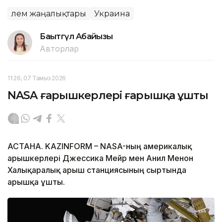
Әлем жаңалықтары
Украина
Бақытгүл Абайқызы
Авторлар
11:26, 07 Тамыз 2026
NASA ғарышкерлері ғарышқа ұшты
АСТАНА. KAZINFORM – NASA-ның америкалық
ғарышкерлері Джессика Мейр мен Анил Менон
Халықаралық ғарыш станциясының сыртында
ғарышқа ұшты.