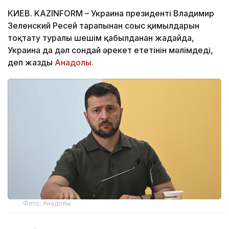
КИЕВ. KAZINFORM – Украина президенті Владимир
Зеленский Ресей тарапынан соғыс қимылдарын
тоқтату туралы шешім қабылданған жағдайда,
Украина да дәл сондай әрекет ететінін мәлімдеді,
деп жазды
Анадолы.
Фото: Анадолы