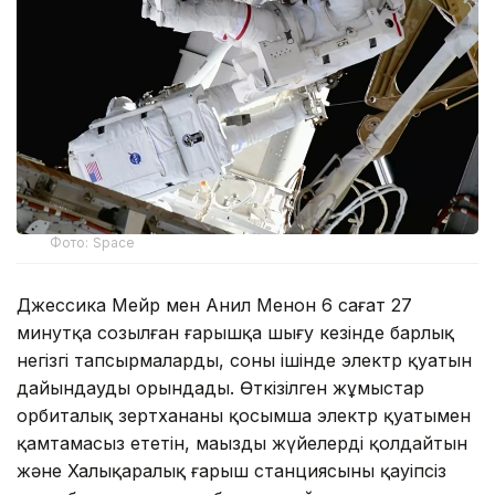
Фото: Space
Джессика Мейр мен Анил Менон 6 сағат 27
минутқа созылған ғарышқа шығу кезінде барлық
негізгі тапсырмаларды, соның ішінде электр қуатын
дайындауды орындады. Өткізілген жұмыстар
орбиталық зертхананы қосымша электр қуатымен
қамтамасыз ететін, маңызды жүйелерді қолдайтын
және Халықаралық ғарыш станциясының қауіпсіз