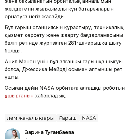
және бақыланатын орбиталық айналымын
жеңілдететін жылжымалы күн батареяларын
орнатуға негіз жасайды.
Бұл ғарыш станциясын құрастыру, техникалық
қызмет көрсету және жаңарту бағдарламасының
бөлігі ретінде жүргізілген 281-ші ғарышқа шығу
болды.
Анил Менон үшін бұл алғашқы ғарышқа шығуы
болса, Джессика Мейрдің осымен алтыншы рет
ұшты.
Осыған дейін NASA орбитаға алғашқы роботын
ұшырғанын
хабарладық.
Әлем жаңалықтары
Ғарыш
NASA
Зарина Туғанбаева