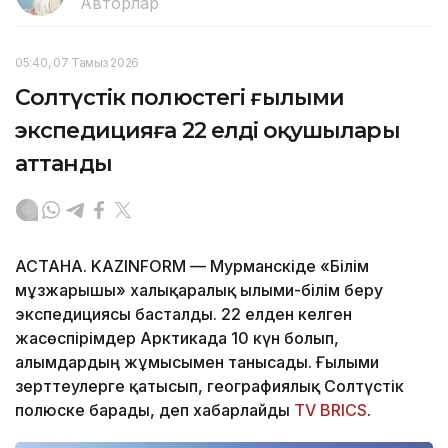
Авторлар
05:40, 07 Тамыз 2026
Солтүстік полюстегі ғылыми
экспедицияға 22 елдің оқушылары
аттанды
АСТАНА. KAZINFORM — Мурманскіде «Білім
мұзжарғышы» халықаралық ғылыми-білім беру
экспедициясы басталды. 22 елден келген
жасөспірімдер Арктикада 10 күн болып,
ғалымдардың жұмысымен танысады. Ғылыми
зерттеулерге қатысып, географиялық Солтүстік
полюске барады, деп хабарлайды
TV BRICS
.