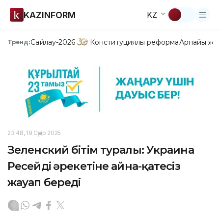
KAZINFORM
KZ
Сайлау-2026
Конституциялық реформа
Арнайы жо
Тренд:
23:48, 19 Сәуір 2025
Зеленский бітім туралы: Украина
Ресейдің әрекетіне айна-қатесіз
жауап береді