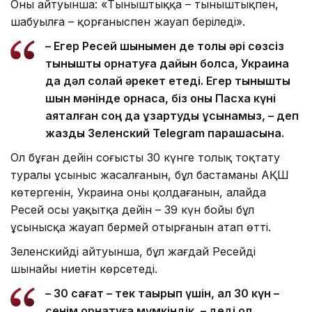
Оның айтуынша: «Тыныштыққа – тыныштықпен,
шабуылға – қорғаныспен жауап беріледі».
– Егер Ресей шынымен де толық әрі сөзсіз
тыныштық орнатуға дайын болса, Украина
да дәл солай әрекет етеді. Егер тыныштық
шын мәнінде орнаса, біз оны Пасха күні
аяқталған соң да ұзартуды ұсынамыз, – деп
жазды Зеленский Telegram парақшасына.
Ол бұған дейін соғысты 30 күнге толық тоқтату
туралы ұсыныс жасалғанын, бұл бастаманы АҚШ
көтергенін, Украина оны қолдағанын, алайда
Ресей осы уақытқа дейін – 39 күн бойы бұл
ұсынысқа жауап бермей отырғанын атап өтті.
Зеленскийдің айтуынша, бұл жағдай Ресейдің
шынайы ниетін көрсетеді.
– 30 сағат – тек тақырып үшін, ал 30 күн –
сенім орнатуға мүмкіндік, – деді ол.