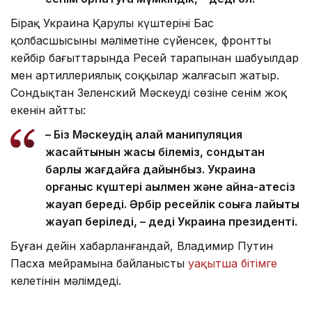
Бірақ Украина Қарулы күштерінің Бас
қолбасшысының мәліметіне сүйенсек, фронттың
кейбір бағыттарында Ресей тарапынан шабуылдар
мен артиллериялық соққылар жалғасып жатыр.
Сондықтан Зеленский Мәскеудің сөзіне сенім жоқ
екенін айтты:
– Біз Мәскеудің қалай манипуляция
жасайтынын жақсы білеміз, сондықтан
барлық жағдайға дайынбыз. Украина
қорғаныс күштері ақылмен және айна-қатесіз
жауап береді. Әрбір ресейлік соққыға лайықты
жауап беріледі, – деді Украина президенті.
Бұған дейін хабарланғандай, Владимир Путин
Пасха мейрамына байланысты
уақытша бітімге
келетінін мәлімдеді.