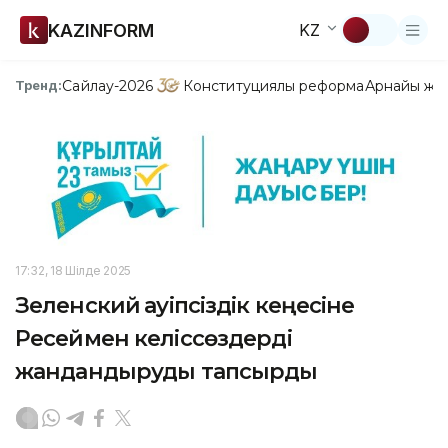
KAZINFORM
KZ
Сайлау-2026
Конституциялық реформа
Арнайы жо
Тренд:
17:32, 18 Шілде 2025
Зеленский Қауіпсіздік кеңесіне
Ресеймен келіссөздерді
жандандыруды тапсырды