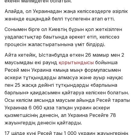
екенін мәлімдеген болатын.
Алайда, ол Украинадан жаңа келіссөздерге әзірлік
жөнінде ешқандай белгі түспегенін атап өтті.
Сонымен бірге ол Киевтің бұрын қол жеткізілген
уағдаластықтар бағытында әрекет етіп, келіссөз
процесін жалғастыратынына үміт білдірді.
Айта кетейік, Ыстанбұлда өткен 26 мамыр мен 2
маусымдағы екі раунд
қорытындысы
бойынша
Ресей мен Украина «мыңға мың» формуласымен
әскери тұтқындарды алмасуға және ауыр науқас
пен 25 жасқа дейінгі тұтқындарды «барлығына
барлығын» қағидасымен қайтаруға келіскен болатын.
Осы келісім аясында маусым айында Ресей тарапы
Украинаға 6 060 қаза тапқан украин әскери
қызметшісінің денесін, ал Украина Ресейге 78
жауынгердің денесін қайтарды.
17 шілде күні Ресей тағы 1 000 украин жауынгерінің