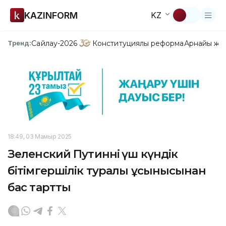
KAZINFORM
KZ
Сайлау-2026
Конституциялық реформа
Арнайы жо
Тренд:
18:49, 03 Мамыр 2025
Зеленский Путиннің үш күндік
бітімгершілік туралы ұсынысынан
бас тартты