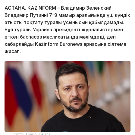
АСТАНА. KAZINFORM – Владимир Зеленский
Владимир Путиннің 7-9 мамыр аралығында үш күндік
атысты тоқтату туралы ұсынысын қабылдамады.
Бұл туралы Украина президенті журналистермен
өткен баспасөз мәслихатында мәлімдеді, деп
хабарлайды Kazinform Euronews арнасына сілтеме
жасап.
Фото: Anadolu Ajansı