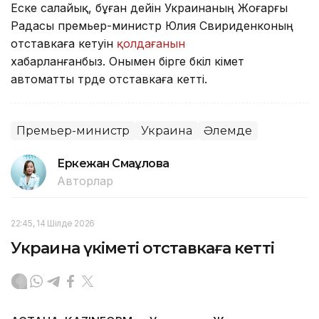
Еске салайық, бұған дейін Украинаның Жоғарғы
Радасы премьер-министр Юлия Свириденконың
отставкаға кетуін
қолдағанын
хабарланғанбыз. Онымен бірге бүкіл үкімет
автоматты түрде отставкаға кетті.
Премьер-министр
Украина
Әлемде
Еркежан Смағұлова
Авторлар
22:45, 14 Шілде 2026
Украина үкіметі отставкаға кетті