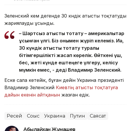
Зеленский кем дегенде 30 күндік атысты тоқтатуды
жариялауды ұсынды.
– Шартсыз атысты тоқтату – америкалықтар
ұсынған үлгі. Біз онымен жүріп келеміз. Иә,
30 күндік атысты тоқтату туралы
бітімгершілікті жасап көрелік. Өйткені үш,
бес, жеті күнде ештеңеге үлгеру, келісу
мүмкін емес, - деді Владимир Зеленский.
Еске сала кетейік, бұған дейін Украина президенті
Владимир Зеленский
Киевтің атысты тоқтатуға
дайын екенін айтқанын
жазған едік.
Ресей
Соғыс
Украина
Путин
Саясат
Абылайхан Жұмашев