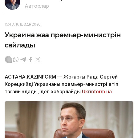
Авторлар
15:43, 16 Шілде 2026
Украина жаңа премьер-министрін
сайлады
АСТАНА.KAZINFORM — Жоғарғы Рада Сергей
Корецкийді Украинаның премьер-министрі етіп
тағайындады, деп хабарлайды
Ukrinform.ua.