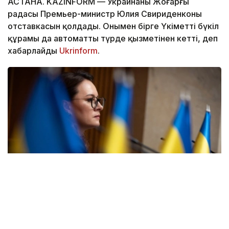
АСТАНА. KAZINFORM — Украинаның Жоғарғы
радасы Премьер-министр Юлия Свириденконың
отставкасын қолдады. Онымен бірге Үкіметтің бүкіл
құрамы да автоматты түрде қызметінен кетті, деп
хабарлайды
Ukrinform
.
Фото: Ukrinform